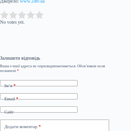
Джерело:
www.24tv.ua
Submit Rating
Rate this item:
No votes yet.
Залишити відповідь
Ваша e-mail адреса не оприлюднюватиметься.
Обов’язкові поля
позначені
*
Ім’я
*
Email
*
Сайт
Додати коментар
*