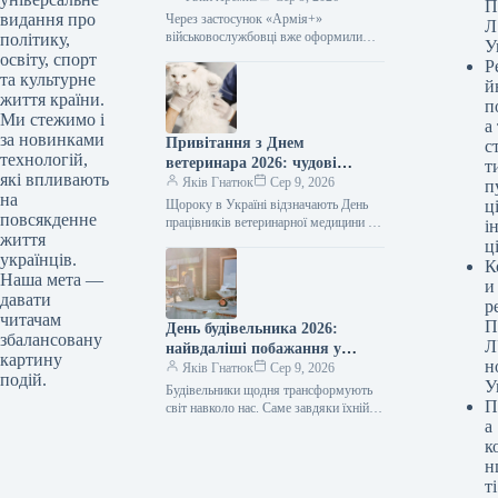
П
мільйони рапортів.
видання про
Через застосунок «Армія+»
Л
військовослужбовці вже оформили
політику,
У
приблизно 3 мільйони рапортів
освіту, спорт
Р
09.08.2026 04:07 Укрінформ За два
та культурне
й
роки функціонування «Армія+»
життя країни.
п
військовослужбовці направили…
Ми стежимо і
а
за новинками
Привітання з Днем
с
технологій,
ветеринара 2026: чудові
т
які впливають
побажання прозою, віршами
Яків Гнатюк
Сер 9, 2026
п
на
та власними словами
Щороку в Україні відзначають День
ці
повсякденне
працівників ветеринарної медицини —
і
життя
професійне свято людей, котрі
ц
українців.
щоденно опікуються здоров’ям
К
домашніх улюбленців, худоби та навіть
Наша мета —
и
диких тварин.…
давати
р
читачам
П
День будівельника 2026:
збалансовану
Л
найвдаліші побажання у
картину
н
прозі, віршах та листівках
Яків Гнатюк
Сер 9, 2026
подій.
У
для творців майбутнього
Будівельники щодня трансформують
П
світ навколо нас. Саме завдяки їхній
а
праці з’являються нові оселі, освітні
заклади, медичні установи,
к
шляхопроводи та дороги.…
н
ті