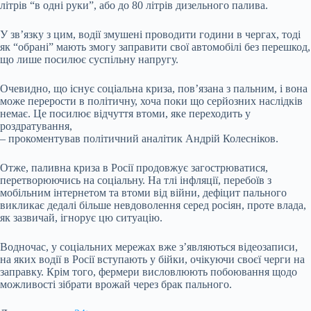
літрів “в одні руки”, або до 80 літрів дизельного палива.
У зв’язку з цим, водії змушені проводити години в чергах, тоді
як “обрані” мають змогу заправити свої автомобілі без перешкод,
що лише посилює суспільну напругу.
Очевидно, що існує соціальна криза, пов’язана з пальним, і вона
може перерости в політичну, хоча поки що серйозних наслідків
немає. Це посилює відчуття втоми, яке переходить у
роздратування,
– прокоментував політичний аналітик Андрій Колесніков.
Отже, паливна криза в Росії продовжує загострюватися,
перетворюючись на соціальну. На тлі інфляції, перебоїв з
мобільним інтернетом та втоми від війни, дефіцит пального
викликає дедалі більше невдоволення серед росіян, проте влада,
як зазвичай, ігнорує цю ситуацію.
Водночас, у соціальних мережах вже з’являються відеозаписи,
на яких водії в Росії вступають у бійки, очікуючи своєї черги на
заправку. Крім того, фермери висловлюють побоювання щодо
можливості зібрати врожай через брак пального.