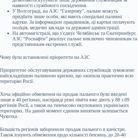
наявності службового посвідчення.
У Волгограді, на АЗС “Газпрому”, пальне можуть
придбати лише особи, які мають спеціальні паливні
картки. За інформацією працівників, ці картки оплачують
поліція, медичні заклади та державні адміністрації.
На автомагістралі, що з’єднує Челябінськ та Єкатеринбург,
АЗС “Роснафти” реалізує пальне виключно чиновникам та
представникам екстрених служб.
Чому були встановлені пріоритети на АЗС
Пріоритетне обслуговування державних службовців зумовлене
найскладнішою паливною кризою, що охопила практично всю
територію Росії.
Хоча офіційно обмеження на продаж пального були введені
лише в 40 регіонах, насправді різні ліміти вже діють у 88 з 89
регіонів Росії, а також на тимчасово окупованих українських
територіях. На даний момент єдиним винятком залишається
Чукотка.
Більшість регіонів заборонили продаж пального в каністри.
Також існують обмеження щодо кількості бензину, до 20-40