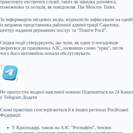
транспорту екстрених служб,
таких як швидка допомога,
пожежники та поліція, як повідомляє The Moscow Times.
За інформацією місцевих медіа, журналісти зафіксували на одній
із заправок представника районної адміністрації Саратова,
центру надання державних послуг та “Пошти Росії”.
Свідки події стверджують, що чули, як один із посадовців
звернувся до працівника АЗС, назвавши слово “уряд”, після
чого його автомобіль почали обслуговувати.
Не пропустіть жодної важливої новини Підпишіться на 24 Канал
у Telegram Додати
Схожі практики спостерігаються й в інших регіонах Російської
Федерації:
У Краснодарі, також на АЗС “Роснафти”, бензин
дозволяють купувати лише державним службовцям за