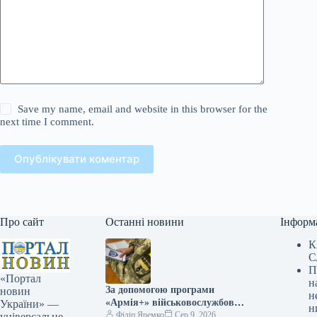
Save my name, email and website in this browser for the
next time I comment.
Опублікувати коментар
Про сайт
Останні новини
Інформ
К
С
П
«Портал
н
За допомогою програми
новин
н
«Армія+» військовослужбовці
України» —
н
вже оформили приблизно 3
Філіп Яремко
Сер 9, 2026
універсальне