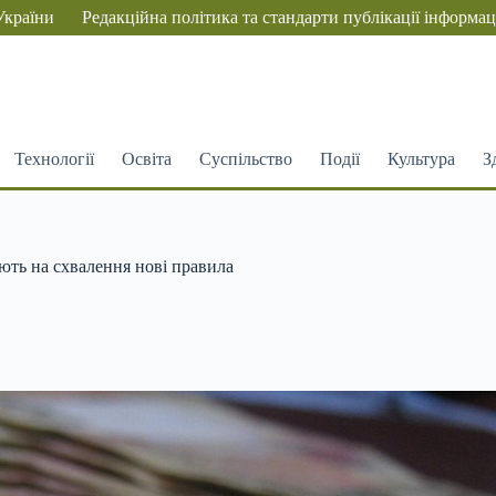
України
Редакційна політика та стандарти публікації інформац
Технології
Освіта
Суспільство
Події
Культура
З
ають на схвалення нові правила