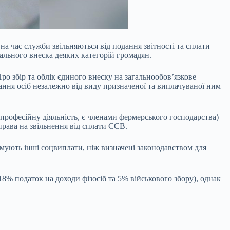
, на час служби звільняються від подання
звітності та сплати
іального внеска деяких категорій громадян.
ро збір та облік єдиного внеску на загальнообов’язкове
ання осіб незалежно від виду призначеної та виплачуваної ним
рофесійну діяльність, є членами фермерського господарства)
 права на звільнення від сплати ЄСВ.
имують інші соцвиплати, ніж визначені законодавством для
8% податок на доходи фізосіб та 5% військового збору), однак