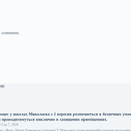
 I comment.
ни
оцес у школах Миколаєва з 1 вересня розпочнеться в безпечних умо
и проводитимуться виключно в захищених приміщеннях.
Сер 7, 2026
ях / Фото: Марія Брикимова (умовне) У Миколаєві уроки потенційно можуть проходити