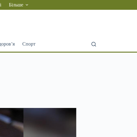
і
Більше
доров’я
Спорт