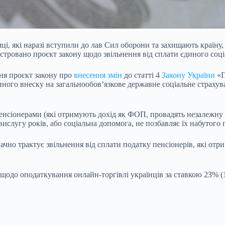
ці, які наразі вступили до лав Сил оборони та захищають країну
єстровано проєкт закону щодо звільнення від сплати єдиного соц
ня проєкт закону про
внесення змін
до статті 4
Закону України
«П
иного внеску на загальнообов’язкове державне соціальне страхув
сіонерами (які отримують дохід як ФОП, провадять незалежну п
 вислугу років, або соціальна допомога, не позбавляє їх набутого
чно трактує звільнення від сплати податку пенсіонерів, які отр
щодо оподаткування онлайн-торгівлі українців за ставкою 23% (1