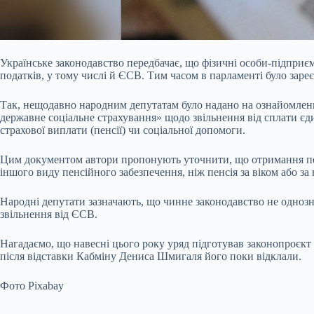
Українське законодавство передбачає, що фізичні особи-підприєм
податків, у тому числі й ЄСВ. Тим часом в парламенті було заре
Так, нещодавно народним депутатам було надано на ознайомлен
державне соціальне страхування» щодо звільнення від сплати єд
страхової виплати (пенсії) чи соціальної допомоги.
Цим документом автори пропонують уточнити, що отримання пен
іншого виду пенсійного забезпечення, ніж пенсія за віком або за
Народні депутати зазначають, що чинне законодавство не однозна
звільнення від ЄСВ.
Нагадаємо, що навесні цього року уряд підготував законопроєкт 
після відставки Кабміну Дениса Шмигаля його поки відклали.
Фото Pixabay