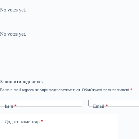
Submit Rating
Rate this
item:
No votes yet.
Submit Rating
Rate this item:
No votes yet.
Залишити відповідь
Ваша e-mail адреса не оприлюднюватиметься.
Обов’язкові поля позначені
*
Ім’я
*
Email
*
Додати коментар
*