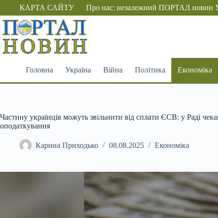
Перейти
КАРТА САЙТУ
Про нас: незалежний ПОРТАЛ новин 
до
вмісту
Головна
Україна
Війна
Політика
Економіка
Частину українців можуть звільнити від сплати ЄСВ: у Раді чек
оподаткування
Карина Приходько
08.08.2025
Економіка