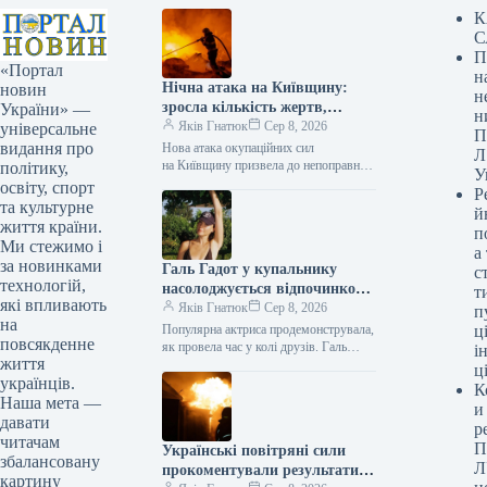
К
С
П
«Портал
н
Нічна атака на Київщину:
новин
н
зросла кількість жертв,
України» —
н
найсвіжіша інформація
Яків Гнатюк
Сер 8, 2026
універсальне
П
видання про
Нова атака окупаційних сил
Л
на Київщину призвела до непоправних
політику,
У
жертв. Під вогнем опинився
освіту, спорт
Р
Броварський район. На місцях
та культурне
й
працювали рятувальники / ©
життя країни.
п
Associated Press…
Ми стежимо і
а
за новинками
Галь Гадот у купальнику
с
технологій,
насолоджується відпочинком
т
які впливають
з подругами на яхті
Яків Гнатюк
Сер 8, 2026
п
на
Популярна актриса продемонструвала,
ці
повсякденне
як провела час у колі друзів. Галь
і
життя
Гадот, фото: instagram.com/gal_gadot
ц
українців.
41-річна ізраїльська кінозірка Галь
К
Гадот, яка здобула…
Наша мета —
и
давати
р
читачам
П
Українські повітряні сили
збалансовану
Л
прокоментували результати
картину