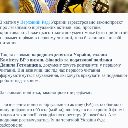
З квітня у
Верховній Раді
України зареєстровано законопроєкт
про легалізацію віртуальних активів, або, простіше,
криптовалют. І вже цього тижня документ може бути
прийнятий
парламентаріями в першому читанні, хоча й залишить по собі
питання.
Так, за словами
народного депутата України, голови
Комітету ВР з питань фінансів та податкової політики
Данила Гетманцева
, документ хочуть розглянути у першому
читанні. Він зазначив, що під час першого читання
формуватимуться зауваження, які хочуть врахувати за подальшої
роботи над законом.
За словами політика, законопроєкт передбачає:
– визначення поняття віртуального активу (ВА) як особливого
виду цифрового об’єкта (майна), що існує в електронній формі
завдяки технології розподіленого реєстру (блокчейна). Але
водночас розплачуватись їм на території України буде
заборонено;