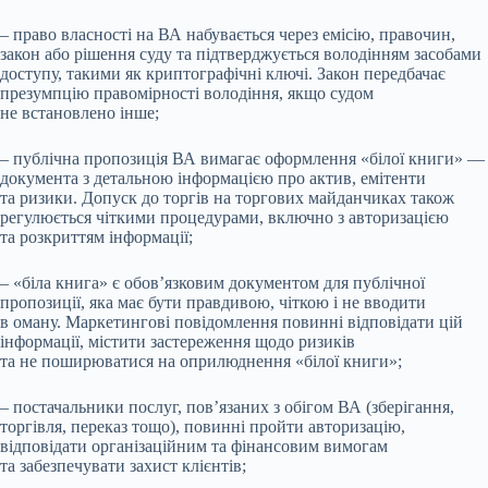
– право власності на ВА набувається через емісію, правочин,
закон або рішення суду та підтверджується володінням засобами
доступу, такими як криптографічні ключі. Закон передбачає
презумпцію правомірності володіння, якщо судом
не встановлено інше;
– публічна пропозиція ВА вимагає оформлення «білої книги» —
документа з детальною інформацією про актив, емітенти
та ризики. Допуск до торгів на торгових майданчиках також
регулюється чіткими процедурами, включно з авторизацією
та розкриттям інформації;
– «біла книга» є обов’язковим документом для публічної
пропозиції, яка має бути правдивою, чіткою і не вводити
в оману. Маркетингові повідомлення повинні відповідати цій
інформації, містити застереження щодо ризиків
та не поширюватися на оприлюднення «білої книги»;
– постачальники послуг, пов’язаних з обігом ВА (зберігання,
торгівля, переказ тощо), повинні пройти авторизацію,
відповідати організаційним та фінансовим вимогам
та забезпечувати захист клієнтів;