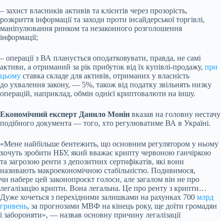
– захист власників активів та клієнтів через прозорість,
розкриття інформації та заходи проти інсайдерської торгівлі,
маніпулювання ринком та незаконного розголошення
інформації;
– операції з ВА планується оподатковувати, правда, не самі
активи, а отриманий за рік прибуток від їх купівлі-продажу,
при
цьому
ставка складе для активів, отриманих у власність
до ухвалення закону, — 5%, також від податку звільнять низку
операцій, наприклад, обмін однієї криптовалюти на іншу.
Економічний експерт Данило Монін
вказав на головну нестачу
подібного документа — того, хто регулюватиме ВА в Україні.
«Мене найбільше бентежить, що основним регулятором у ньому
хочуть зробити НБУ, який вважає крипту червоною ганчіркою
та загрозою ренти з депозитних сертифікатів, які вони
називають макроекономічною стабільністю. Подивимося,
чи набере цей законопроєкт голоси, але загалом він не про
легалізацію крипти. Вона легальна. Це про ренту з крипти…
Дуже хочеться з перехідними залишками на рахунках 700
млрд
гривень
, за прогнозами МВФ на кінець року, ще доїти громадян
і забороняти», — назвав основну причину легалізації