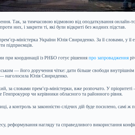
ення. Так, за тимчасовою відмовою від оподаткування онлайн-то
ти них, і закрити ті, які були відкриті без жодних підстав.
прем’єр-міністерка України Юлія Свириденко. За її словами, у її
оти підприємців.
ами при координації із РНБО готує рішення
про запровадження
рі
ким — його доручення чітке: дати більше свободи внутрішнім е
, — наголосила Юлія Свириденко.
кий, за словами прем’єр-міністерки, вже розпочато. У пріоритет
е Генпрокурор чи керівники обласного та районного рівня.
ці, а контроль за законністю слідчих дій буде посилено, самі ж 
несу, реформування нагляду та справедливого використання конфі