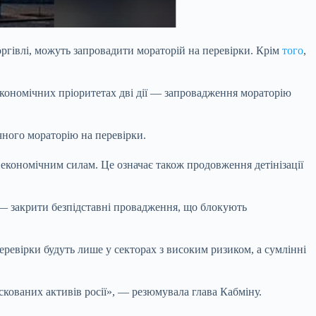
ргівлі, можуть запровадити мораторій на
перевірки. Крім
того
,
 економічних пріоритетах дві дії — запровадження мораторію
чного мораторію на перевірки.
кономічним силам. Це означає також продовження детінізації
і — закрити безпідставні провадження, що блокують
перевірки будуть лише у секторах з високим ризиком, а сумлінні
скованих активів росії», — резюмувала глава Кабміну.