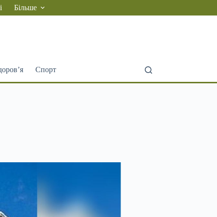
і
Більше
доров’я
Спорт