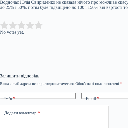
Водночас Юлія Свириденко не сказала нічого про можливе скасув
до 25% і 50%, потім буде підвищено до 100 і 150% від вартості т
Submit Rating
Rate this item:
No votes yet.
Залишити відповідь
Ваша e-mail адреса не оприлюднюватиметься.
Обов’язкові поля позначені
*
Ім’я
*
Email
*
Додати коментар
*