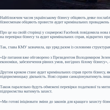
Найближчим часом українському бізнесу обіцяють деяке послабл
бізнесменам обіцяють провести аудит кримінальних проваджень про
Про це на своїй сторінці у соцмережі Facebook повідомила нова 
на перевірки бізнесу та аудит кримінальних справ, відкритих пр
Так, глава КМУ зазначила, що уряд разом із силовими структур
«Це питання вже обговорено з Президентом Володимиром Зеленсь
економіки, забезпечення рівних умов, вигідних білому бізнесу»
Другим кроком стане аудит кримінальних справ проти бізнесу, я
підприємницьку діяльність. Нові справи санкціонуватимуть лиш
Також паралельно будуть обмежені перевірки податкової та митни
підприємства матимуть захист.
«Ми готові ініціювати зміни до законів для кращого захисту біз