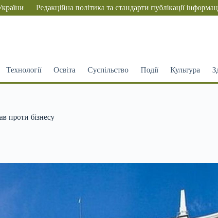
України
Редакційна політика та стандарти публікації інформац
Технології
Освіта
Суспільство
Події
Культура
З
ав проти бізнесу