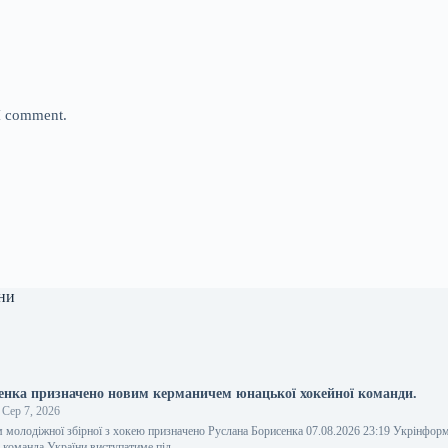
 I comment.
ни
енка призначено новим керманичем юнацької хокейної команди.
Сер 7, 2026
молодіжної збірної з хокею призначено Руслана Борисенка 07.08.2026 23:19 Укрінформ
 команда України виступатиме під…