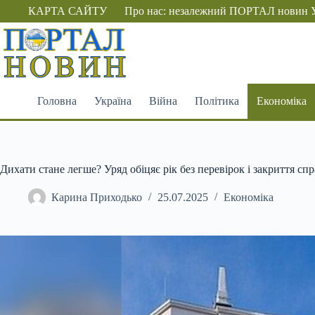
Перейти
КАРТА САЙТУ
Про нас: незалежний ПОРТАЛ новин 
до
вмісту
Головна
Україна
Війна
Політика
Економіка
Дихати стане легше? Уряд обіцяє рік без перевірок і закриття спр
Карина Приходько
25.07.2025
Економіка