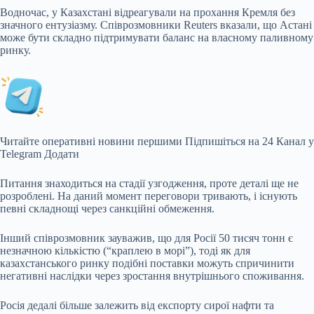
Водночас, у Казахстані відреагували на прохання Кремля без
значного ентузіазму. Співрозмовники
Reuters вказали, що Астані
може бути складно підтримувати баланс на власному паливному
ринку.
Читайте оперативні новини першими Підпишіться на 24 Канал у
Telegram Додати
Питання знаходиться на стадії узгодження, проте деталі ще не
розроблені. На даний момент переговори тривають, і існують
певні складнощі через санкційні обмеження.
Інший співрозмовник зауважив, що для Росії 50 тисяч тонн є
незначною кількістю (“краплею в морі”), тоді як для
казахстанського ринку подібні поставки можуть спричинити
негативні наслідки через зростання внутрішнього споживання.
Росія дедалі більше залежить від експорту сирої нафти та