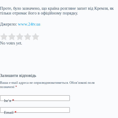
Проте, було зазначено, що країна розгляне запит від Кремля, як
тільки отримає його в офіційному порядку.
Джерело:
www.24tv.ua
Submit Rating
Rate this item:
No votes yet.
Залишити відповідь
Ваша e-mail адреса не оприлюднюватиметься.
Обов’язкові поля
позначені
*
Ім’я
*
Email
*