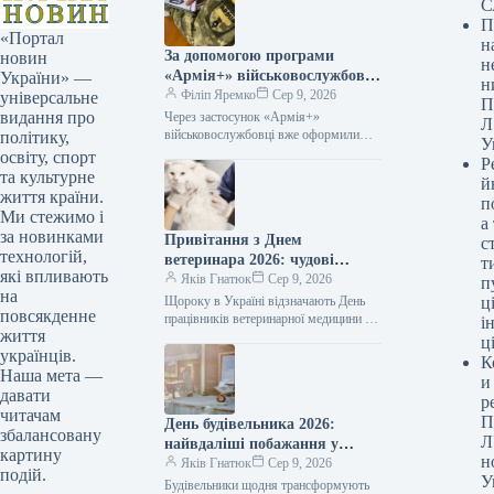
С
П
«Портал
н
За допомогою програми
новин
н
«Армія+» військовослужбовці
України» —
н
вже оформили приблизно 3
Філіп Яремко
Сер 9, 2026
універсальне
П
мільйони рапортів.
видання про
Через застосунок «Армія+»
Л
військовослужбовці вже оформили
політику,
У
приблизно 3 мільйони рапортів
освіту, спорт
Р
09.08.2026 04:07 Укрінформ За два
та культурне
й
роки функціонування «Армія+»
життя країни.
п
військовослужбовці направили…
Ми стежимо і
а
за новинками
Привітання з Днем
с
технологій,
ветеринара 2026: чудові
т
які впливають
побажання прозою, віршами
Яків Гнатюк
Сер 9, 2026
п
на
та власними словами
Щороку в Україні відзначають День
ці
повсякденне
працівників ветеринарної медицини —
і
життя
професійне свято людей, котрі
ц
українців.
щоденно опікуються здоров’ям
К
домашніх улюбленців, худоби та навіть
Наша мета —
и
диких тварин.…
давати
р
читачам
П
День будівельника 2026:
збалансовану
Л
найвдаліші побажання у
картину
н
прозі, віршах та листівках
Яків Гнатюк
Сер 9, 2026
подій.
У
для творців майбутнього
Будівельники щодня трансформують