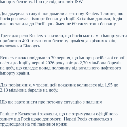
імпорту бензину. Про це свідчить звіт ISW.
Два джерела в галузі повідомили агентству Reuters 1 липня, що
Росія розпочала імпорт бензину з Індії. За їхніми даними, Індія
вже поставила до Росії щонайменше 60 тисяч тонн бензину.
Третє джерело Reuters зазначило, що Росія має намір імпортувати
приблизно 400 тисяч тонн бензину щомісяця з різних країн,
включаючи Білорусь.
Reuters також повідомило 30 червня, що імпорт російської сирої
нафти до Індії у червні 2026 року зріс до 2,70 мільйона барелів
на добу, що складає понад половину від загального нафтового
імпорту країни.
Для порівняння, у травні цей показник коливався від 1,95 до
2,13 мільйона барелів на добу.
Що ще варто знати про поточну ситуацію з пальним
Раніше у Казахстані заявляли, що не отримували офіційного
запиту від Росії щодо допомоги. Наразі Росія стикається з
труднощами на тлі паливної кризи.