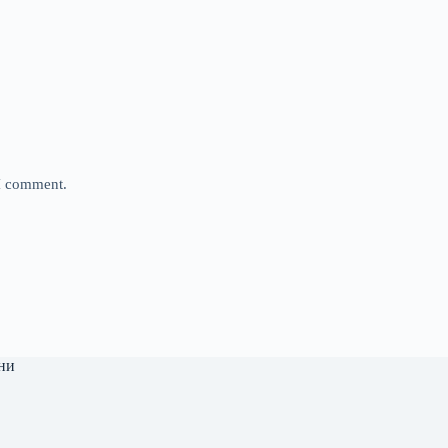
 I comment.
ни