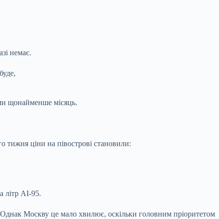
зі немає.
буде,
ми щонайменше місяць.
го тижня ціни на півострові становили:
а літр АІ-95.
е. Однак Москву це мало хвилює, оскільки головним пріоритетом