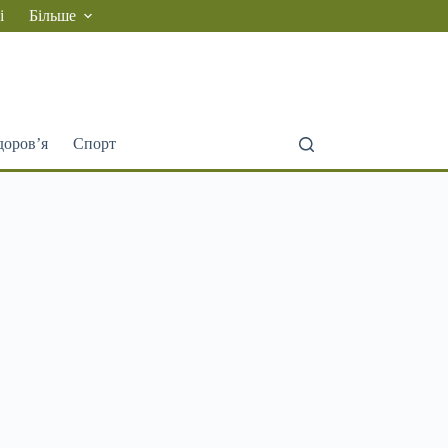
і
Більше
доров’я
Спорт