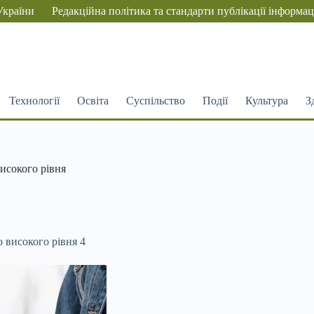
України
Редакційна політика та стандарти публікації інформац
Технології
Освіта
Суспільство
Події
Культура
З
исокого рівня