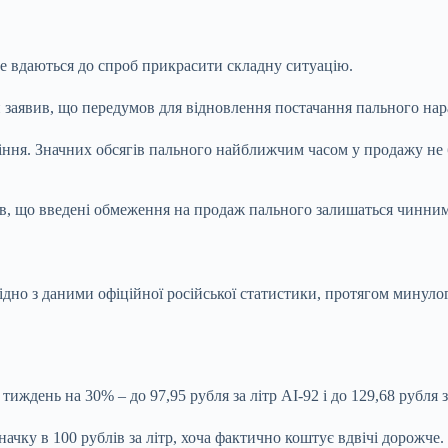
е вдаються до спроб прикрасити складну ситуацію.
 заявив, що передумов для відновлення постачання пального нара
іння. Значних обсягів пального найближчим часом у продажу не 
в, що введені обмеження на продаж пального залишаться чинни
ідно з даними офіційної російської статистики, протягом минуло
иждень на 30% – до 97,95 рубля за літр АІ-92 і до 129,68 рубля з
ачку в 100 рублів за літр, хоча фактично коштує вдвічі дорожч