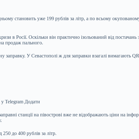
дньому становить уже 199 рублів за літр, а по всьому окуповано
ризи в Росії. Оскільки він практично ізольований від постачань
на продаж пального.
 одну заправку. У Севастополі ж для заправки взагалі вимагають 
 у Telegram Додати
заправні станції на півострові вже не відображають ціни на інф
.
250 до 400 рублів за літр.