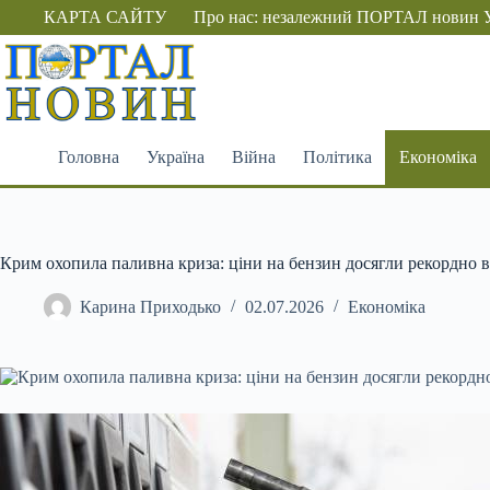
Перейти
КАРТА САЙТУ
Про нас: незалежний ПОРТАЛ новин 
до
вмісту
Головна
Україна
Війна
Політика
Економіка
Крим охопила паливна криза: ціни на бензин досягли рекордно в
Карина Приходько
02.07.2026
Економіка