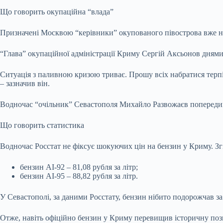
Що говорить окупаційна “влада”
Призначені Москвою “керівники” окупованого півострова вже н
“Глава” окупаційної адміністрації Криму Сергій Аксьонов днями
Ситуація з паливною кризою триває. Прошу всіх набратися терп
– зазначив він.
Водночас “очільник” Севастополя Михайло Развожаєв попереди
Що говорить статистика
Водночас Росстат не фіксує шокуючих цін на бензин у Криму. Зг
бензин АІ-92 – 81,08 рубля за літр;
бензин АІ-95 – 88,82 рубля за літр.
У Севастополі, за даними Росстату, бензин нібито подорожчав за т
Отже, навіть офіційно бензин у Криму перевищив історичну позн