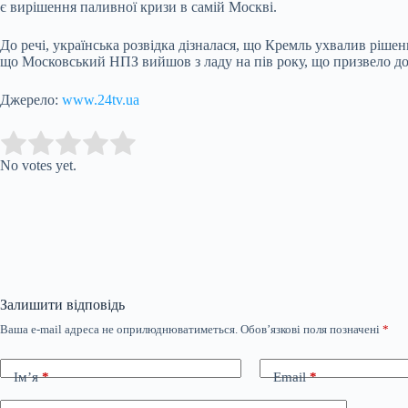
є вирішення паливної кризи в самій Москві.
До речі, українська розвідка дізналася, що Кремль ухвалив ріш
що Московський НПЗ вийшов з ладу на пів року, що призвело до
Джерело:
www.24tv.ua
Submit Rating
Rate this item:
No votes yet.
Залишити відповідь
Ваша e-mail адреса не оприлюднюватиметься.
Обов’язкові поля позначені
*
Ім’я
*
Email
*