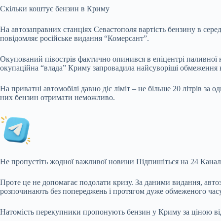
Скільки коштує бензин в Криму
На автозаправних станціях Севастополя вартість бензину в сере
повідомляє російське видання “Комерсант”.
Окупований півострів фактично опинився в епіцентрі паливної к
окупаційна “влада” Криму запровадила найсуворіші обмеження 
На приватні автомобілі давно діє ліміт – не більше 20 літрів за
них бензин отримати неможливо.
Не пропустіть жодної важливої новини Підпишіться на 24 Канал
Проте це не допомагає подолати кризу. За даними видання, авто
розпочинають без попереджень і протягом дуже обмеженого часу
Натомість перекупники пропонують бензин у Криму за ціною від 