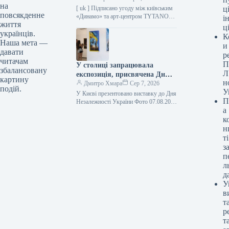
на
TYTANOVI
[ uk ] Підписано угоду між київським
ці
повсякденне
«Динамо» та арт-центром TYTANOVI
і
життя
Фото 07.08.2026 17:53 Укрінформ
ц
українців.
Спортивний клуб «Динамо» (Київ)
К
та…
Наша мета —
и
давати
р
читачам
П
У столиці запрацювала
збалансовану
Л
експозиція, присвячена Дню
картину
н
Незалежності України.
Дмитро Хмара
Сер 7, 2026
подій.
У
У Києві презентовано виставку до Дня
П
Незалежності України Фото 07.08.2026
а
18:20 Укрінформ У столичному
Центральному будинку художника
к
розпочала роботу всеукраїнська…
н
ті
з
п
л
д
У
в
т
р
т