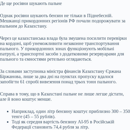
Де ще росіяни шукають пальне
Однак росіяни шукають бензин не тільки в Піднебесній.
Мешканці прикордонних регіонів РФ почали подорожувати за
пальним до Казахстану.
Через це казахстанська влада була змушена посилити перевірки
на кордоні, щоб унеможливити незаконне транспортування
пального. У прикордонних зонах функціонують мобільні
патрулі, а транспортні засоби з додатковими резервуарами для
пального та ємностями ретельно оглядаються.
За словами заступника міністра фінансів Казахстану Єржана
Біржанова, лише за два дні на пунктах пропуску вдалося
запобігти 61 спробі вивезення понад трьох тонн пального.
Справа в тому, що в Казахстані пальне не лише легше дістати,
але й воно коштує менше.
Наприклад, один літр бензину коштує приблизно 300 – 350
тенге (45 – 55 рублів).
Тоді як середня вартість бензину АІ-95 в Російській
Федерації становить 74,4 рубля за літр.