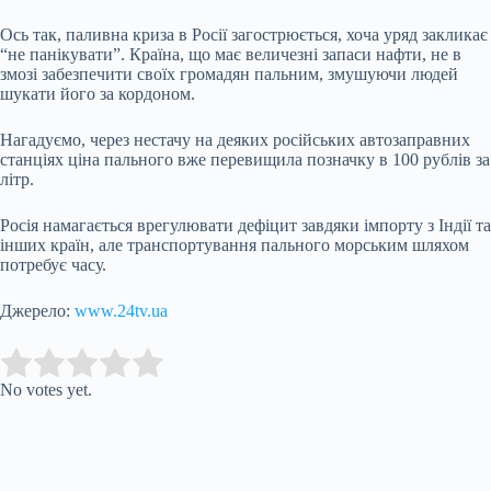
Ось так, паливна криза в Росії загострюється, хоча уряд закликає
“не панікувати”. Країна, що має величезні запаси нафти, не в
змозі забезпечити своїх громадян пальним, змушуючи людей
шукати його за кордоном.
Нагадуємо, через нестачу на деяких російських автозаправних
станціях ціна пального вже перевищила позначку в 100 рублів за
літр.
Росія намагається врегулювати дефіцит завдяки імпорту з Індії та
інших країн, але транспортування пального морським шляхом
потребує часу.
Джерело:
www.24tv.ua
Submit Rating
Rate this item:
No votes yet.