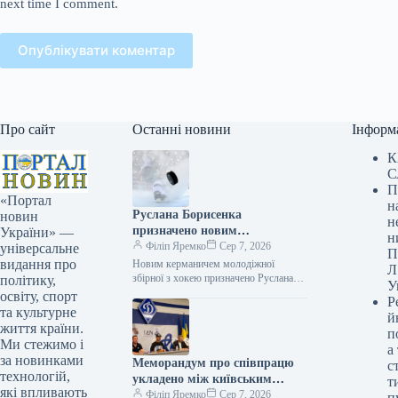
next time I comment.
Опублікувати коментар
Про сайт
Останні новини
Інформ
К
С
П
«Портал
н
Руслана Борисенка
новин
н
призначено новим
України» —
н
керманичем юнацької
Філіп Яремко
Сер 7, 2026
універсальне
П
хокейної команди.
видання про
Новим керманичем молодіжної
Л
збірної з хокею призначено Руслана
політику,
У
Борисенка 07.08.2026 23:19
освіту, спорт
Р
Укрінформ На сезон 2026/2027
та культурне
й
юнацька команда України виступатиме
життя країни.
п
під…
Ми стежимо і
а
за новинками
Меморандум про співпрацю
с
технологій,
укладено між київським
т
які впливають
«Динамо» та арт-центром
Філіп Яремко
Сер 7, 2026
п