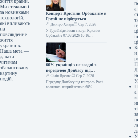
життя країни.
п
турецькій…
Ми стежимо і
а
за новинками
Концерт Крістіни Орбакайте в
с
технологій,
Грузії не відбудеться.
т
які впливають
Дмитро Хмара
Сер 7, 2026
п
на
У Грузії відмінили виступ Крістіни
ці
повсякденне
Орбакайте 07.08.2026 16:16
і
життя
Укрінформ У грузинському місті
ц
українців.
Батумі припинили проведення
К
концерту російської виконавиці
Наша мета —
и
Крістіни Орбакайте,…
давати
р
читачам
П
60% українців не згодні з
збалансовану
Л
передачею Донбасу під
картину
н
контроль Росії
Філіп Яремко
Сер 7, 2026
подій.
У
Передачу Донбасу під контроль Росії
П
вважають неприйнятною 60%
а
українців Опитування 07.08.2026
14:20 Укрінформ Абсолютно
к
неприйнятною поступку Донбасу Росії
н
вважають 60%…
ті
з
п
л
д
У