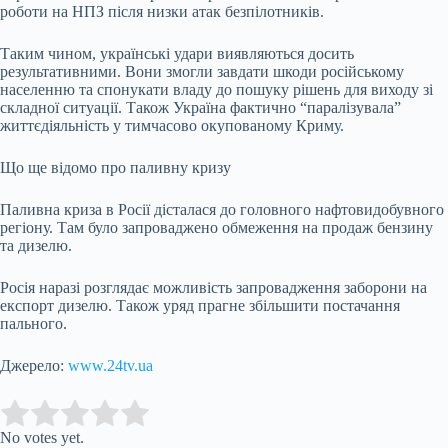
роботи на НПЗ після низки атак безпілотників.
Таким чином, українські удари виявляються досить
результативними. Вони змогли завдати шкоди російському
населенню та спонукати владу до пошуку рішень для виходу зі
складної ситуації. Також Україна фактично “паралізувала”
життєдіяльність у тимчасово окупованому Криму.
Що ще відомо про паливну кризу
Паливна криза в Росії дісталася до головного нафтовидобувного
регіону. Там було запроваджено обмеження на продаж бензину
та дизелю.
Росія наразі розглядає можливість запровадження заборони на
експорт дизелю. Також уряд прагне збільшити постачання
пального.
Джерело:
www.24tv.ua
Submit Rating
Rate this item:
No votes yet.