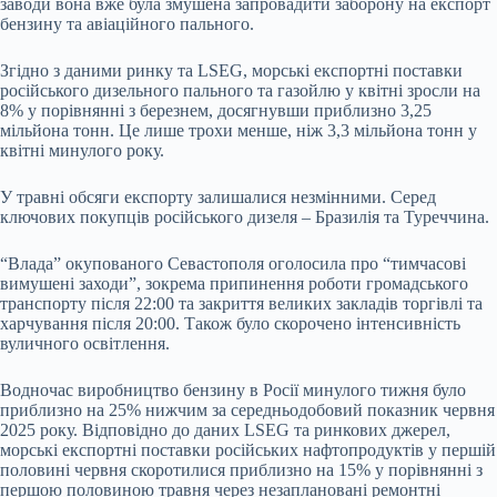
заводи вона вже була змушена запровадити заборону на експорт
бензину та авіаційного пального.
Згідно з даними ринку та LSEG, морські експортні поставки
російського дизельного пального та газойлю у квітні зросли на
8% у порівнянні з березнем, досягнувши приблизно 3,25
мільйона тонн. Це лише трохи менше, ніж 3,3 мільйона тонн у
квітні минулого року.
У травні обсяги експорту залишалися незмінними. Серед
ключових покупців російського дизеля – Бразилія та Туреччина.
“Влада” окупованого Севастополя оголосила про “тимчасові
вимушені заходи”, зокрема припинення роботи громадського
транспорту після 22:00 та закриття великих закладів торгівлі та
харчування після 20:00. Також було скорочено інтенсивність
вуличного освітлення.
Водночас виробництво бензину в Росії минулого тижня було
приблизно на 25% нижчим за середньодобовий показник червня
2025 року. Відповідно до даних LSEG та ринкових джерел,
морські експортні поставки російських нафтопродуктів у першій
половині червня скоротилися приблизно на 15% у порівнянні з
першою половиною травня через незаплановані ремонтні