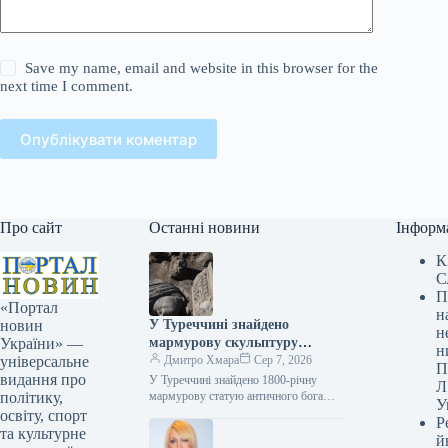
Save my name, email and website in this browser for the
next time I comment.
Опублікувати коментар
Про сайт
Останні новини
Інформ
К
С
П
«Портал
н
У Туреччині знайдено
новин
н
мармурову скульптуру
України» —
н
давньогрецького божества
Дмитро Хмара
Сер 7, 2026
універсальне
П
лікування, вік якої становить
видання про
У Туреччині знайдено 1800-річну
Л
1800 років.
мармурову статую античного бога
політику,
У
медицини Фото 07.08.2026 16:02
освіту, спорт
Р
Укрінформ У стародавньому місті
та культурне
й
Аспендос, розташованому в