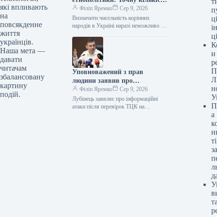
т
які впливають
корінних народів України
Філіп Яремко
Сер 9, 2026
п
на
встановити не вдається
Визначити чисельність корінних
ці
повсякденне
народів в Україні наразі неможливо –
і
життя
Держслужба з етнополітики
ц
українців.
Ексклюзив 09.08.2026 12:11
К
Укрінформ Наразі неможливо
Наша мета —
и
достовірно встановити…
давати
р
читачам
П
Уповноважений з прав
збалансовану
Л
людини заявив про
картину
н
інформаційні атаки після
Філіп Яремко
Сер 9, 2026
подій.
У
перевірок ТЦК на Закарпатті
Лубінець заявляє про інформаційні
П
атаки після перевірок ТЦК на
а
Закарпатті 09.08.2026 13:37
Укрінформ Уповноважений Верховної
к
Ради з прав людини Дмитро…
н
ті
з
п
л
д
У
в
т
р