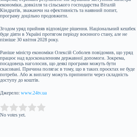
економіки, довкілля та сільського господарства Віталій
Кіндратів, зважаючи на ефективність та наявний попит,
програму доцільно продовжити.
Згодом уряд прийняв відповідне рішення. Національний кешбек
буде діяти в Україні протягом періоду воєнного стану, але не
пізніше 30 квітня 2028 року.
Раніше міністр економіки Олексій Соболев повідомив, що уряд
працює над вдосконаленням державної допомоги. Зокрема,
посадовець наголосив, що деякі програми можуть бути
скасовані. Причина полягає в тому, що в таких проєктах не буде
потреби. Або ж виплату можуть припинити через складність
доступу до коштів.
Джерело:
www.24tv.ua
Submit Rating
Rate this item:
No votes yet.