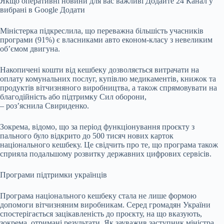
Якщо оперативні новини для вас важливі Додайте 24 Канал у
вибрані в Google Додати
Міністерка підкреслила, що переважна більшість учасників
програми (91%) є власниками авто економ-класу з невеликим
об’ємом двигуна.
Накопичені кошти від кешбеку дозволяється витрачати на
оплату комунальних послуг, купівлю медикаментів, книжок та
продуктів вітчизняного виробництва, а також спрямовувати на
благодійність або підтримку Сил оборони,
– роз’яснила Свириденко.
Зокрема, відомо, що за період функціонування проєкту з
пального було відкрито до 500 тисяч нових карток
національного кешбеку. Це свідчить про те, що програма також
сприяла подальшому розвитку державних цифрових сервісів.
Програми підтримки українців
Програма національного кешбеку стала не лише формою
допомоги вітчизняним виробникам. Серед громадян України
спостерігається зацікавленість до проєкту, на що вказують,
зокрема, отримані результати. Як зауважив заступник міністра