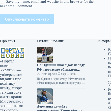
Save my name, email and website in this browser for the
next time I comment.
Опублікувати коментар
Про сайт
Останні новини
Інформ
К
С
П
«Портал
н
На Одещині внаслідок нападу
новин
н
РФ тимчасово обмежили
України» —
н
проїзд до прикордонних
Філіп Яремко
Сер 9, 2026
універсальне
П
пунктів з Молдовою.
видання про
На Одещині через атаку РФ тимчасово
Л
обмежили рух до пунктів пропуску на
політику,
У
кордоні з Молдовою 09.08.2026 10:35
освіту, спорт
Р
Укрінформ Внаслідок ударів…
та культурне
й
життя країни.
п
Ми стежимо і
а
за новинками
Державна служба з
с
технологій,
етнополітики: Точну кількість