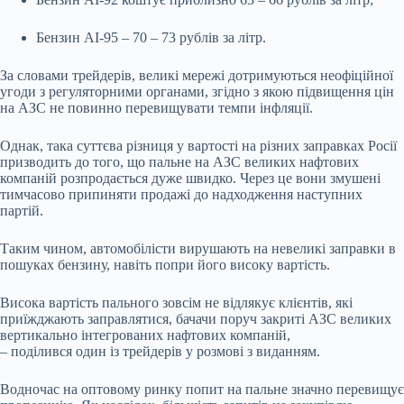
Бензин АІ-95 – 70 – 73 рублів за літр.
За словами трейдерів, великі мережі дотримуються неофіційної
угоди з регуляторними органами, згідно з якою підвищення цін
на АЗС не повинно перевищувати темпи інфляції.
Однак, така суттєва різниця у вартості на різних заправках Росії
призводить до того, що пальне на АЗС великих нафтових
компаній розпродається дуже швидко. Через це вони змушені
тимчасово припиняти продажі до надходження наступних
партій.
Таким чином, автомобілісти вирушають на невеликі заправки в
пошуках бензину, навіть попри його високу вартість.
Висока вартість пального зовсім не відлякує клієнтів, які
приїжджають заправлятися, бачачи поруч закриті АЗС великих
вертикально інтегрованих нафтових компаній,
– поділився один із трейдерів у розмові з виданням.
Водночас на оптовому ринку попит на пальне значно перевищує