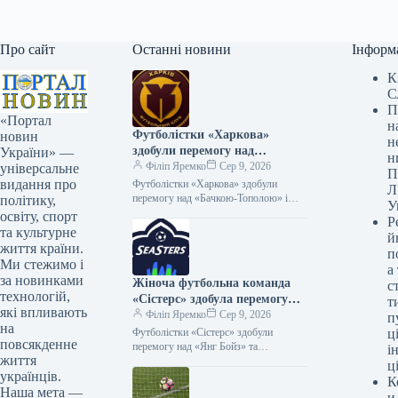
Про сайт
Останні новини
Інформ
К
С
П
«Портал
н
Футболістки «Харкова»
новин
н
здобули перемогу над
України» —
н
«Бачкою-Тополою» і
Філіп Яремко
Сер 9, 2026
універсальне
П
братимуть участь у Кубку
видання про
Футболістки «Харкова» здобули
Л
Європи
перемогу над «Бачкою-Тополою» і
політику,
У
кваліфікувалися до Кубка Європи
освіту, спорт
Р
08.08.2026 17:53 Укрінформ
та культурне
й
Українська жіноча футбольна команда
життя країни.
п
«Харків» здобула…
Ми стежимо і
а
за новинками
Жіноча футбольна команда
с
технологій,
«Сістерс» здобула перемогу
т
які впливають
над «Янг Бойз» і вийшла до
Філіп Яремко
Сер 9, 2026
п
на
Європейського кубка.
Футболістки «Сістерс» здобули
ці
повсякденне
перемогу над «Янг Бойз» та
і
життя
завоювали путівку до Кубка Європи
ц
українців.
08.08.2026 18:17 Укрінформ
К
Віцечемпіонки України з футболу,…
Наша мета —
и