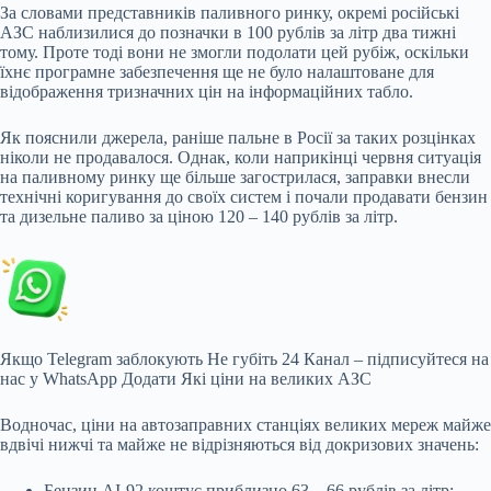
За словами представників паливного ринку, окремі російські
АЗС наблизилися до позначки
в 100 рублів за літр два тижні
тому. Проте тоді вони не змогли подолати цей рубіж, оскільки
їхнє програмне забезпечення ще не було налаштоване для
відображення тризначних цін на інформаційних табло.
Як пояснили джерела, раніше пальне в Росії за таких розцінках
ніколи не продавалося. Однак, коли наприкінці червня ситуація
на паливному ринку ще більше загострилася, заправки внесли
технічні коригування до своїх систем і почали продавати бензин
та дизельне паливо за ціною 120 – 140 рублів за літр.
Якщо Telegram заблокують Не губіть 24 Канал – підписуйтеся на
нас у WhatsApp Додати Які ціни на великих АЗС
Водночас, ціни на автозаправних станціях великих мереж майже
вдвічі нижчі та майже не відрізняються від докризових значень:
Бензин АІ-92 коштує приблизно 63 – 66 рублів за літр;