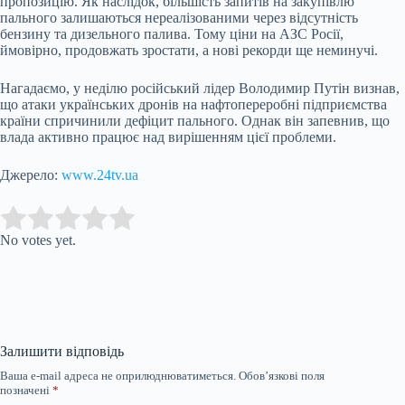
пропозицію. Як наслідок, більшість запитів на закупівлю
пального залишаються нереалізованими через відсутність
бензину та дизельного палива. Тому ціни на АЗС Росії,
ймовірно, продовжать зростати, а нові рекорди ще неминучі.
Нагадаємо, у неділю російський лідер Володимир Путін визнав,
що атаки українських дронів на нафтопереробні підприємства
країни спричинили дефіцит пального. Однак він запевнив, що
влада активно працює над вирішенням цієї проблеми.
Джерело:
www.24tv.ua
Submit Rating
Rate this item:
No votes yet.
Залишити відповідь
Ваша e-mail адреса не оприлюднюватиметься.
Обов’язкові поля
позначені
*