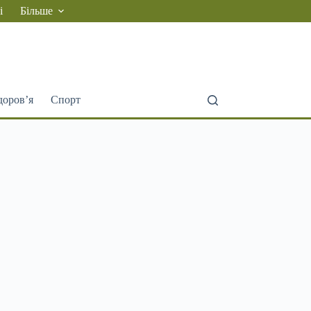
і
Більше
доров’я
Спорт