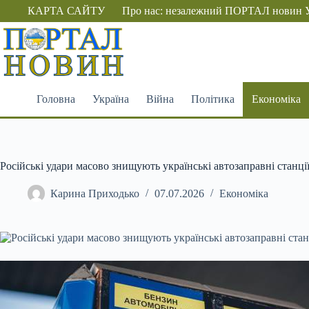
Перейти
КАРТА САЙТУ
Про нас: незалежний ПОРТАЛ новин 
до
вмісту
Головна
Україна
Війна
Політика
Економіка
Російські удари масово знищують українські автозаправні станції
Карина Приходько
07.07.2026
Економіка