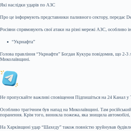
Які наслідки ударів по АЗС
Про це інформують представники паливного сектору, передає De
Росіяни спрямовують свої атаки на різні мережі АЗС, особливо і
“Укрнафта”
Голова правління “Укрнафти” Богдан Кукура повідомив, що 2-3 л
Миколаївщині.
Не пропускайте важливі сповіщення Підпишіться на 24 Канал у 
Особливо трагічним був напад на Миколаївщині. Там російський
поранення. Крім того, виникла пожежа, яка знищила автомобілі, а
На Харківщині удар “Шахеду” також повністю зруйнував будівлю