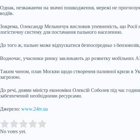
Однак, незважаючи на значні пошкодження, мережі не прогнозую
водіїв.
Зокрема, Олександр Мельничук висловив упевненість, що Росії 
логістичну систему для постачання пального населенню.
До того ж, пальне може відпускатися безпосередньо з бензовозі
Водночас, учасники ринку закликають до розвитку мобільних АЗ
Таким чином, план Москви щодо створення паливної кризи в Укра
загрозою.
До речі, днями міністр економіки Олексій Соболев під час годин
забезпечений необхідними ресурсами.
Джерело:
www.24tv.ua
Submit Rating
Rate this item:
No votes yet.