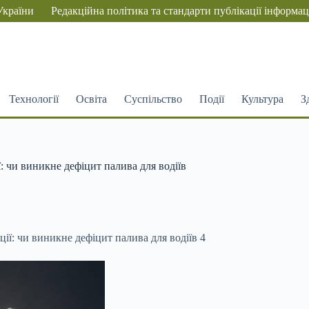
України
Редакційна політика та стандарти публікації інформац
Технології
Освіта
Суспільство
Події
Культура
З
: чи виникне дефіцит палива для водіїв