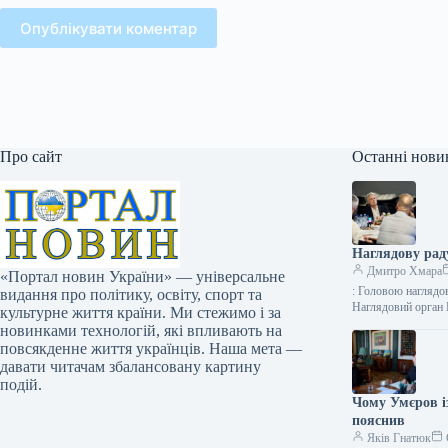
Опублікувати коментар
Про сайт
Останні нови
Наглядову ра
Дмитро Хмара
«Портал новин України» — універсальне
: Головою наглядо
видання про політику, освіту, спорт та
Наглядовий орган
культурне життя країни. Ми стежимо і за
новинками технологій, які впливають на
повсякденне життя українців. Наша мета —
давати читачам збалансовану картину
подій.
Чому Умєров із
пояснив
Яків Гнатюк