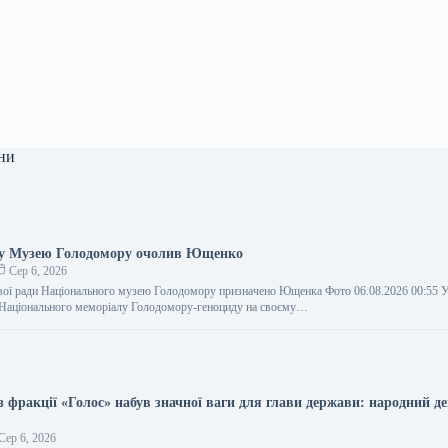
ни
ду Музею Голодомору очолив Ющенко
Сер 6, 2026
вої ради Національного музею Голодомору призначено Ющенка Фото 06.08.2026 00:55 
 Національного меморіалу Голодомору-геноциду на своєму…
 фракції «Голос» набув значної ваги для глави держави: народний д
Сер 6, 2026