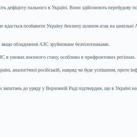
ть дефіциту пального в Україні. Вони здійснюють перебудову по
не вдасться позбавити Україну бензину шляхом атак на цивільні
в, якщо обладнання АЗС зруйноване безпілотниками.
С в умовах воєнного стану, особливо в прифронтових регіонах.
їні, аналогічної російській, навряд чи буде успішним, проте і
и запитань до уряду у Верховній Раді підтвердив, що в Україні н