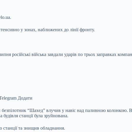
lo.ua.
нтенсивно у зонах, наближених до лінії
фронту.
ипня російські війська завдали ударів по трьох заправках компа
Telegram Додати
 безпілотник “Шахед” влучив у навіс над паливною колонкою. Вн
 будівля станції була зруйнована.
 станції та знищив обладнання.