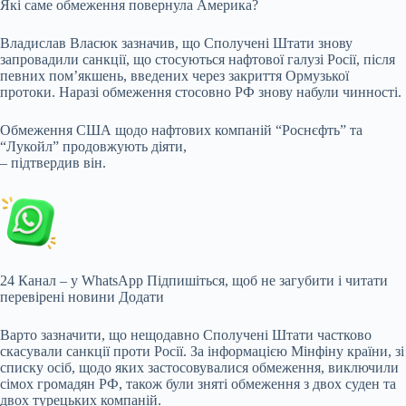
Які саме обмеження повернула Америка?
Владислав Власюк зазначив, що Сполучені Штати знову
запровадили санкції, що стосуються нафтової галузі Росії, після
певних пом’якшень, введених через закриття Ормузької
протоки. Наразі обмеження стосовно РФ знову набули чинності.
Обмеження США щодо нафтових компаній “Роснєфть” та
“Лукойл” продовжують діяти,
– підтвердив він.
24 Канал – у WhatsApp Підпишіться, щоб не загубити і читати
перевірені новини Додати
Варто зазначити, що нещодавно Сполучені Штати частково
скасували санкції проти Росії. За інформацією Мінфіну країни, зі
списку осіб, щодо яких застосовувалися обмеження, виключили
сімох громадян РФ, також були зняті обмеження з двох суден та
двох турецьких компаній.