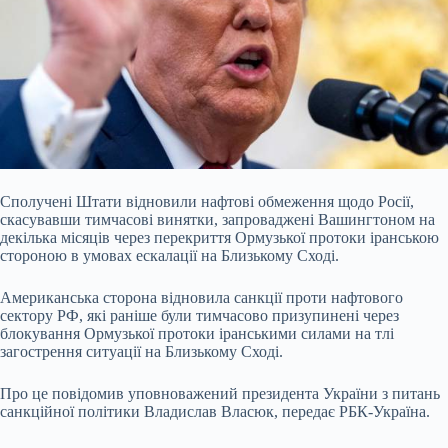
Сполучені Штати відновили нафтові обмеження щодо Росії,
скасувавши тимчасові винятки, запроваджені Вашингтоном на
декілька місяців через перекриття Ормузької протоки іранською
стороною в умовах ескалації на Близькому Сході.
Американська сторона відновила санкції проти нафтового
сектору РФ, які раніше були тимчасово призупинені через
блокування Ормузької протоки іранськими силами на тлі
загострення ситуації на Близькому Сході.
Про це повідомив уповноважений президента України з питань
санкційної
політики Владислав Власюк, передає РБК-Україна.