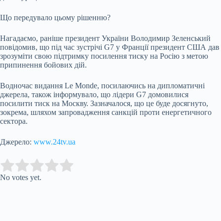
Що передувало цьому рішенню?
Нагадаємо, раніше президент України Володимир Зеленський
повідомив, що під час зустрічі G7 у Франції президент США дав
зрозуміти свою підтримку посилення тиску на Росію з метою
припинення бойових дій.
Водночас видання Le Monde, посилаючись на дипломатичні
джерела, також інформувало, що лідери G7 домовилися
посилити тиск на Москву. Зазначалося, що це буде досягнуто,
зокрема, шляхом запровадження санкцій проти енергетичного
сектора.
Джерело:
www.24tv.ua
Submit Rating
Rate this item:
No votes yet.