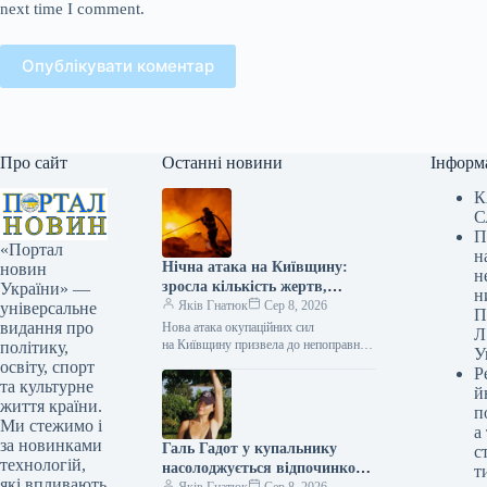
next time I comment.
Опублікувати коментар
Про сайт
Останні новини
Інформ
К
С
П
«Портал
н
Нічна атака на Київщину:
новин
н
зросла кількість жертв,
України» —
н
найсвіжіша інформація
Яків Гнатюк
Сер 8, 2026
універсальне
П
видання про
Нова атака окупаційних сил
Л
на Київщину призвела до непоправних
політику,
У
жертв. Під вогнем опинився
освіту, спорт
Р
Броварський район. На місцях
та культурне
й
працювали рятувальники / ©
життя країни.
п
Associated Press…
Ми стежимо і
а
за новинками
Галь Гадот у купальнику
с
технологій,
насолоджується відпочинком
т
які впливають