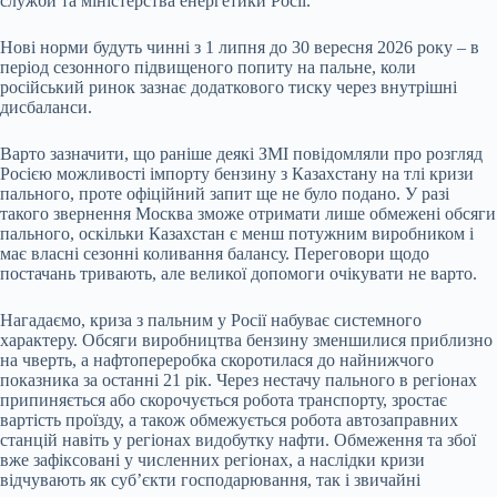
служби та міністерства енергетики Росії.
Нові норми будуть чинні з 1 липня до 30 вересня 2026 року – в
період сезонного підвищеного попиту на пальне, коли
російський ринок зазнає додаткового тиску через внутрішні
дисбаланси.
Варто зазначити, що раніше деякі ЗМІ повідомляли про розгляд
Росією можливості імпорту бензину з Казахстану на тлі кризи
пального, проте офіційний запит ще не було подано. У разі
такого звернення Москва зможе отримати лише обмежені обсяги
пального, оскільки Казахстан є менш потужним виробником і
має власні сезонні коливання балансу. Переговори щодо
постачань тривають, але великої допомоги очікувати не варто.
Нагадаємо, криза з пальним у Росії набуває системного
характеру. Обсяги виробництва бензину зменшилися приблизно
на чверть, а нафтопереробка скоротилася до найнижчого
показника за останні 21 рік. Через нестачу пального в регіонах
припиняється або скорочується робота транспорту, зростає
вартість проїзду, а також обмежується робота автозаправних
станцій навіть у регіонах видобутку нафти. Обмеження та збої
вже зафіксовані у численних регіонах, а наслідки кризи
відчувають як суб’єкти господарювання, так і звичайні