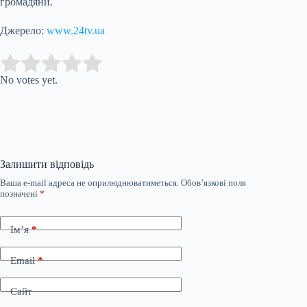
громадяни.
Джерело:
www.24tv.ua
Submit Rating
Rate this item:
No votes yet.
Залишити відповідь
Ваша e-mail адреса не оприлюднюватиметься.
Обов’язкові поля
позначені
*
Ім’я
*
Email
*
Сайт