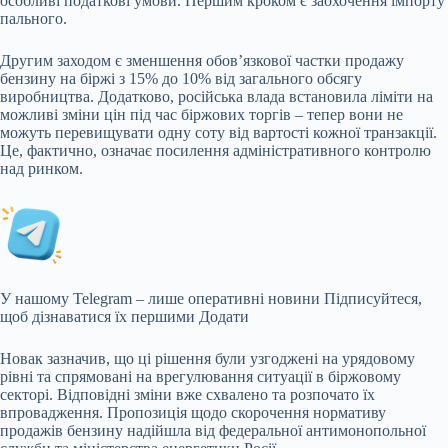
особливі податкові умови. Першим кроком є заохочення імпорту
пального.
Другим заходом є зменшення обов’язкової частки продажу
бензину на біржі з 15% до 10% від загального обсягу
виробництва. Додатково, російська влада встановила ліміти на
можливі зміни цін під час біржових торгів – тепер вони не
можуть перевищувати одну соту від вартості кожної транзакції.
Це, фактично, означає посилення адміністративного контролю
над ринком.
У нашому Telegram – лише оперативні новини Підписуйтеся,
щоб дізнаватися їх першими Додати
Новак зазначив, що ці рішення були узгоджені на урядовому
рівні та спрямовані на врегулювання ситуації в біржовому
секторі. Відповідні зміни вже схвалено та розпочато їх
впровадження. Пропозиція щодо скорочення нормативу
продажів бензину надійшла від федеральної антимонопольної