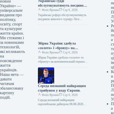
Українські судді
новин
н
обслуговуватимуть поєдинок
України» —
н
жіночої Ліги чемпіонів
Філіп Яремко
Сер 6, 2026
універсальне
П
видання про
Українські рефері обслуговуватимуть
Л
поєдинок жіночого турніру Ліги
політику,
У
чемпіонів 06.08.2026 17:48 Укрінформ
освіту, спорт
Р
Українські судді будуть залучені до
та культурне
й
обслуговування футбольного матчу
життя країни.
п
другого…
Ми стежимо і
а
за новинками
Збірна України здобула
с
технологій,
«золото» і «бронзу» на
т
які впливають
континентальній першості з
Філіп Яремко
Сер 6, 2026
п
на
хейболу
Збірна України здобула «золото» та
ці
повсякденне
«бронзу» на континентальній першості
і
життя
з хейболу 06.08.2026 22:06 Укрінформ
ц
українців.
У польському місті Кельце завершився
К
чемпіонат…
Наша мета —
и
давати
р
читачам
П
Середа визнаний найкращим
збалансовану
Л
стрибуном у воду Європи.
картину
н
Філіп Яремко
Сер 6, 2026
подій.
У
Середа визнаний найкращим
П
європейським дайвером 06.08.2026
а
23:38 Укрінформ У столиці Франції, де
проходить чемпіонат Європи з водних
к