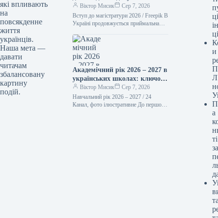
які впливають
абітурієнтами
Віктор Мисик
Сер 7, 2026
п
на
Вступ до магістратури 2026 / Freepik В
ці
повсякденне
Україні продовжується приймальна
і
життя
кампанія 2026 року. 7 серпня
ц
українців.
розпочався прийом заяв від
К
абітурієнтів,…
Наша мета —
и
давати
р
читачам
П
Академічний рік 2026 – 2027 в
збалансовану
Л
українських школах: ключові
картину
н
напрямки та основні
Віктор Мисик
Сер 7, 2026
подій.
У
трансформації
Навчальний рік 2026 – 2027 / 24
П
Канал, фото ілюстративне До першого
а
дня осені всі освітні установи України
зобов’язані бути…
к
н
ті
з
п
л
д
У
в
т
р
т