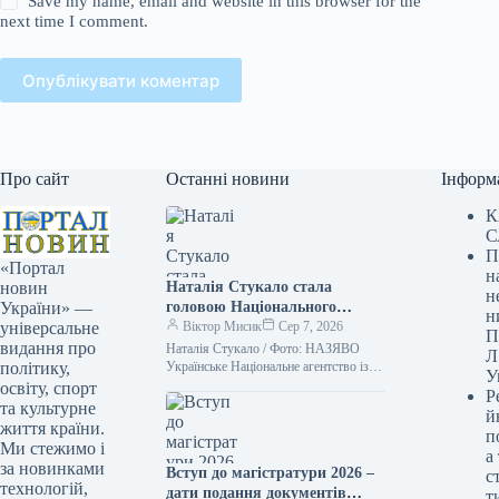
Save my name, email and website in this browser for the
next time I comment.
Опублікувати коментар
Про сайт
Останні новини
Інформ
К
С
П
«Портал
н
Наталія Стукало стала
новин
н
головою Національного
України» —
н
агентства із забезпечення
Віктор Мисик
Сер 7, 2026
універсальне
П
якості вищої освіти – що
видання про
Наталія Стукало / Фото: НАЗЯВО
Л
відомо про неї
Українське Національне агентство із
політику,
У
забезпечення якості вищої освіти
освіту, спорт
Р
отримало нового керівника. Ним стала
та культурне
й
Наталія Стукало.…
життя країни.
п
Ми стежимо і
а
за новинками
Вступ до магістратури 2026 –
с
технологій,
дати подання документів
т