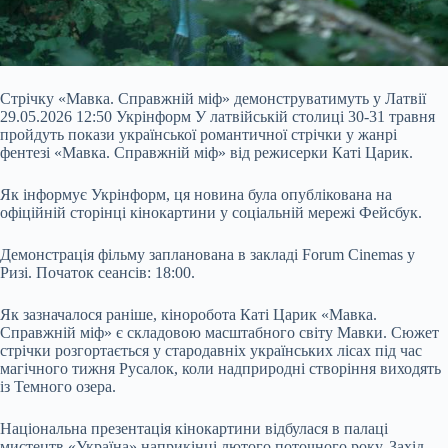
Стрічку «Мавка. Справжній міф» демонструватимуть у Латвії
29.05.2026 12:50 Укрінформ У латвійській столиці 30-31 травня
пройдуть покази української романтичної стрічки у жанрі
фентезі «Мавка. Справжній міф» від режисерки Каті Царик.
Як інформує Укрінформ, ця новина була опублікована на
офіційній сторінці кінокартини у соціальній мережі Фейсбук.
Демонстрація фільму запланована в закладі Forum Cinemas у
Ризі. Початок сеансів: 18:00.
Як зазначалося раніше, кіноробота Каті Царик «Мавка.
Справжній
міф» є складовою масштабного світу Мавки. Сюжет
стрічки розгортається у стародавніх українських лісах під час
магічного тижня Русалок, коли надприродні створіння виходять
із Темного озера.
Національна презентація кінокартини відбулася в палаці
мистецтв «Україна» наприкінці лютого поточного року. Захід