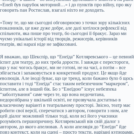
«Еней був парубок моторний…» і до пунктів про війну, про яку
говорить пан Ростислав, взагалі ніхто не доходить.
«Тому те, що ми сьогодні обговорюємо з точки зору кількісних
показників, це вже дуже добре, але далі хотілося рефлексії від
спільноти, яка пише про театр, бо сьогодні її бракує. Зараз ми
чуємо унікальні історії від творців, режисерів, керівників
театрів, які наразі ніде не зафіксовані.
Я вважаю, що Шекспір, що “Енеїда” Котляревського – це певний
іспит для театру, до них треба дорости. І завжди є перестороги,
що у нас чогось бракує, ми не готові, не на часі, а потім – все
збігається і запаковується в конкретний продукт. Це якщо йде
еволюція. Але іноді буває, що це тренд, коли бажано було б щось
поставити і тоді “Енеїда” стає таким небезпечним “маркером”,
іспитом, але в інший бік. Бо з “Енеїдою” існує небезпека
“заболтування” саме через те, що вона недочитана,
недорозібрана у шкільній освіті, не прозвучала достатньо в
класичному варіанті в театральному просторі. Звісно, театр має
робити свої версії, сперечатися з автором, говорити з ним, але
цей діалог можливий тільки тоді, коли всі його учасники
розуміють першопричину. Котляревський вів свій діалог з
автором, до якого апелював. А коли апеляція до “Енеїди” йде
повз контекст, коли на сцені – просто тексти, нарізані купюрами,