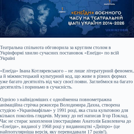
Театральна спільнота обговорила за круглим столом в
Укрінформі хвилю сучасних постановок «Енеїди» по всій
Україні
«Енеїда» Івана Котляревського – не лише літературний феномен,
а й міжмистецький культурний код, що живе в різних формах
уже багато десятиліть від часу своєї появи. Заглибмося на багато
десятиліть і пориньмо в сучасність.
Однією з найвідоміших є однойменна повнометражна
анімаційна стрічка режисера Володимира Дахна, створена
студією «Укранімафільм» у 1991 році, яка стала культовою для
кількох поколінь глядачів. Музику до неї написав Ігор Поклад.
Час не стирає захоплення ілюстраціями Анатолія Базилевича до
«Енеїди», виданої у 1968 році у видавництві «Дніпро» (це
найпопулярніша версія, яку перевидавали 17 разів!).