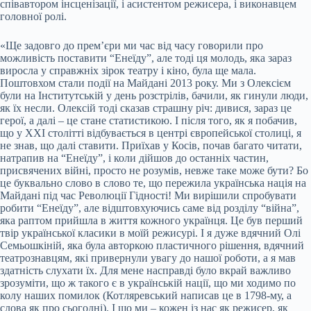
співавтором інсценізації, і асистентом режисера, і виконавцем
головної ролі.
«Ще задовго до прем’єри ми час від часу говорили про
можливість поставити “Енеїду”, але тоді ця молодь, яка зараз
виросла у справжніх зірок театру і кіно, була ще мала.
Поштовхом стали події на Майдані 2013 року. Ми з Олексієм
були на Інститутській у день розстрілів, бачили, як гинули люди,
як їх несли. Олексій тоді сказав страшну річ: дивися, зараз це
герої, а далі – це стане статистикою. І після того, як я побачив,
що у ХХІ столітті відбувається в центрі європейської столиці, я
не знав, що далі ставити. Приїхав у Косів, почав багато читати,
натрапив на “Енеїду”, і коли дійшов до останніх частин,
присвячених війні, просто не розумів, невже таке може бути? Бо
це буквально слово в слово те, що пережила українська нація на
Майдані під час Революції Гідності! Ми вирішили спробувати
робити “Енеїду”, але відштовхуючись саме від розділу “війна”,
яка раптом прийшла в життя кожного українця. Це був перший
твір української класики в моїй режисурі. І я дуже вдячний Олі
Семьошкіній, яка була авторкою пластичного рішення, вдячний
театрознавцям, які привернули увагу до нашої роботи, а я мав
здатність слухати їх. Для мене насправді було вкрай важливо
зрозуміти, що ж такого є в українській нації, що ми ходимо по
колу наших помилок (Котляревський написав це в 1798-му, а
слова як про сьогодні). І що ми – кожен із нас як режисер, як