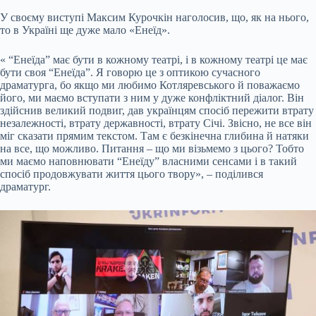
У своєму виступі Максим Курочкін наголосив, що, як на нього,
то в Україні ще дуже мало «Енеїд».
« “Енеїда” має бути в кожному театрі, і в кожному театрі це має
бути своя “Енеїда”. Я говорю це з оптикою сучасного
драматурга, бо якщо ми любимо Котляревського й поважаємо
його, ми маємо вступати з ним у дуже конфліктний діалог. Він
здійснив великий подвиг, дав українцям спосіб пережити втрату
незалежності, втрату державності, втрату Січі. Звісно, не все він
міг сказати прямим текстом. Там є безкінечна глибина й натяки
на все, що можливо. Питання – що ми візьмемо з цього? Тобто
ми маємо наповнювати “Енеїду” власними сенсами і в такий
спосіб продовжувати життя цього твору», – поділився
драматург.