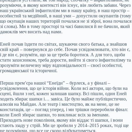
розуміючи, в якому контексті він існує, він любить забави. Через
наш український інфантилізм ми в нашу країну, в наш простір –
особистий та медійний, в наші уми – допустили окупантів (тому
що окупація наших територій почалася не зі зброї, вона почалася
зі слова). Ми в тому просторі та часі бавилися й не бачили, який
дамоклів меч висить над нами.
Еней почав їздити по світах, шукаючи свого батька, а знайшов
свій край – повернувся до себе. Почав усвідомлювати, хто він є,
і де він є, розуміти, що за це треба боротися. А для того, щоби
стати захисником, треба дорости, вийти зі свого інфантилізму та
зрозуміти величезну міру відповідальності – своєї особистої,
громадянської та історичної.
Перша прем’єра нашої “Енеїди” – бурлеск, а у фіналі –
усвідомлення, що це історія війни. Коли всі актори, що були на
сцені, йшли з неї, кожен залишав шапку. Всі пішли, один Еней
ходить збирає шапки і… завіса. Це було майже публіцистично,
алюзія на Майдан. Але театр і мистецтво, як на мене, це не
констатація, це – погляд уперед, і ми трішки переробили фінал:
коли Еней збирає шапки, то викликає всіх за іменами.
Приходить нове покоління, якому він віддає ті шапки, і вони
стають ззаду у стрій. Ми це зробили у 2014–2015 роках, тоді ще
не розуміючи, що все це скоро відбуватиметься.