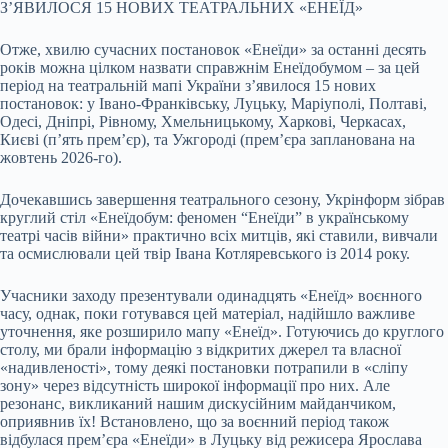
ЗʼЯВИЛОСЯ 15 НОВИХ ТЕАТРАЛЬНИХ «ЕНЕЇД»
Отже, хвилю сучасних постановок «Енеїди» за останні десять
років можна цілком назвати справжнім Енеїдобумом – за цей
період на театральній мапі України з’явилося 15 нових
постановок: у Івано-Франківську, Луцьку, Маріуполі, Полтаві,
Одесі, Дніпрі, Рівному, Хмельницькому, Харкові, Черкасах,
Києві (п’ять прем’єр), та Ужгороді (прем’єра запланована на
жовтень 2026-го).
Дочекавшись завершення театрального сезону, Укрінформ зібрав
круглий стіл «Енеїдобум: феномен “Енеїди” в українському
театрі часів війни» практично всіх митців, які ставили, вивчали
та осмислювали цей твір Івана Котляревського із 2014 року.
Учасники заходу презентували одинадцять «Енеїд» воєнного
часу, однак, поки готувався цей матеріал, надійшло важливе
уточнення, яке розширило мапу «Енеїд». Готуючись до круглого
столу, ми брали інформацію з відкритих джерел та власної
«надивленості», тому деякі постановки потрапили в «сліпу
зону» через відсутність широкої інформації про них. Але
резонанс, викликаний нашим дискусійним майданчиком,
оприявнив їх! Встановлено, що за воєнний період також
відбулася прем’єра «Енеїди» в Луцьку від режисера Ярослава