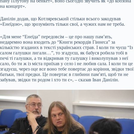
пану Плутону на бенкет», воно сьогодні звучить як «до кобзона
на концерт».
Данілін додав, що Котляревський стільки всього закодував
«Енеїдою», що зрозуміють тільки свої, а чужих нам не треба.
«Для мене “Енеїда” передовсім – це про нашу пам’ять,
недаремно вона входить до “Книги рекордів Гіннеса” за
кількістю згаданих в тексті українських страв. І коли ти чуєш “Із
салом галушки лигали…”, то згадуєш, як бабуся робила тобі в
печі ті галушки, а ти відкривав ту галушку і виколупував з неї
сало, бо ти ж із міста приїхав у село і не любив сала. І коли ти це
згадуєш, через оце все воно тебе повертає до коріння, звідки твої
батьки, твої предки. Це повертає в глибини пам’яті, щоб ти не
забував, звідки ти родом і хто ти є», – сказав Іван Данілін.