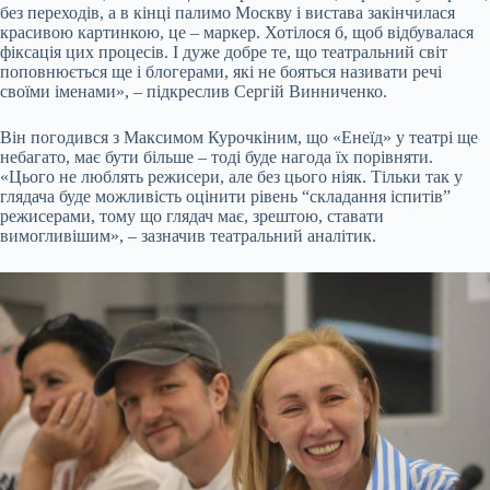
без переходів, а в кінці палимо Москву і вистава закінчилася
красивою картинкою, це – маркер. Хотілося б, щоб відбувалася
фіксація цих процесів. І дуже добре те, що театральний світ
поповнюється ще і блогерами, які не бояться називати речі
своїми іменами», – підкреслив Сергій Винниченко.
Він погодився з Максимом Курочкіним, що «Енеїд» у театрі ще
небагато, має бути більше – тоді буде нагода їх порівняти.
«Цього не люблять режисери, але без цього ніяк. Тільки так у
глядача буде можливість оцінити рівень “складання іспитів”
режисерами, тому що глядач має, зрештою, ставати
вимогливішим», – зазначив театральний аналітик.