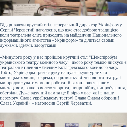
Відкриваючи круглий стіл, генеральний директор Укрінформу
Сергій Череватий наголосив, що вже стає доброю традицією,
коли театральна еліта приходить на майданчик Національного
інформаційного агентства «Укрінформ» та ділиться своїми
думками, ідеями, здобутками.
«Минулого року у нас пройшов круглий стіл “Шекспіробум
українського театру воєнного часу”, цього року темою дискусії є
театральні втілення «Енеїди» Котляревського воєнного часу.
Тобто, Укрінформ тримає руку на пульсі культурних та
мистецьких явищ, зокрема, на розвитку вітчизняного театру. І
ми продовжуватимемо це робити. Я захоплююся вашим
мистецтвом, вашою волею творити, попри війну, випробування,
обстріли. Дуже вдячний вам за це й вірю у вас, як і в нашу
перемогу. Слава українському театру! Слава Силам оборони!
Слава Україні!» – наголосив Сергій Череватий.