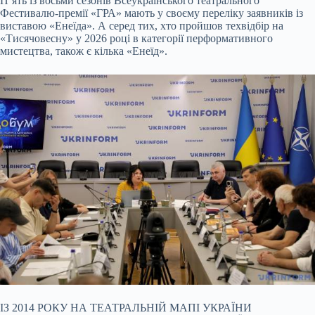
П’ять із восьми сезонів Всеукраїнського театрального
Фестивалю-премії «ГРА» мають у своєму переліку заявників із
виставою «Енеїда». А серед тих, хто пройшов техвідбір на
«Тисячовесну» у 2026 році в категорії перформативного
мистецтва, також є кілька «Енеїд».
ІЗ 2014 РОКУ НА ТЕАТРАЛЬНІЙ МАПІ УКРАЇНИ