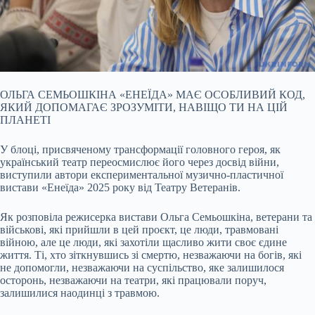
ОЛЬГА СЕМЬОШКІНА «ЕНЕЇДА» МАЄ ОСОБЛИВИЙ КОД,
ЯКИЙ ДОПОМАГАЄ ЗРОЗУМІТИ, НАВІЩО ТИ НА ЦІЙ
ПЛАНЕТІ
У блоці, присвяченому трансформації головного героя, як
український театр переосмислює його через досвід війни,
виступили автори експериментальної музично-пластичної
вистави «Енеїда» 2025 року від Театру Ветеранів.
Як розповіла режисерка вистави Ольга Семьошкіна, ветерани та
військові, які прийшли в цей проєкт, це люди, травмовані
війною, але це люди, які захотіли щасливо жити своє єдине
життя. Ті, хто зіткнувшись зі смертю, незважаючи на богів, які
не допомогли, незважаючи на суспільство, яке залишилося
осторонь, незважаючи на театри, які працювали поруч,
залишилися наодинці з травмою.