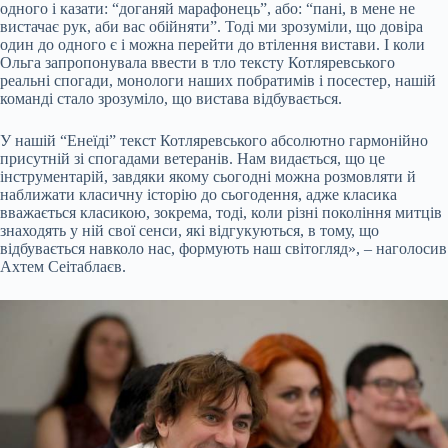
одного і казати: “доганяй марафонець”, або: “пані, в мене не
вистачає рук, аби вас обійняти”. Тоді ми зрозуміли, що довіра
один до одного є і можна перейти до втілення вистави. І коли
Ольга запропонувала ввести в тло тексту Котляревського
реальні спогади, монологи наших побратимів і посестер, нашій
команді стало зрозуміло, що вистава відбувається.
У нашій “Енеїді” текст Котляревського абсолютно гармонійно
присутній зі спогадами ветеранів. Нам видається, що це
інструментарій, завдяки якому сьогодні можна розмовляти й
наближати класичну історію до сьогодення, адже класика
вважається класикою, зокрема, тоді, коли різні покоління митців
знаходять у ній свої сенси, які відгукуються, в тому, що
відбувається навколо нас, формують наш світогляд», – наголосив
Ахтем Сеітаблаєв.