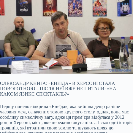
ОЛЕКСАНДР КНИГА: «ЕНЕЇДА» В ХЕРСОНІ СТАЛА
ПОВОРОТНОЮ – ПІСЛЯ НЕЇ ВЖЕ НЕ ПИТАЛИ: «НА
КАКОМ ЯЗИКЄ СПЄКТАКЛЬ?»
Першу панель відкрила «Енеїда», яка вийшла дещо раніше
часових меж, означених темою круглого столу, однак, вона має
особливу символічну вагу, адже ця прем’єра відбулася у 2012
році в Херсоні, місті, яке пережило окупацію… І сьогодні історія
троянців, які втратили свою землю та шукають шлях до