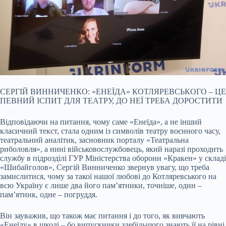
СЕРГІЙ ВИННИЧЕНКО: «ЕНЕЇДА» КОТЛЯРЕВСЬКОГО – ЦЕ
ПЕВНИЙ ІСПИТ ДЛЯ ТЕАТРУ, ДО НЕЇ ТРЕБА ДОРОСТИТИ
Відповідаючи на питання, чому саме «Енеїда», а не інший
класичний текст, стала одним із символів театру воєнного часу,
театральний аналітик, засновник порталу «Театральна
риболовля», а нині військовослужбовець, який наразі проходить
службу в підрозділі ГУР Міністерства оборони «Кракен» у складі
«Шибайголов», Сергій Винниченко звернув увагу, що треба
замислитися, чому за такої нашої любові до Котляревського на
всю Україну є лише два його пам’ятники, точніше, один –
пам’ятник, одне – погруддя.
Він зауважив, що також має питання і до того, як вивчають
«Енеїду» в школі – бо випускники здебільшого знають її на рівні