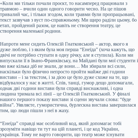
«Коли ми тільки почали проєкт, то насамперед працювали з
травмою – вчили один одного говорити чесно. На це пішов
тривалий час, і тільки згодом, коли травми були пропрацьовані,
текст зазвучав з вуст по-справжньому. Ми щиро раділи цьому, бо
етап, пройдений разом, це навіть не створення театру, це
створення маленької родини.
Напроти мене сидить Олексій Гнатковський – актор, якого я
дуже люблю, і з яким була моя перша “Енеїда” (хоча кажуть, що
двічі не потрібно ступати в одну річку, але я ступила). Коли ми
випускали її в Івано-Франківську, на Майдані були мої студенти і
ми вже кілька діб не знали, де вони… Ми збирали всі сили,
наскільки було фізично непросто пройти майже дві години
вистави – і за текстом, і за дією це було дуже схоже на те, що
відбувалося у нас в житті. Спів, танці, гумор дещо допомагали,
однак дві години вистави були справді виснажливі, і одна
людина тримала всі лінії – це Олексій Гнатковський. У фіналі
нашого першого показу вистави зі сцени звучали слова: “буде
війна”. Уявляєте, гумористична, бурлескна вистава завершилася
тим, що люди пішли з неї в жаху.
“Енеїда” справді має особливий код, який допомагає тобі
зрозуміти навіщо ти тут на цій планеті, і це код України,
українця. Тому не варто говорити, що театр може існувати