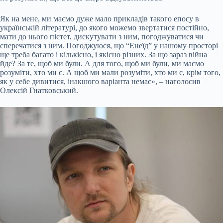
Як на мене, ми маємо дуже мало прикладів такого епосу в
українській літературі, до якого можемо звертатися постійно,
мати до нього пієтет, дискутувати з ним, погоджуватися чи
сперечатися з ним. Погоджуюся, що “Енеїд” у нашому просторі
ще треба багато і кількісно, і якісно різних. За що зараз війна
йде? За те, щоб ми були. А для того, щоб ми були, ми маємо
розуміти, хто ми є. А щоб ми мали розуміти, хто ми є, крім того,
як у себе дивитися, інакшого варіанта немає», – наголосив
Олексій Гнатковський.