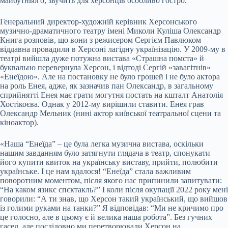
майбутнього, звучить для херсонців особливо гостро.
Генеральний директор-художній керівник Херсонського
музично-драматичного театру імені Миколи Куліша Олександр
Книга розповів, що вони з режисером Сергієм Павлюком
віддавна провадили в Херсоні лагідну українізацію. У 2009-му в
театрі вийшла дуже потужна вистава «Страшна помста» й
буквально перевернула Херсон, і відтоді Сергій «завагітнів»
«Енеїдою». Але на постановку не було грошей і не було актора
на роль Енея, адже, як зазначив пан Олександр, в загальному
сприйнятті Енея має грати могутня постать на кшталт Анатолія
Хостікоєва. Однак у 2012-му вирішили ставити. Енея грав
Олександр Мельник (нині актор київської театральної сцени та
кіноактор).
«Наша “Енеїда” – це була легка музична вистава, оскільки
нашим завданням було затягнути глядача в театр, спонукати
його купити квиток на українську виставу, прийти, полюбити
українське. І це нам вдалося! “Енеїда” стала важливим
поворотним моментом, після якого нас припинили запитувати:
“На каком язикє спєктакль?” І коли після окупації 2022 року мені
говорили: “А ти знав, що Херсон такий український, що вийшов
із голими руками на танки?” Я відповідав: “Ми не кричимо про
це голосно, але в цьому є й велика наша робота”. Без гучних
гасел, але послідовно ми перетворювали Херсон на