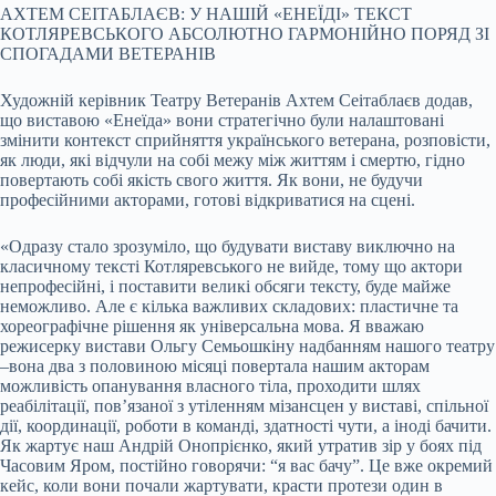
АХТЕМ СЕІТАБЛАЄВ: У НАШІЙ «ЕНЕЇДІ» ТЕКСТ
КОТЛЯРЕВСЬКОГО АБСОЛЮТНО ГАРМОНІЙНО ПОРЯД ЗІ
СПОГАДАМИ ВЕТЕРАНІВ
Художній керівник Театру Ветеранів Ахтем Сеітаблаєв додав,
що виставою «Енеїда» вони стратегічно були налаштовані
змінити контекст сприйняття українського ветерана, розповісти,
як люди, які відчули на собі межу між життям і смертю, гідно
повертають собі якість свого життя. Як вони, не будучи
професійними акторами, готові відкриватися на сцені.
«Одразу стало зрозуміло, що будувати виставу виключно на
класичному тексті Котляревського не вийде, тому що актори
непрофесійні, і поставити великі обсяги тексту, буде майже
неможливо. Але є кілька важливих складових: пластичне та
хореографічне рішення як універсальна мова. Я вважаю
режисерку вистави Ольгу Семьошкіну надбанням нашого театру
–вона два з половиною місяці повертала нашим акторам
можливість опанування власного тіла, проходити шлях
реабілітації, пов’язаної з утіленням мізансцен у виставі, спільної
дії, координації, роботи в команді, здатності чути, а іноді бачити.
Як жартує наш Андрій Онопрієнко, який утратив зір у боях під
Часовим Яром, постійно говорячи: “я вас бачу”. Це вже окремий
кейс, коли вони почали жартувати, красти протези один в