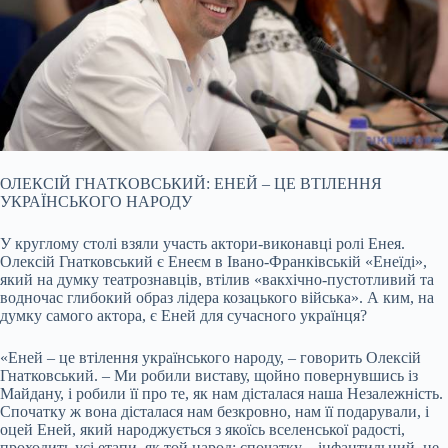
ОЛЕКСІЙ ГНАТКОВСЬКИЙ: ЕНЕЙ – ЦЕ ВТІЛЕННЯ
УКРАЇНСЬКОГО НАРОДУ
У круглому столі взяли участь актори-виконавці ролі Енея.
Олексій Гнатковський є Енеєм в Івано-Франківській «Енеїді»,
який на думку театрознавців, втілив «вакхічно-пустотливий та
водночас глибокий образ лідера козацького війська». А ким, на
думку самого актора, є Еней для сучасного українця?
«Еней – це втілення українського народу, – говорить Олексій
Гнатковський. – Ми робили виставу, щойно повернувшись із
Майдану, і робили її про те, як нам дісталася наша Незалежність.
Спочатку ж вона дісталася нам безкровно, нам її подарували, і
оцей Еней, який народжується з якоїсь вселенської радості,
проходить усі етапи, як той народ: спочатку – інфантильний, не