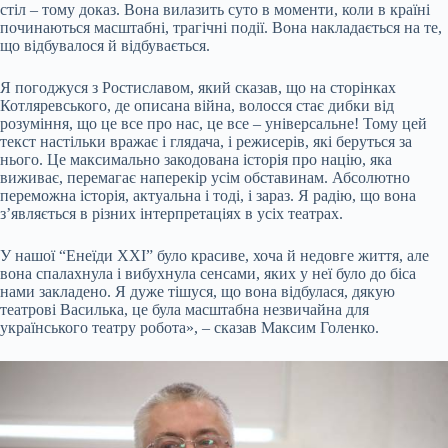
стіл – тому доказ. Вона вилазить суто в моменти, коли в країні
починаються масштабні, трагічні події. Вона накладається на те,
що відбувалося й відбувається.
Я погоджуся з Ростиславом, який сказав, що на сторінках
Котляревського, де описана війна, волосся стає дибки від
розуміння, що це все про нас, це все – універсальне! Тому цей
текст настільки вражає і глядача, і режисерів, які беруться за
нього. Це максимально закодована історія про націю, яка
виживає, перемагає наперекір усім обставинам. Абсолютно
переможна історія, актуальна і тоді, і зараз. Я радію, що вона
з’являється в різних інтерпретаціях в усіх театрах.
У нашої “Енеїди ХХІ” було красиве, хоча й недовге життя, але
вона спалахнула і вибухнула сенсами, яких у неї було до біса
нами закладено. Я дуже тішуся, що вона відбулася, дякую
театрові Василька, це була масштабна незвичайна для
українського театру робота», – сказав Максим Голенко.