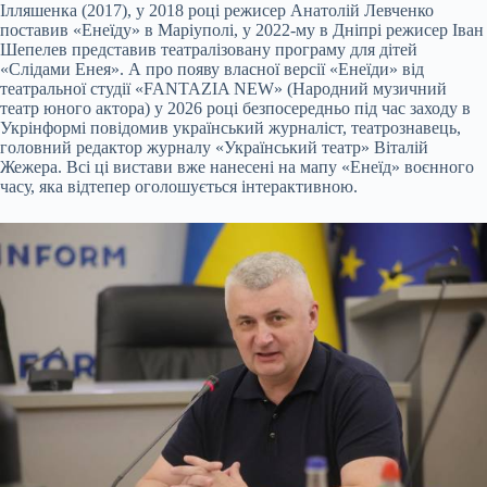
Ілляшенка (2017), у 2018 році режисер Анатолій Левченко
поставив «Енеїду» в Маріуполі, у 2022-му в Дніпрі режисер Іван
Шепелев представив театралізовану програму для дітей
«Слідами Енея». А про появу власної версії «Енеїди» від
театральної студії «FANTAZIA NEW» (Народний музичний
театр юного актора) у 2026 році безпосередньо під час заходу в
Укрінформі повідомив український журналіст, театрознавець,
головний редактор журналу «Український театр» Віталій
Жежера. Всі ці вистави вже нанесені на мапу «Енеїд» воєнного
часу, яка відтепер оголошується інтерактивною.