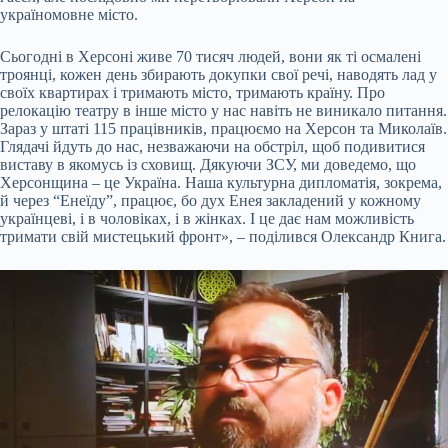
україномовне місто.
Сьогодні в Херсоні живе 70 тисяч людей, вони як ті осмалені
троянці, кожен день збирають докупки свої речі, наводять лад у
своїх квартирах і тримають місто, тримають країну. Про
релокацію театру в інше місто у нас навіть не виникало питання.
Зараз у штаті 115 працівників, працюємо на Херсон та Миколаїв.
Глядачі йдуть до нас, незважаючи на обстріл, щоб подивитися
виставу в якомусь із сховищ. Дякуючи ЗСУ, ми доведемо, що
Херсонщина – це Україна. Наша культурна дипломатія, зокрема,
й через “Енеїду”, працює, бо дух Енея закладений у кожному
українцеві, і в чоловіках, і в жінках. І це дає нам можливість
тримати свій мистецький фронт», – поділився Олександр Книга.