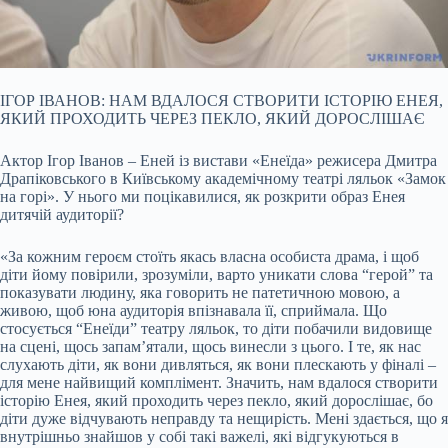
ІГОР ІВАНОВ: НАМ ВДАЛОСЯ СТВОРИТИ ІСТОРІЮ ЕНЕЯ,
ЯКИЙ ПРОХОДИТЬ ЧЕРЕЗ ПЕКЛО, ЯКИЙ ДОРОСЛІШАЄ
Актор Ігор Іванов – Еней із вистави «Енеїда» режисера Дмитра
Драпіковського в Київському академічному театрі ляльок «Замок
на горі». У нього ми поцікавилися, як розкрити образ Енея
дитячій аудиторії?
«За кожним героєм стоїть якась власна особиста драма, і щоб
діти йому повірили, зрозуміли, варто уникати слова “герой” та
показувати людину, яка говорить не патетичною мовою, а
живою, щоб юна аудиторія впізнавала її, сприймала. Що
стосується “Енеїди” театру ляльок, то діти побачили видовище
на сцені, щось запам’ятали, щось винесли з цього. І те, як нас
слухають діти, як вони дивляться, як вони плескають у фіналі –
для мене найвищий комплімент. Значить, нам вдалося створити
історію Енея, який проходить через пекло, який дорослішає, бо
діти дуже відчувають неправду та нещирість. Мені здається, що я
внутрішньо знайшов у собі такі важелі, які відгукуються в