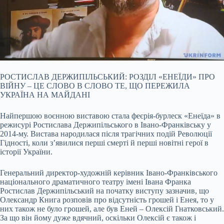
РОСТИСЛАВ ДЕРЖИПІЛЬСЬКИЙ: РОЗДІЛ «ЕНЕЇДИ» ПРО
ВІЙНУ – ЦЕ СЛОВО В СЛОВО ТЕ, ЩО ПЕРЕЖИЛА
УКРАЇНА НА МАЙДАНІ
Найпершою воєнною виставою стала феєрія-бурлеск «Енеїда» в
режисурі Ростислава Держипільського в Івано-Франківську у
2014-му. Вистава народилася після трагічних подій Революції
Гідності, коли з’явилися перші смерті й перші новітні герої в
історії України.
Генеральний директор-художній керівник Івано-Франківського
національного драматичного театру імені Івана Франка
Ростислав Держипільський на початку виступу зазначив, що
Олександр Книга розповів про відсутність грошей і Енея, то у
них також не було грошей, але був Еней – Олексій Гнатковський.
За що він йому дуже вдячний, оскільки Олексій є також і