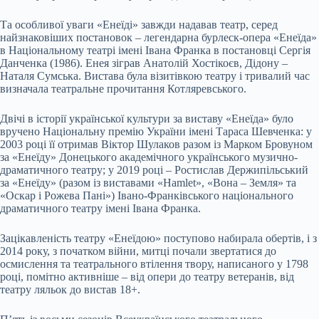
Та особливої уваги «Енеїді» завжди надавав театр, серед
найзнаковіших постановок – легендарна бурлеск-опера «Енеїда»
в Національному театрі імені Івана Франка в постановці Сергія
Данченка (1986). Енея зіграв Анатолій Хостікоєв, Дідону –
Наталя Сумська. Вистава була візитівкою театру і тривалий час
визначала театральне прочитання Котляревського.
Двічі в історії української культури за виставу «Енеїда» було
вручено Національну премію України імені Тараса Шевченка: у
2003 році її отримав Віктор Шулаков разом із Марком Бровуном
за «Енеїду» Донецького академічного українського музично-
драматичного театру; у 2019 році – Ростислав Держипільський
за «Енеїду» (разом із виставами «Hamlet», «Вона – Земля» та
«Оскар і Рожева Пані») Івано-Франківського національного
драматичного театру імені Івана Франка.
Зацікавленість театру «Енеїдою» поступово набирала обертів, і з
2014 року, з початком війни, митці почали звертатися до
осмислення та театрального втілення твору, написаного у 1798
році, помітно активніше – від опери до театру ветеранів, від
театру ляльок до вистав 18+.