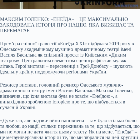
МАКСИМ ГОЛЕНКО: «ЕНЕЇДА» – ЦЕ МАКСИМАЛЬНО
ЗАКОДОВАНА ІСТОРІЯ ПРО НАЦІЮ, ЯКА ВИЖИВАЄ ТА
ПЕРЕМАГАЄ
Прем’єра епічної травестії «Енеїда ХХІ» відбулася 2019 року в
Одеському академічному музично-драматичному театрі імені
Василя Василька як спільний проєкт із Київським «Диким
театром». Центральним елементом сценографії став муляж
літака. Герої вистави – переселенці з Трої-Донбасу – шукають
ідеальну країну, подорожуючи регіонами України.
Режисер вистави, головний режисер Одеського музично-
драматичного театру імені Василя Василька Максим Голенко,
відзначив, що їхня вистава була не зовсім «Енеїдою», а
винахідливо зробленою історією про те, що відбувається в
сучасній Україні.
«Дуже зла, але надзвичайно наповнена – там було стільки болю
та любові до нації, стільки переживань за те, що відбувається, що
ми не могли не дати життя цьому тексту. Як на мене, “Енеїда” –
це мегауніверсальна історія і те, що ми зібралися на цей круглий