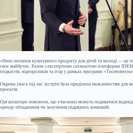
«Нині питання культурного продукту для дітей та молоді — це пит
своє майбутнє. Разом з експертною спільнотою платформи IDEM м
подкастів, відеороликів та ігор у рамках програми «Тисячовесн
Окрема увага під час зустрічі була приділена можливостям для мо
проєктів.
Організатори пояснили, що учасники можуть подаватися індивіду
оренду обладнання чи залучення підрядних компаній.