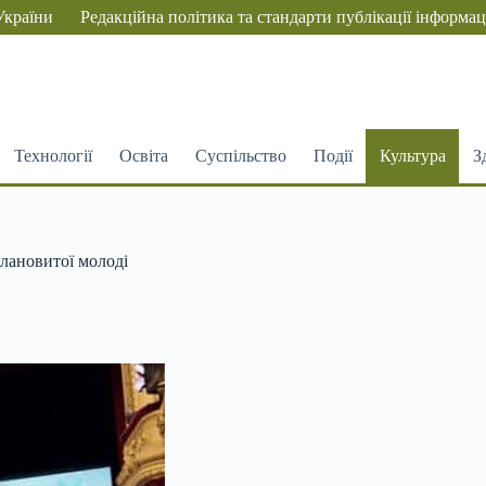
України
Редакційна політика та стандарти публікації інформац
Технології
Освіта
Суспільство
Події
Культура
З
алановитої молоді