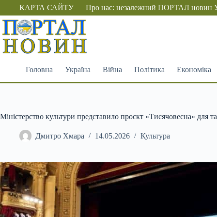
Перейти
КАРТА САЙТУ
Про нас: незалежний ПОРТАЛ новин 
до
вмісту
Головна
Україна
Війна
Політика
Економіка
Міністерство культури представило проєкт «Тисячовесна» для т
Дмитро Хмара
14.05.2026
Культура