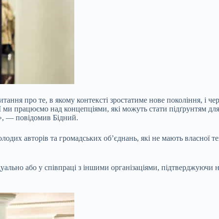
ання про те, в якому контексті зростатиме нове покоління, і чере
и працюємо над концепціями, які можуть стати підґрунтям для но
а», — повідомив Бідний.
лодих авторів та громадських об’єднань, які не мають власної те
ально або у співпраці з іншими організаціями, підтверджуючи на