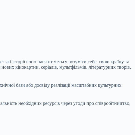
з які історії воно навчатиметься розуміти себе, свою країну та
вих кінокартин, серіалів, мультфільмів, літературних творів,
хнічної бази або досвіду реалізації масштабних культурних
явність необхідних ресурсів через угоди про співробітництво,