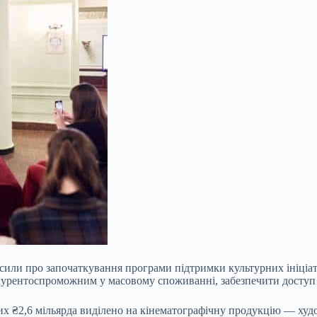
осили про започаткування програми підтримки культурних ініціа
курентоспроможним у масовому споживанні, забезпечити доступ д
их ₴2,6 мільярда виділено на кінематографічну продукцію — худо