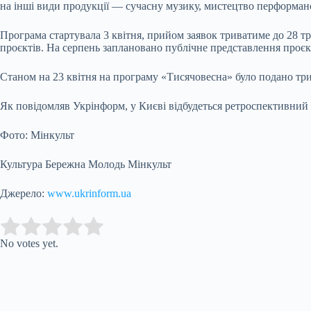
на інші види продукції — сучасну музику, мистецтво перформансу
Програма стартувала 3 квітня, прийом заявок триватиме до 28 тр
проєктів. На серпень заплановано публічне представлення проєкт
Станом на 23 квітня на програму «Тисячовесна» було подано три
Як повідомляв Укрінформ, у Києві відбудеться ретроспективний 
Фото: Мінкульт
Культура Бережна Молодь Мінкульт
Джерело:
www.ukrinform.ua
Submit Rating
Rate this item:
No votes yet.