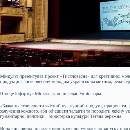
Мінкульт презентував проєкт «Тисячовесна» для креативної мол
продукції «Тисячовесна» молодим українським митцям, режисер
Про це інформує Мінкультури, передає Укрінформ.
«Бажання створювати якісний культурний продукт, працювати, р
залучення кожного, аби об’єднати таланти та породити якісну укр
гуманітарної політики – міністерка культури Тетяна Бережна.
Вона висловила подяку команді, яка долучилася до запуску прогр