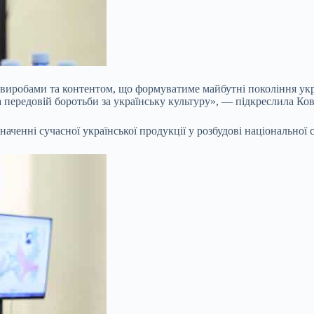
иробами та контентом, що формуватиме майбутні покоління укра
а передовій боротьби за українську культуру», — підкреслила Ков
аченні сучасної української продукції у розбудові національної 