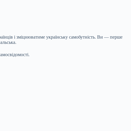
їнців і зміцнюватиме українську самобутність. Ви — перше
альська.
самосвідомості.