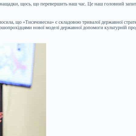
 нащадки, щось, що перевершить наш час. Це наш головний запит 
сила, що «Тисячовесна» є складовою тривалої державної стратег
ершопрохідцями нової моделі державної допомоги культурній про