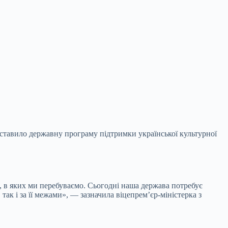
дставило державну програму підтримки української культурної
, в яких ми перебуваємо. Сьогодні наша держава
потребує
так і за її межами», — зазначила віцепрем’єр-міністерка з