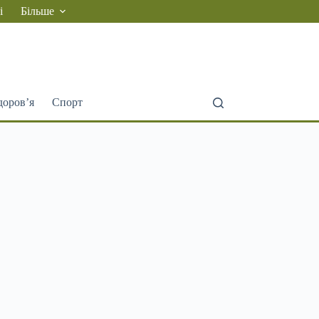
і
Більше
доров’я
Спорт