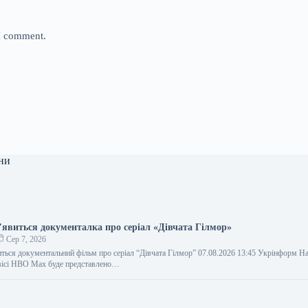
 I comment.
ни
явиться документалка про серіал «Дівчата Гілмор»
Сер 7, 2026
ься документальний фільм про серіал “Дівчата Гілмор” 07.08.2026 13:45 Укрінформ Н
рвісі HBO Max буде представлено…