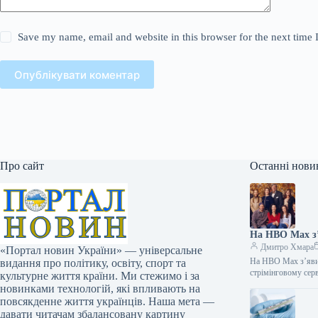
Save my name, email and website in this browser for the next time
Опублікувати коментар
Про сайт
Останні нови
На HBO Max з’
Дмитро Хмара
«Портал новин України» — універсальне
На HBO Max з’явит
видання про політику, освіту, спорт та
стрімінговому се
культурне життя країни. Ми стежимо і за
новинками технологій, які впливають на
повсякденне життя українців. Наша мета —
давати читачам збалансовану картину