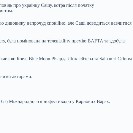
оповідь про українку Сашу, котра після початку
истом.
цю дивовижу напрочуд спокійно, але Саші доводиться навчитися
ers, була номінована на телевізійну премію BAFTA та здобула
ікаелою Коел, Blue Moon Річарда Лінклейтера та Saipan зі Стівом
товими акторами.
0-го Міжнародного кінофестивалю у Карлових Варах.