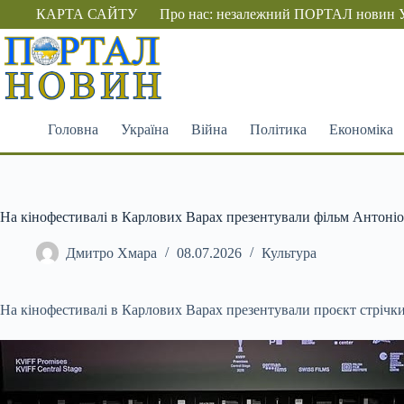
Перейти
КАРТА САЙТУ
Про нас: незалежний ПОРТАЛ новин 
до
вмісту
Головна
Україна
Війна
Політика
Економіка
На кінофестивалі в Карлових Варах презентували фільм Антоніо 
Дмитро Хмара
08.07.2026
Культура
На кінофестивалі в Карлових Варах презентували проєкт стрічки