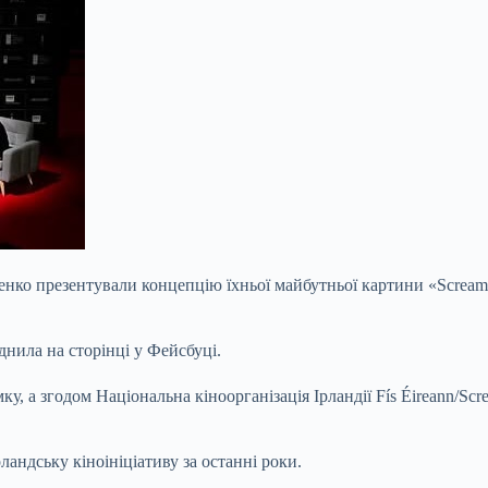
нко презентували концепцію їхньої майбутньої картини «Screami
нила на сторінці у Фейсбуці.
мку, а згодом
Національна кіноорганізація Ірландії Fís Éireann/Sc
андську кіноініціативу за останні роки.