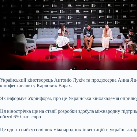
Український кінотворець Антоніо Лукіч та продюсерка Анна Яце
кінофестивалю у Карлових Варах.
Як інформує Укрінформ, про це Українська кіноакадемія оприлюд
Ця кінострічка ще на стадії розробки здобула міжнародну підтри
обсязі 650 тис. євро.
Це одна з найсуттєвіших міжнародних інвестицій в українсько-ірл