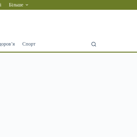
і
Більше
доров’я
Спорт