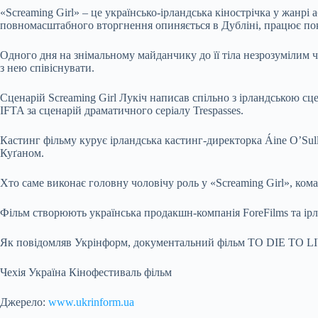
«Screaming Girl» – це українсько-ірландська кінострічка у жанрі 
повномасштабного вторгнення опиняється в Дубліні, працює поко
Одного дня на знімальному майданчику до її тіла незрозумілим
з нею співіснувати.
Сценарій Screaming Girl Лукіч написав спільно з ірландською сц
IFTA за сценарій драматичного серіалу Trespasses.
Кастинг фільму курує ірландська кастинг-директорка Áine O’Sull
Куґаном.
Хто саме виконає головну чоловічу роль у «Screaming Girl», ко
Фільм створюють українська продакшн-компанія ForeFilms та ірла
Як повідомляв Укрінформ, документальний фільм TO DIE TO LIV
Чехія Україна Кінофестиваль фільм
Джерело:
www.ukrinform.ua