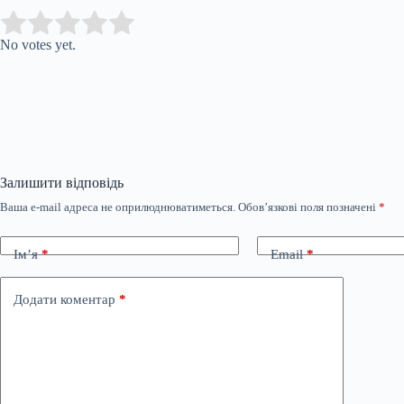
Submit Rating
Rate this item:
No votes yet.
Залишити відповідь
Ваша e-mail адреса не оприлюднюватиметься.
Обов’язкові поля позначені
*
Ім’я
*
Email
*
Додати коментар
*