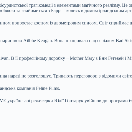
абсурдистської трагікомедії з елементами магічного реалізму. Це 
ївкою та знайомиться з Баррі – колись відомим ірландським арт
 чином приростає костюм із двометровим списом. Світ сприймає 
енаристкою Ailbhe Keogan. Вона працювала над серіалом Bad Sist
ivan. В її професійному доробку – Mother Mary з Енн Гетевей і М
манда наразі не розголошує. Тривають переговори з відомими сві
ндська компанія Feline Films.
E української режисерки Юлії Гонтарук увійшов до програми 6