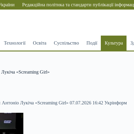
України
Редакційна політика та стандарти публікації інформац
Технології
Освіта
Суспільство
Події
Культура
З
Лукіча «Screaming Girl»
 Антоніо Лукіча «Screaming Girl» 07.07.2026 16:42 Укрінформ