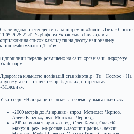
Стали відомі претенденти на кінопремію «Золота Дзиґа» Список
11.05.2026 21:41 Укрінформ Українська кіноакадемія
оприлюднила список кандидатів на десяту національну
кінопремію «Золота Дзиґа».
Відповідний перелік розміщено на сайті організації, інформує
Укрінформ.
Лідером за кількістю номінацій став кінотвір «Ти – Космос». На
другому місці – стрічка «Сірі бджоли», на третьому –
«Малевич».
У категорії «Найкращий фільм» за перемогу змагатимуться:
«2000 метрів до Андріївки» (прод. Мстислав Чернов,
Алекс Бабенко, реж. Мстислав Чернов);
«Війна очима тварин» (прод. Олег Кохан, Олексій
Макухін, реж. Мирослав Слабошпицький, Олексій
Мамедов, Юлія Шашкова, Максим Тузов, Святослав