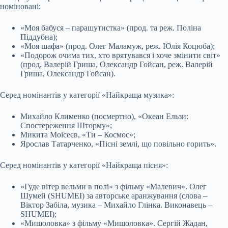
номіновані:
«Моя бабуся – парашутистка» (прод. та реж. Поліна
Піддубна);
«Моя шафа» (прод. Олег Маламуж, реж. Юлія Коцюба);
«Подорож очима тих, хто врятувався і хоче змінити світ»
(прод. Валерій Гриша, Олександр Гойсан, реж. Валерій
Гриша, Олександр Гойсан).
Серед номінантів у категорії «Найкраща музика»:
Михайло Клименко (посмертно), «Океан Ельзи:
Спостереження Шторму»;
Микита Моісеєв, «Ти – Космос»;
Ярослав Татарченко, «Пісні землі, що повільно горить».
Серед номінантів у категорії «Найкраща пісня»:
«Гуде вітер вельми в полі» з фільму «Малевич». Олег
Шумей (SHUMEI) за авторське аранжування (слова –
Віктор Забіла, музика – Михайло Глінка. Виконавець –
SHUMEI);
«Мишоловка» з фільму «Мишоловка». Сергій Жадан,