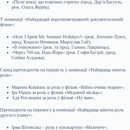
«Пісні землі, що повільно горить» (прод. Дарʼя Бассель,
реж. Ольга Журба).
У номінації «Найкращий короткометражний документальний
фільм»:
«How I Spent My Summer Holidays?» (реж. Антоніо Лукіч,
прод. Кирило Нечмоня, Мирослав Гай);
«В очікуванні» (реж. та прод. Галина Лаврінець);
«Через 769 км, Нью-Йорк» (реж. Софія Бугрій, прод.
Сабіна Асадова).
Серед претендентів на першість у номінації «Найкраща жіноча
роль»:
Марина Кошкіна за роль у фільмі «Війна очима тварин»;
Іра Нірша за роль у фільмі «Медовий місяць»;
Ада Роговцева за роль у фільмі «Ну мам».
Претенденти на перемогу в номінації «Найкраща жіноча роль
другого плану»:
Ірма Вітовська – роль у кінокартині «Малевич»;