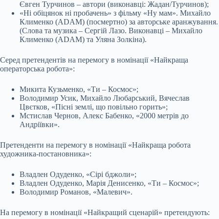
Євген Турчинов – автори (виконавці: Жадан/Турчинов);
«Ні обіцянок ні пробачень» з фільму «Ну мам». Михайло
Клименко (ADAM) (посмертно) за авторське аранжування.
(Слова та музика – Сергій Лазо. Виконавці – Михайло
Клименко (ADAM) та Уляна Золкіна).
Серед претендентів на перемогу в номінації «Найкраща
операторська робота»:
Микита Кузьменко, «Ти – Космос»;
Володимир Усик, Михайло Любарський, Вячеслав
Цвєтков, «Пісні землі, що повільно горить»;
Мстислав Чернов, Алекс Бабенко, «2000 метрів до
Андріївки».
Претенденти на перемогу в номінації «Найкраща робота
художника-постановника»:
Владлен Одуденко, «Сірі бджоли»;
Владлен Одуденко, Марія Денисенко, «Ти – Космос»;
Володимир Романов, «Малевич».
На перемогу в номінації «Найкращий сценарій» претендують: