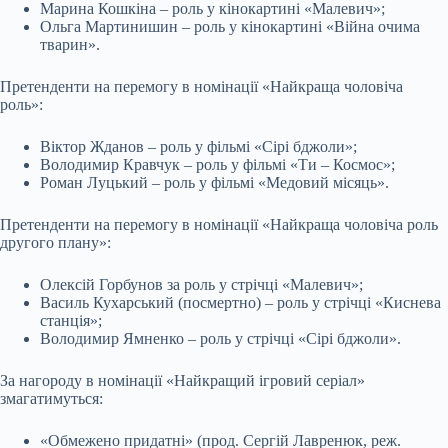
Марина Кошкіна – роль у кінокартині «Малевич»;
Ольга Мартинишин – роль у кінокартині «Війна очима
тварин».
Претенденти на перемогу в номінації «Найкраща чоловіча
роль»:
Віктор Жданов – роль у фільмі «Сірі бджоли»;
Володимир Кравчук – роль у фільмі «Ти – Космос»;
Роман Луцький – роль у фільмі «Медовий місяць».
Претенденти на перемогу в номінації «Найкраща чоловіча роль
другого плану»:
Олексій Горбунов за роль у стрічці «Малевич»;
Василь Кухарський (посмертно) – роль у стрічці «Киснева
станція»;
Володимир Ямненко – роль у стрічці «Сірі бджоли».
За нагороду в номінації «Найкращий ігровий серіал»
змагатимуться:
«Обмежено придатні» (прод. Сергій Лавренюк, реж.