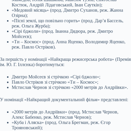
Костюк, Андрій Лідаговський, Іван Сауткін);
«Медовий місяць» (прод. Дмитро Суханов, реж. Жанна
Озірна);
«Пісні землі, що повільно горить» (прод. Дарʼя Бассель,
реж. Ольга Журба);
«Сірі бджоли» (прод. Іванна Дядюра, реж. Дмитро
Мойсеєв);
«Ти – Космос» (прод. Анна Яценко, Володимир Яценко,
реж. Павло Остріков).
За першість у номінації «Найкраща режисерська робота» (Премія
ім. Ю. Г. Іллєнка) боротимуться:
Дмитро Мойсеєв зі стрічкою «Сірі бджоли»;
Павло Остріков зі стрічкою «Ти – Космос»;
Мстислав Чернов зі стрічкою «2000 метрів до Андріївки».
У номінації «Найкращий документальний фільм» представлені:
«2000 метрів до Андріївки» (прод. Мстислав Чернов,
Алекс Бабенко, реж. Мстислав Чернов);
«Куба і Аляска» (прод. Ольга Брегман, реж. Єгор
Трояновський);