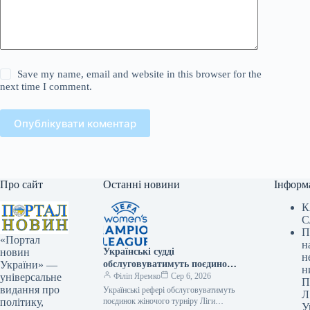
Save my name, email and website in this browser for the
next time I comment.
Опублікувати коментар
Про сайт
Останні новини
Інформ
К
С
П
«Портал
н
Українські судді
новин
н
обслуговуватимуть поєдинок
України» —
н
жіночої Ліги чемпіонів
Філіп Яремко
Сер 6, 2026
універсальне
П
видання про
Українські рефері обслуговуватимуть
Л
поєдинок жіночого турніру Ліги
політику,
У