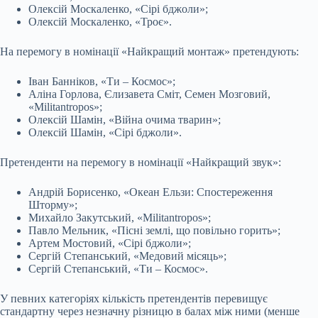
Олексій Москаленко, «Сірі бджоли»;
Олексій Москаленко, «Троє».
На перемогу в номінації «Найкращий монтаж» претендують:
Іван Банніков, «Ти – Космос»;
Аліна Горлова, Єлизавета Сміт, Семен Мозговий,
«Militantropos»;
Олексій Шамін, «Війна очима тварин»;
Олексій Шамін, «Сірі бджоли».
Претенденти на перемогу в номінації «Найкращий звук»:
Андрій Борисенко, «Океан Ельзи: Спостереження
Шторму»;
Михайло Закутський, «Militantropos»;
Павло Мельник, «Пісні землі, що повільно горить»;
Артем Мостовий, «Сірі бджоли»;
Сергій Степанський, «Медовий місяць»;
Сергій Степанський, «Ти – Космос».
У певних категоріях кількість претендентів перевищує
стандартну через незначну різницю в балах між ними (менше