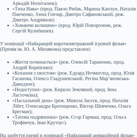
Аркадій Непиталюк);
«Тиха Нава» (прод. Павло Рибак, Марина Каплун, Наталія
Панченко, Анна Гончар, Дмитро Сафановський, реж.
Дмитро Андріянов);
«Ховаючи колишню» (прод. Юрій Поворозник, реж.
Сергій Кулибишев).
У номінації «Найкращий короткометражний ігровий фільм»
(Премія ім. Ю. А. Мінзянова) представлені:
«Життя починається» (реж. Олексій Тараненко, прод.
Андрій Корнієнко);
«Кохання з хвостом» (реж. Едуард Нечмоглод, прод. Юлія
Гасанова, Олексо Гладушевський, Регіна Мар’яновська-
Давидзон);
«Недоступні» (реж. Кирило Земляний, прод. Інна
Ласточкіна);
«Пасхальний день» (реж. Микола Засєєв, прод. Наталія
Лібет, Олександра Братищенко, Віктор Шевченко, Ольга
Брегман);
«Татова подряпинка» (реж. Єгор Гармаш, прод. Ольга
Трофімчук, Іван Крутоус).
На здобуття премії в номінації «Найкращий анімаційний фільм»