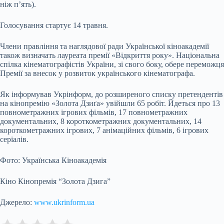
ніж п’ять).
Голосування стартує 14 травня.
Члени правління та наглядової ради Української кіноакадемії
також визначать лауреата премії «Відкриття року». Національна
спілка кінематографістів України, зі свого боку, обере переможця
Премії за внесок у розвиток українського кінематографа.
Як інформував Укрінформ, до розширеного списку претендентів
на кінопремію «Золота Дзиґа» увійшли 65 робіт. Йдеться про 13
повнометражних ігрових фільмів, 17 повнометражних
документальних, 8 короткометражних документальних, 14
короткометражних ігрових, 7 анімаційних фільмів, 6 ігрових
серіалів.
Фото: Українська Кіноакадемія
Кіно Кінопремія “Золота Дзига”
Джерело:
www.ukrinform.ua