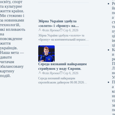
чемпіонів 06.08.2026 17:48 Укрінформ
освіту, спорт
Р
Українські судді будуть залучені до
та культурне
й
обслуговування футбольного матчу
життя країни.
п
другого…
Ми стежимо і
а
за новинками
Збірна України здобула
с
технологій,
«золото» і «бронзу» на
т
які впливають
континентальній першості з
Філіп Яремко
Сер 6, 2026
п
на
хейболу
Збірна України здобула «золото» та
ці
повсякденне
«бронзу» на континентальній першості
і
життя
з хейболу 06.08.2026 22:06 Укрінформ
ц
українців.
У польському місті Кельце завершився
К
чемпіонат…
Наша мета —
и
давати
р
читачам
П
Середа визнаний найкращим
збалансовану
Л
стрибуном у воду Європи.
картину
н
Філіп Яремко
Сер 6, 2026
подій.
У
Середа визнаний найкращим
П
європейським дайвером 06.08.2026
а
23:38 Укрінформ У столиці Франції, де
проходить чемпіонат Європи з водних
к
видів спорту, відбулася…
н
ті
з
п
л