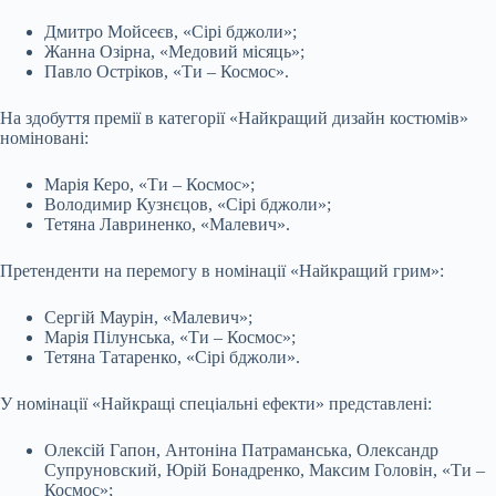
Дмитро Мойсеєв, «Сірі бджоли»;
Жанна Озірна, «Медовий місяць»;
Павло Остріков, «Ти – Космос».
На здобуття премії в категорії «Найкращий дизайн костюмів»
номіновані:
Марія Керо, «Ти – Космос»;
Володимир Кузнєцов, «Сірі бджоли»;
Тетяна Лавриненко, «Малевич».
Претенденти на перемогу в номінації «Найкращий грим»:
Сергій Маурін, «Малевич»;
Марія Пілунська, «Ти – Космос»;
Тетяна Татаренко, «Сірі бджоли».
У номінації «Найкращі спеціальні ефекти» представлені:
Олексій Гапон, Антоніна Патраманська, Олександр
Супруновский, Юрій Бонадренко, Максим Головін, «Ти –
Космос»;