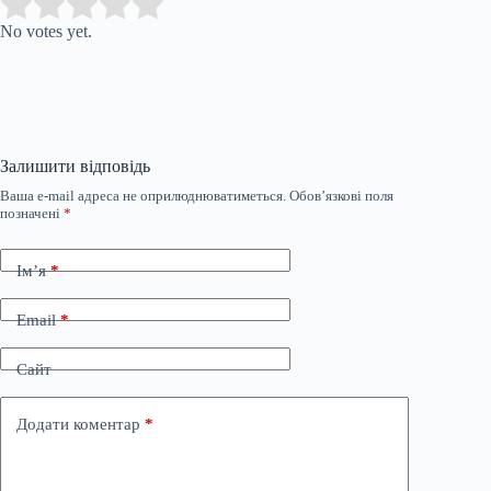
Submit Rating
Rate this item:
No votes yet.
Залишити відповідь
Ваша e-mail адреса не оприлюднюватиметься.
Обов’язкові поля
позначені
*
Ім’я
*
Email
*
Сайт
Додати коментар
*