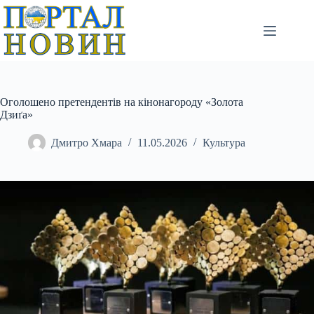
Перейти
до
вмісту
Оголошено претендентів на кінонагороду «Золота
Дзиґа»
Дмитро Хмара
11.05.2026
Культура