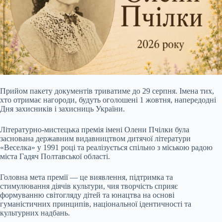
Прийом пакету документів триватиме до 29 серпня. Імена тих,
хто отримає нагороди, будуть оголошені 1 жовтня,
напередодні
Дня захисників і захисниць України.
Літературно-мистецька премія імені Олени Пчілки була
заснована державним видавництвом дитячої літератури
«Веселка» у 1991 році та реалізується спільно з міською радою
міста Гадяч Полтавської області.
Головна мета премії — це виявлення, підтримка та
стимулювання діячів культури, чия творчість сприяє
формуванню світогляду дітей та юнацтва на основі
гуманістичних принципів, національної ідентичності та
культурних надбань.