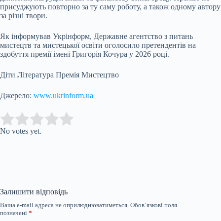
присуджують повторно за ту саму роботу, а також одному автору
за різні твори.
Як інформував Укрінформ, Державне агентство з питань
мистецтв та мистецької освіти оголосило претендентів на
здобуття премії імені Григорія Кочура у 2026 році.
Діти Література Премія Мистецтво
Джерело:
www.ukrinform.ua
Submit Rating
Rate this item:
No votes yet.
Залишити відповідь
Ваша e-mail адреса не оприлюднюватиметься.
Обов’язкові поля
позначені
*