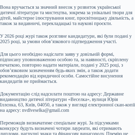
Вона вручається за значний внесок у розвиток української
дитячої літератури та мистецтва, зокрема за унікальні твори для
дітей, майстерне ілюстрування книг, просвітницьку діяльність, а
також за видавничі, перекладацькі та наукові проєкти.
У 2026 році журі також розгляне кандидатури, які були подані у
2025 році, за умови обов’язкового підтвердження участі.
Для цього необхідно надіслати заяву у довільній формі,
підписану уповноваженою особою та, за наявності, скріплену
печаткою, повторно надати матеріали, подані у 2025 році, з
обов’язковим зазначенням будь-яких змін, а також додати
рекомендацію від юридичної особи. Самостійне висунення
кандидатів не приймається.
Документацію слід надсилати поштою на адресу: Державне
видавництво дитячої літератури «Веселка», вулиця Юрія
Іллєнка, 63, Київ, 04050, а також у вигляді електронної скан-копії
на адресу:
nvdlveselka@gmail.com
Переможців визначатиме спеціальне журі. За підсумками
конкурсу будуть визначені чотири лауреати, які отримають
дипломи, нагрудні знаки та фінансову винагороду. Премію не