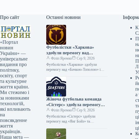
Про сайт
Останні новини
Інформ
К
С
П
«Портал
н
Футболістки «Харкова»
новин
н
здобули перемогу над
України» —
н
«Бачкою-Тополою» і
Філіп Яремко
Сер 9, 2026
універсальне
П
братимуть участь у Кубку
видання про
Футболістки «Харкова» здобули
Л
Європи
перемогу над «Бачкою-Тополою» і
політику,
У
кваліфікувалися до Кубка Європи
освіту, спорт
Р
08.08.2026 17:53 Укрінформ
та культурне
й
Українська жіноча футбольна команда
життя країни.
п
«Харків» здобула…
Ми стежимо і
а
за новинками
Жіноча футбольна команда
с
технологій,
«Сістерс» здобула перемогу
т
які впливають
над «Янг Бойз» і вийшла до
Філіп Яремко
Сер 9, 2026
п
на
Європейського кубка.
Футболістки «Сістерс» здобули
ці
повсякденне
перемогу над «Янг Бойз» та
і
життя
завоювали путівку до Кубка Європи
ц
українців.
08.08.2026 18:17 Укрінформ
К
Віцечемпіонки України з футболу,…
Наша мета —