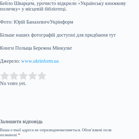
Бейло Шварцем, урочисто відкрили «Українську книжкову
поличку» у місцевій бібліотеці.
Фото: Юрій Банахевич/Укрінформ
Більше наших фотографій доступні для придбання тут
Книги Польща Бережна Мінкульт
Джерело:
www.ukrinform.ua
Submit Rating
Rate this item:
No votes yet.
Залишити відповідь
Ваша e-mail адреса не оприлюднюватиметься.
Обов’язкові поля
позначені
*