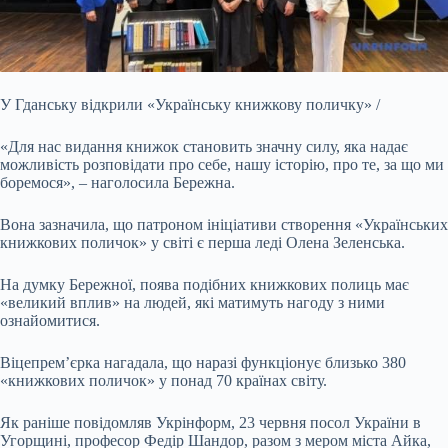
У Гданську відкрили «Українську книжкову
поличку» /
«Для нас видання книжок становить значну силу, яка надає
можливість розповідати про себе, нашу історію, про те, за що ми
боремося», – наголосила Бережна.
Вона зазначила, що патроном ініціативи створення «Українських
книжкових поличок» у світі є перша леді Олена Зеленська.
На думку Бережної, поява подібних книжкових полиць має
«великий вплив» на людей, які матимуть нагоду з ними
ознайомитися.
Віцепрем’єрка нагадала, що наразі функціонує близько 380
«книжкових поличок» у понад 70 країнах світу.
Як раніше повідомляв Укрінформ, 23 червня посол України в
Угорщині, професор Федір Шандор, разом з мером міста Айка,