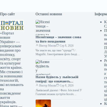
Про сайт
Останні новини
Інформ
К
С
П
«Портал
н
Нісенітниця – значення слова
новин
н
та його походження
України» —
н
Віктор Мисик
Сер 8, 2026
універсальне
П
видання про
Чи знаєте ви, що таке “єрунда”? /
Л
Magnific. Ілюстративне фото Іноді
політику,
У
походження слова є більш
освіту, спорт
Р
захопливим, ніж його значення.
та культурне
й
Адже…
життя країни.
п
Ми стежимо і
а
за новинками
Назви будівель у львівській
с
технологій,
говірці: що означають
т
які впливають
“двірець”, “креденс”,
Віктор Мисик
Сер 8, 2026
п
на
“кнайпа”
Львівський діалект / Фото: lviv.travel У
ці
повсякденне
Галичині можна зустріти безліч
і
життя
цікавих слів. Деякі можуть
ц
українців.
спантеличити навіть досвідченого
К
мандрівника. Тож не…
Наша мета —