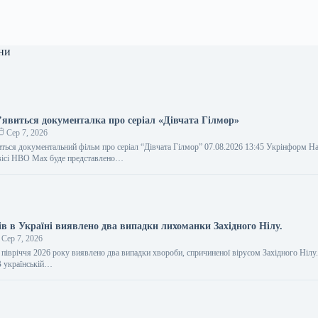
ни
явиться документалка про серіал «Дівчата Гілмор»
Сер 7, 2026
ься документальний фільм про серіал “Дівчата Гілмор” 07.08.2026 13:45 Укрінформ Н
рвісі HBO Max буде представлено…
ів в Україні виявлено два випадки лихоманки Західного Нілу.
Сер 7, 2026
 півріччя 2026 року виявлено два випадки хвороби, спричиненої вірусом Західного Нілу.
В українській…