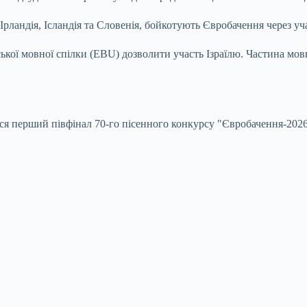
 Ірландія, Ісландія та Словенія, бойкотують Євробачення через уча
ської мовної спілки (EBU) дозволити участь Ізраїлю. Частина мов
вся перший півфінал 70-го пісенного конкурсу "Євробачення-2026