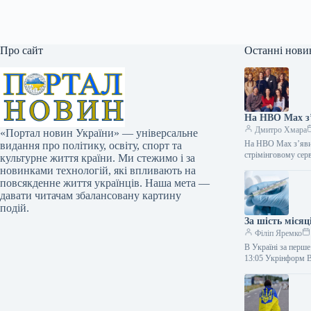
Про сайт
Останні нови
На HBO Max з’
Дмитро Хмара
«Портал новин України» — універсальне
На HBO Max з’явит
видання про політику, освіту, спорт та
стрімінговому се
культурне життя країни. Ми стежимо і за
новинками технологій, які впливають на
повсякденне життя українців. Наша мета —
давати читачам збалансовану картину
подій.
За шість місяц
Філіп Яремко
В Україні за перше
13:05 Укрінформ 