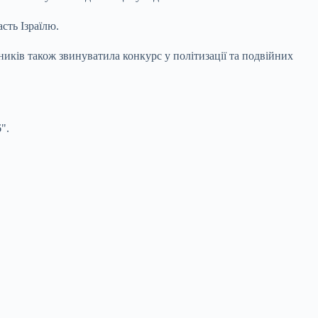
сть Ізраїлю.
ників також звинуватила конкурс у політизації та подвійних
".