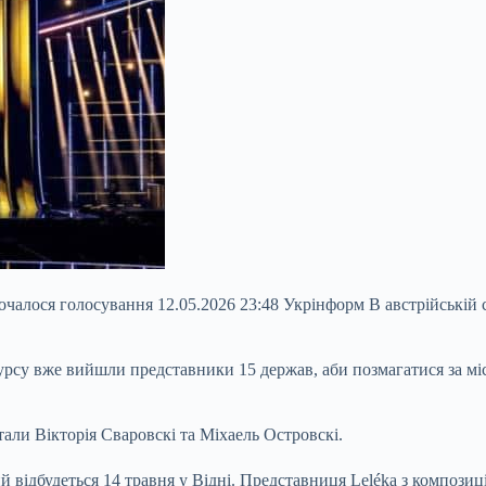
чалося голосування 12.05.2026 23:48 Укрінформ В австрійській 
рсу вже вийшли представники 15 держав, аби позмагатися за місц
тали Вікторія
Сваровскі та Міхаель Островскі.
ий відбудеться 14 травня у Відні. Представниця Leléka з компози