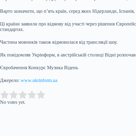
Варто зазначити, що п’ять країн, серед яких Нідерланди, Іспанія,
Ці країни заявили про відмову від участі через рішення Європей
стандартах.
Частина мовників також відмовилася від трансляції шоу.
Як повідомляв Укрінформ, в австрійській столиці Відні розпоча
Євробачення Конкурс Музика Відень
Джерело:
www.ukrinform.ua
Submit Rating
Rate this item:
No votes yet.