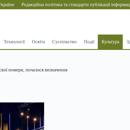
України
Редакційна політика та стандарти публікації інформац
Технології
Освіта
Суспільство
Події
Культура
З
свої номери, почалося визначення