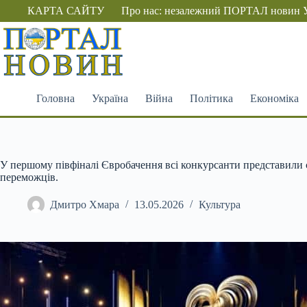
Перейти
КАРТА САЙТУ
Про нас: незалежний ПОРТАЛ новин 
до
вмісту
Головна
Україна
Війна
Політика
Економіка
У першому півфіналі Євробачення всі конкурсанти представили 
переможців.
Дмитро Хмара
13.05.2026
Культура