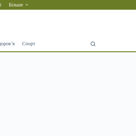
і
Більше
доров’я
Спорт