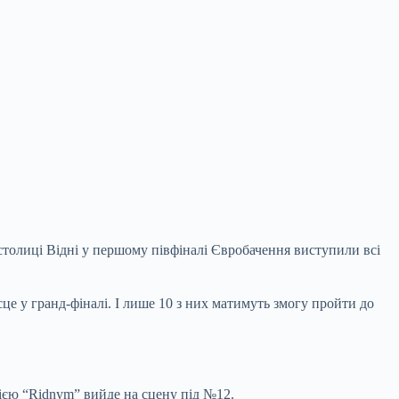
столиці Відні у першому півфіналі Євробачення виступили всі
е у гранд-фіналі. І лише 10 з них матимуть змогу пройти до
цією “Ridnym” вийде на сцену під №12.