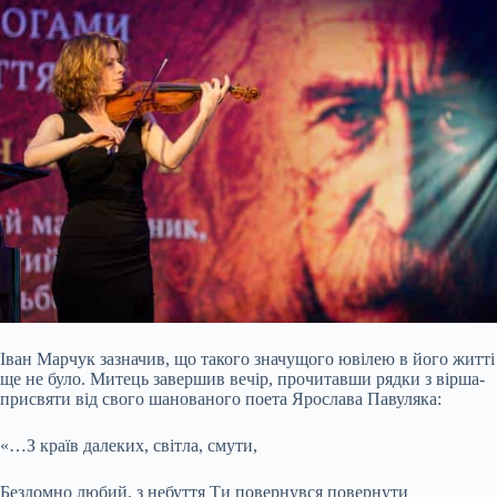
Іван Марчук зазначив, що такого значущого ювілею в його житті
ще не було. Митець завершив вечір, прочитавши рядки з вірша-
присвяти від свого шанованого поета Ярослава Павуляка:
«…З країв далеких, світла, смути,
Бездомно любий, з небуття Ти повернувся повернути