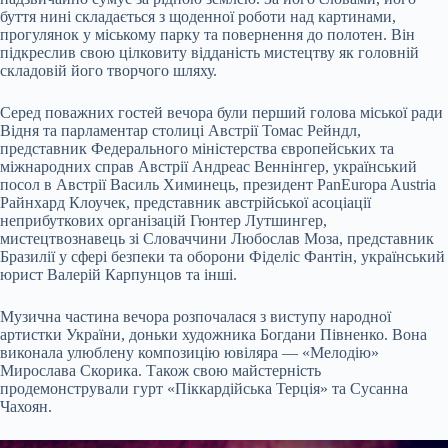
буття нині складається з щоденної роботи над картинами,
прогулянок у міському парку та повернення до полотен. Він
підкреслив свою цілковиту відданість мистецтву як головній
складовій його творчого шляху.
Серед поважних гостей вечора були перший голова міської ради
Відня та парламентар столиці Австрії Томас Рейндл,
представник Федерального міністерства європейських та
міжнародних справ Австрії Андреас Веннінгер, український
посол в Австрії Василь Химинець, президент PanEuropa Austria
Райнхард Клоучек, представник австрійської асоціації
неприбуткових організацій Гюнтер Лутшингер,
мистецтвознавець зі Словаччини Любослав Моза, представник
Бразилії у сфері безпеки та оборони Фіделіс Фантін, український
юрист Валерій Карпунцов та інші.
Музична частина вечора розпочалася з виступу народної
артистки України, доньки художника Богдани Півненко. Вона
виконала улюблену композицію ювіляра — «Мелодію»
Мирослава Скорика. Також свою майстерність
продемонстрували гурт «Піккардійська Терція» та Сусанна
Чахоян.