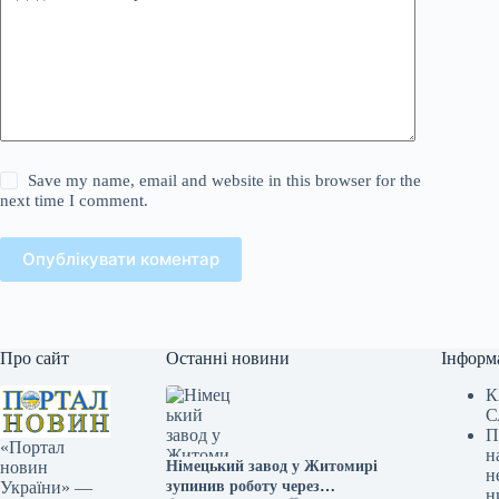
Save my name, email and website in this browser for the
next time I comment.
Опублікувати коментар
Про сайт
Останні новини
Інформ
К
С
П
«Портал
н
Німецький завод у Житомирі
новин
н
зупинив роботу через
України» —
н