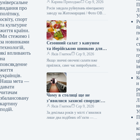
російську атаку, що зачепило
Карина Приходько
Сер 9, 2026
універсальне
П
3500 працівників.
видання про
Росія завдала руйнувань німецькому
Л
заводу на Житомирщині / Фото ОВА
політику,
У
Ворог здійснив нічну масовану атаку
освіту, спорт
Р
на Житомир. Внаслідок обстрілу
та культурне
й
постраждало…
життя країни.
п
Ми стежимо і
а
за новинками
Сезонний салат з кавуном
с
технологій,
та іберійською шинкою для
т
які впливають
цінителів вишуканих смаків
Яків Гнатюк
Сер 9, 2026
п
на
Якщо звичні овочеві салати вже
ці
повсякденне
приїлися, саме час випробувати
і
життя
поєднання, яке здобуло прихильність
ц
українців.
фудблогерів у всьому світі. Солодка
К
диня, вершковий сир…
Наша мета —
и
давати
р
читачам
П
Чому в столиці ще не
збалансовану
Л
з’явилися захисні споруди:
картину
н
відповідь спантеличить
Яків Гнатюк
Сер 9, 2026
подій.
У
За декілька років у місті з’явилися
П
лише два подібних об’єкти —
а
і їх розмістив бізнес. Укриття У Києві
досі практично відсутні мобільні
к
укриття, хоча ще минулого року…
н
ті