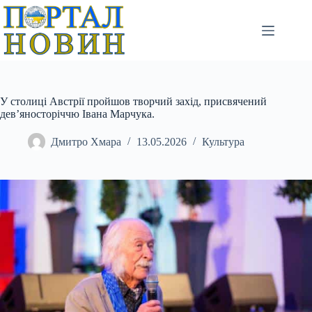
Перейти
до
вмісту
У столиці Австрії пройшов творчий захід, присвячений
дев’яносторіччю Івана Марчука.
Дмитро Хмара
13.05.2026
Культура