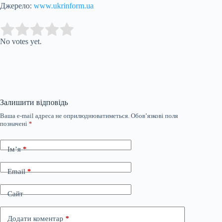
Джерело:
www.ukrinform.ua
Submit Rating
Rate this item:
No votes yet.
Залишити відповідь
Ваша e-mail адреса не оприлюднюватиметься.
Обов’язкові поля
позначені
*
Ім’я
*
Email
*
Сайт
Додати коментар
*