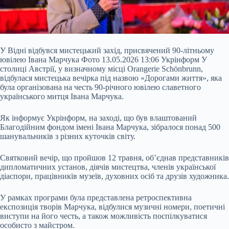
У Відні відбувся мистецький захід, присвячений 90-літньому
ювілею Івана Марчука Фото 13.05.2026 13:06 Укрінформ У
столиці Австрії, у визначному місці Orangerie Schönbrunn,
відбулася мистецька вечірка під назвою «Дорогами життя», яка
була організована на честь 90-річного ювілею славетного
українського митця Івана Марчука.
Як інформує Укрінформ, на заході, що був влаштований
Благодійним фондом імені Івана Марчука, зібралося понад 500
шанувальників з різних куточків світу.
Святковий вечір, що
пройшов 12 травня, об’єднав представників
дипломатичних установ, діячів мистецтва, членів української
діаспори, працівників музеїв, духовних осіб та друзів художника.
У рамках програми була представлена ретроспективна
експозиція творів Марчука, відбулися музичні номери, поетичні
виступи на його честь, а також можливість поспілкуватися
особисто з майстром.