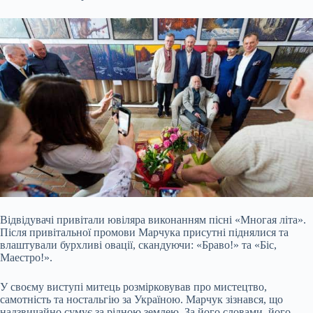
Відвідувачі привітали ювіляра виконанням пісні «Многая літа».
Після привітальної промови Марчука присутні піднялися та
влаштували бурхливі овації, скандуючи: «Браво!» та «Біс,
Маестро!».
У своєму виступі митець розмірковував про мистецтво,
самотність та ностальгію за Україною. Марчук зізнався, що
надзвичайно сумує за рідною землею. За його словами, його