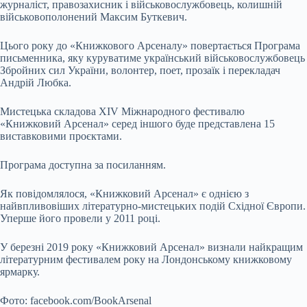
журналіст, правозахисник і військовослужбовець, колишній
військовополонений Максим Буткевич.
Цього року до «Книжкового Арсеналу» повертається Програма
письменника, яку куруватиме український військовослужбовець
Збройних сил України, волонтер, поет, прозаїк і перекладач
Андрій Любка.
Мистецька складова ХІV Міжнародного фестивалю
«Книжковий Арсенал» серед іншого буде представлена 15
виставковими проєктами.
Програма доступна за посиланням.
Як повідомлялося, «Книжковий Арсенал» є однією з
найвпливовіших літературно-мистецьких подій Східної Європи.
Уперше його провели у 2011 році.
У березні 2019 року «Книжковий Арсенал» визнали найкращим
літературним фестивалем року на Лондонському книжковому
ярмарку.
Фото: facebook.com/BookArsenal