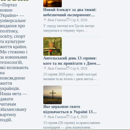
«Портал
Новий блекаут за два тижні:
новин
небезпечний експеримент
України» —
влади залишив усю Грузію
Яків Гнатюк
Сер 6, 2026
універсальне
без електрики
видання про
У середу ввечері вся Грузія вкотре
занурилася в темряву через
політику,
масштабну несправність, що стала вже
освіту, спорт
третім повним припиненням
та культурне
електропостачання в країні за останні
життя країни.
два тижні.…
Ми стежимо і
за новинками
Ангельський день 13 серпня:
технологій,
кого та як привітати з Днем
які впливають
ангела
Яків Гнатюк
Сер 6, 2026
на
13 серпня 2026 року – який сьогодні
повсякденне
іменини та як вітати з днем ангела –
життя
читайте в статті ТСН.ua. Який…
українців.
Наша мета —
давати
читачам
Яке церковне свято
збалансовану
відзначається в Україні 13
картину
серпня
Яків Гнатюк
Сер 6, 2026
подій.
13 серпня (26 серпня) за православним
календарем — день вшанування