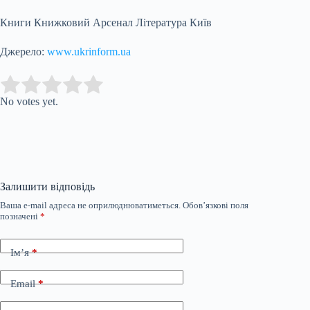
Книги Книжковий Арсенал Література Київ
Джерело:
www.ukrinform.ua
Submit Rating
Rate this item:
No votes yet.
Залишити відповідь
Ваша e-mail адреса не оприлюднюватиметься.
Обов’язкові поля
позначені
*
Ім’я
*
Email
*