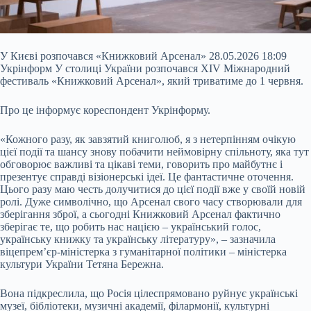
У Києві розпочався «Книжковий Арсенал» 28.05.2026 18:09
Укрінформ У столиці України розпочався ХІV Міжнародний
фестиваль «Книжковий Арсенал», який триватиме до 1 червня.
Про це інформує кореспондент Укрінформу.
«Кожного разу, як завзятий книголюб, я з нетерпінням очікую
цієї події та шансу знову побачити неймовірну спільноту, яка тут
обговорює важливі та цікаві теми, говорить про майбутнє і
презентує справді візіонерські ідеї. Це фантастичне оточення.
Цього разу маю честь долучитися до цієї
події вже у своїй новій
ролі. Дуже символічно, що Арсенал свого часу створювали для
зберігання зброї, а сьогодні Книжковий Арсенал фактично
зберігає те, що робить нас нацією – український голос,
українську книжку та українську літературу», – зазначила
віцепрем’єр-міністерка з гуманітарної політики – міністерка
культури України Тетяна Бережна.
Вона підкреслила, що Росія цілеспрямовано руйнує українські
музеї, бібліотеки, музичні академії, філармонії, культурні