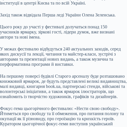
інституції в центрі Києва та по всій Україні.
Захід також відвідала Перша леді України Олена Зеленська.
Цього року до участі у фестивалі долучаться понад 150
учасників ярмарку, зіркові гості, лідери думок, вже визнані
автори та нові імена.
У межах фестивалю відбудуться 240 актуальних заходів, серед
яких дискусії та лекції, читання та майстер-класи, зустрічі з
авторами та презентації нових видань, а також музична та
перформативна програми й виставки.
На першому поверсі будівлі Старого арсеналу буде розташовано
книжковий ярмарок, де будуть представлені великі видавництва,
малі видавці, книгарня book.ua, партнерські стенди, військові та
волонтерські ініціативи, а також ярмарок ілюстраторів, що
ознайомить із творчістю художників, графіків та дизайнерів.
Фокус-тема цьогорічного фестивалю: «Нести свою свободу».
Йтиметься про свободу та її обмеження, про питання полону та
окупації як її різновиду, про героїзацію та крихкість героїв.
Куратором цьогорічної фокус-теми виступив український