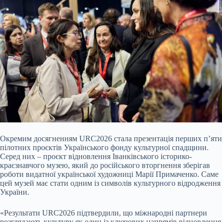
Окремим досягненням URC2026 стала презентація перших п’яти
пілотних проєктів Українського фонду культурної спадщини.
Серед них – проєкт відновлення Іванківського історико-
краєзнавчого музею, який до російського вторгнення зберігав
роботи видатної української художниці Марії Примаченко. Саме
цей музей має стати одним із символів культурного відродження
України.
«Результати URC2026 підтвердили, що міжнародні партнери
розглядають культуру як один із ключових напрямів відновлення