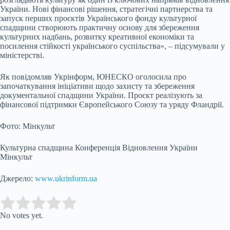
України. Нові фінансові рішення, стратегічні партнерства та
запуск перших проєктів Українського фонду культурної
спадщини створюють практичну основу для збереження
культурних надбань, розвитку креативної економіки та
посилення стійкості українського суспільства», – підсумували у
міністерстві.
Як повідомляв Укрінформ, ЮНЕСКО оголосила про
започаткування ініціативи щодо захисту та збереження
документальної спадщини України. Проєкт реалізують за
фінансової підтримки Європейського Союзу та уряду Фландрії.
Фото: Мінкульт
Культурна спадщина Конференція Відновлення України
Мінкульт
Джерело:
www.ukrinform.ua
Submit Rating
Rate this item:
No votes yet.