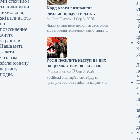
Ми стежимо і
а
за новинками
Кардіологи визначили
с
технологій,
ідеальні продукти для
т
які впливають
серцево-судинного здоров’я на
Яків Гнатюк
Сер 8, 2026
п
на
сніданок.
Якщо ви прагнете захистити своє серце
ці
повсякденне
від загрозливих хвороб, варто уникати
і
життя
простих вуглеводів та наповнити свій
ц
українців.
ранковий раціон належними
К
цільнозерновими пластівцями
Наша мета —
и
з корисними…
давати
р
читачам
П
Росія посилить наступ на цих
збалансовану
Л
напрямках восени, за словами
картину
н
Жоріна
Яків Гнатюк
Сер 8, 2026
подій.
У
Російські окупаційні сили будуть
П
прагнути досягти успіху на напрямках
а
Костянтинівки та Слов’янсько-
Краматорської агломерації “за будь-
к
яку ціну”. Війна Росії проти України /
н
©…
ті
з
п
л
д
У
в