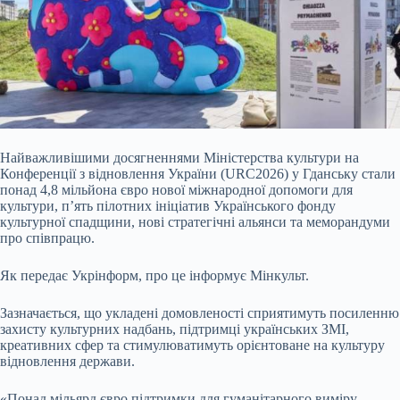
Найважливішими досягненнями Міністерства культури на
Конференції з відновлення України (URC2026) у Гданську стали
понад 4,8 мільйона євро нової міжнародної допомоги для
культури, п’ять пілотних ініціатив Українського фонду
культурної спадщини, нові стратегічні альянси та меморандуми
про співпрацю.
Як передає Укрінформ, про це інформує Мінкульт.
Зазначається, що укладені
домовленості сприятимуть посиленню
захисту культурних надбань, підтримці українських ЗМІ,
креативних сфер та стимулюватимуть орієнтоване на культуру
відновлення держави.
«Понад мільярд євро підтримки для гуманітарного виміру