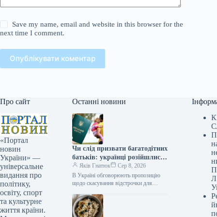
Save my name, email and website in this browser for the
next time I comment.
Опублікувати коментар
Про сайт
Останні новини
Інформ
К
С
П
«Портал
н
Чи слід призвати багатодітних
новин
н
батьків: українці розійшлися
України» —
н
у своїх дискусіях
Яків Гнатюк
Сер 8, 2026
універсальне
П
видання про
В Україні обговорюють пропозицію
Л
щодо скасування відстрочки для
політику,
У
батьків, які мають багато дітей. Як
освіту, спорт
Р
відреагували на це відомі українці,
та культурне
й
військовослужбовці…
життя країни.
п