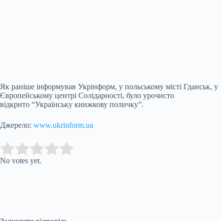
Як раніше інформував Укрінформ, у польському місті Гданськ, у
Європейському центрі Солідарності, було урочисто
відкрито “Українську книжкову поличку”.
Джерело:
www.ukrinform.ua
Submit Rating
Rate this item:
No votes yet.