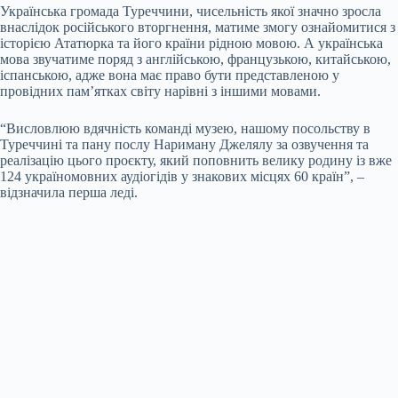
Українська громада Туреччини, чисельність якої значно зросла
внаслідок російського вторгнення, матиме змогу ознайомитися з
історією Ататюрка та його країни рідною мовою. А українська
мова звучатиме поряд з англійською, французькою, китайською,
іспанською, адже вона має право бути представленою у
провідних пам’ятках світу нарівні з іншими мовами.
“Висловлюю вдячність команді музею, нашому посольству в
Туреччині та пану послу Нариману Джелялу за озвучення та
реалізацію цього проєкту, який поповнить велику родину із вже
124 україномовних аудіогідів у знакових місцях 60 країн”, –
відзначила перша леді.