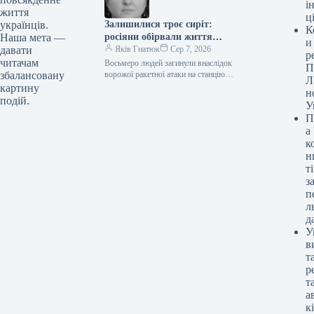
і
життя
ц
Залишилися троє сиріт:
українців.
К
росіяни обірвали життя
Наша мета —
и
залізничниці під Києвом
Яків Гнатюк
Сер 7, 2026
давати
р
читачам
Восьмеро людей загинули внаслідок
П
ворожої ракетної атаки на станцію
збалансовану
Л
«Квітнева» у Броварському районі,
картину
н
серед них — Світлана Башловка,
подій.
У
працівниця «Укрзалізниці»,…
П
а
к
н
ті
з
п
л
д
У
в
т
р
т
а
к