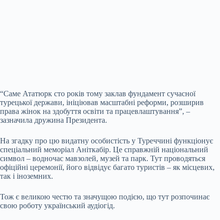
“Саме Ататюрк сто років тому заклав фундамент сучасної
турецької держави, ініціював масштабні
реформи, розширив
права жінок на здобуття освіти та працевлаштування”, –
зазначила дружина Президента.
На згадку про цю видатну особистість у Туреччині функціонує
спеціальний меморіал Аніткабір. Це справжній національний
символ – водночас мавзолей, музей та парк. Тут проводяться
офіційні церемонії, його відвідує багато туристів – як місцевих,
так і іноземних.
Тож є великою честю та значущою подією, що тут розпочинає
свою роботу український аудіогід.