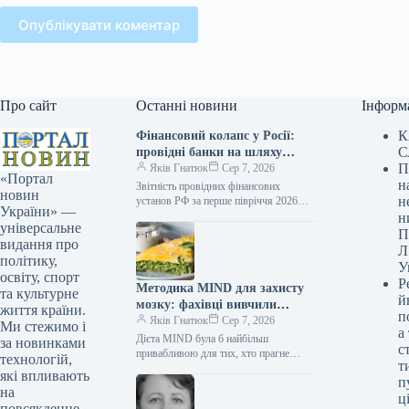
Опублікувати коментар
Про сайт
Останні новини
Інформ
К
Фінансовий колапс у Росії:
С
провідні банки на шляху
П
до банкрутства
Яків Гнатюк
Сер 7, 2026
«Портал
н
Звітність провідних фінансових
новин
н
установ РФ за перше півріччя 2026
України» —
року свідчить про стрімке накопичення
н
універсальне
проблемних позик та зниження
П
видання про
прибутковості. Найбільші…
Л
політику,
У
освіту, спорт
Р
Методика MIND для захисту
та культурне
й
мозку: фахівці вивчили
життя країни.
п
вплив на небезпеку
Яків Гнатюк
Сер 7, 2026
Ми стежимо і
а
недоумства
Дієта MIND була б найбільш
за новинками
с
привабливою для тих, хто прагне
технологій,
т
зберегти здоров’я мозку з віком.
які впливають
п
Пиріг зі шпинатом / © Credits Дієта
на
MIND…
ці
повсякденне