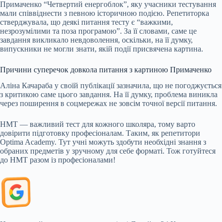
Примаченко “Четвертий енергоблок”, яку учасники тестування
мали співвіднести з певною історичною подією. Репетиторка
стверджувала, що деякі питання тесту є “важкими,
незрозумілими та поза програмою”. За її словами, саме це
завдання викликало невдоволення, оскільки, на її думку,
випускники не могли знати, якій події присвячена картина.
Причини суперечок довкола питання з картиною Примаченко
Аліна Качараба у своїй публікації зазначила, що не погоджується
з критикою саме цього завдання. На її думку, проблема виникла
через поширення в соцмережах не зовсім точної версії питання.
НМТ — важливий тест для кожного школяра, тому варто
довірити підготовку професіоналам. Таким, як репетитори
Optima Academy. Тут учні можуть здобути необхідні знання з
обраних предметів у зручному для себе форматі. Тож готуйтеся
до НМТ разом із професіоналами!