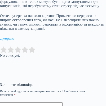
формулювання в тестах можуть бути надто заплутаними для
випускників, які перебувають у стані стресу під час екзамену.
Отже, суперечка навколо картини Примаченко переросла в
ширше обговорення того, чи має НМТ перевіряти виключно
знання, чи також уміння працювати з інформацією та знаходити
підказки в самому завданні.
Джерело
Submit Rating
Rate this item:
No votes yet.
Залишити відповідь
Ваша e-mail адреса не оприлюднюватиметься.
Обов’язкові поля
позначені
*