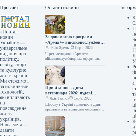
Про сайт
Останні новини
Інформ
К
С
П
«Портал
н
За допомогою програми
новин
н
«Армія+» військовослужбовці
України» —
н
вже оформили приблизно 3
Філіп Яремко
Сер 9, 2026
універсальне
П
мільйони рапортів.
видання про
Через застосунок «Армія+»
Л
військовослужбовці вже оформили
політику,
У
приблизно 3 мільйони рапортів
освіту, спорт
Р
09.08.2026 04:07 Укрінформ За два
та культурне
й
роки функціонування «Армія+»
життя країни.
п
військовослужбовці направили…
Ми стежимо і
а
за новинками
Привітання з Днем
с
технологій,
ветеринара 2026: чудові
т
які впливають
побажання прозою, віршами
Яків Гнатюк
Сер 9, 2026
п
на
та власними словами
Щороку в Україні відзначають День
ці
повсякденне
працівників ветеринарної медицини —
і
життя
професійне свято людей, котрі
ц
українців.
щоденно опікуються здоров’ям
К
домашніх улюбленців, худоби та навіть
Наша мета —
и
диких тварин.…
давати
р
читачам