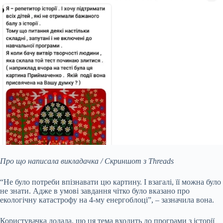
Про що написала викладачка / Скриншот з Threads
“Не було потреби впізнавати цю картину. І взагалі, її можна було
не знати. Адже в умові завдання чітко було вказано про
екологічну катастрофу на 4-му енергоблоці”, – зазначила вона.
Користувачка додала, що ця тема входить до програми з історії