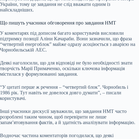
України, тому це завдання не слід вважати одним із
найскладніших.
Що пишуть учасники обговорення про завдання НМТ
У коментарях під дописом багато користувачів висловили
підтримку позиції Аліни Качараби. Вони зазначили, що фраза
“четвертий енергоблок” майже одразу асоціюється з аварією на
Чорнобильській АЕС.
Деякі наголосили, що для відповіді не було необхідності знати
творчість Марії Примаченко, оскільки ключова інформація
містилася у формулюванні завдання.
“У цитаті перше ж речення – “четвертий блок”. Чорнобиль і
1986 рік. Тут навіть не довелося довго думати”, – писали
користувачі.
Інші учасники дискусії зауважили, що завдання НМТ часто
розроблені таким чином, щоб перевірити не лише
запам’ятовування фактів, а й здатність аналізувати інформацію.
Водночас частина коментаторів погодилася, що деякі