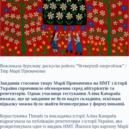
Викликала бурхливу дискусію робота “Четвертий енергоблок” /
Твір Марії Примаченко
Завдання стосовно твору Марії Примаченко на НМТ з історії
України спричинило
обговорення серед абітурієнтів та
репетиторів. Однак учасниця тестування Аліна Качараба
вважає, що це завдання не було надто складним, оскільки
підказку можна було знайти безпосередньо у формулюванні.
Користувачка Threads та викладачка історії Аліна Качараба
відреагувала на публікацію репетиторки з історії України, яка
розкритикувала одне із завдань НМТ. Йшлося про картину Марії