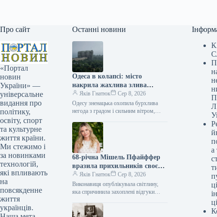
Про сайт
Останні новини
Інформ
К
С
П
«Портал
н
Одеса в колапсі: місто
новин
н
накрила жахлива злива
України» —
н
з градом і сильним вітром
Яків Гнатюк
Сер 8, 2026
універсальне
П
(відео)
видання про
Одесу зненацька охопила бурхлива
Л
негода з градом і сильним вітром,
політику,
У
що обернула вулиці на водні артерії
освіту, спорт
Р
та почала руйнувати прибережну
та культурне
й
інфраструктуру. Одесу накрила сильна
життя країни.
п
злива…
Ми стежимо і
а
за новинками
68-річна Мішель Пфайффер
с
технологій,
вразила прихильників своєю
т
які впливають
юною зовнішністю
Яків Гнатюк
Сер 8, 2026
п
на
Виконавиця опублікувала світлину,
ці
повсякденне
яка спричинила захоплені відгуки
і
життя
її аудиторії. Мішель Пфайффер / ©
ц
українців.
Associated Press Володарка нагород
К
«Золотий глобус» та BAFTA,
Наша мета —