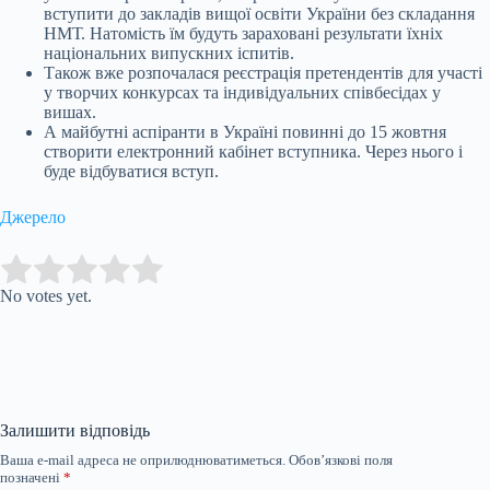
вступити до закладів вищої освіти України без складання
НМТ. Натомість їм будуть зараховані результати їхніх
національних випускних іспитів.
Також вже розпочалася реєстрація претендентів для участі
у творчих конкурсах та індивідуальних співбесідах у
вишах.
А майбутні аспіранти в Україні повинні до 15 жовтня
створити електронний кабінет вступника. Через нього і
буде відбуватися вступ.
Джерело
Submit Rating
Rate this item:
No votes yet.
Залишити відповідь
Ваша e-mail адреса не оприлюднюватиметься.
Обов’язкові поля
позначені
*