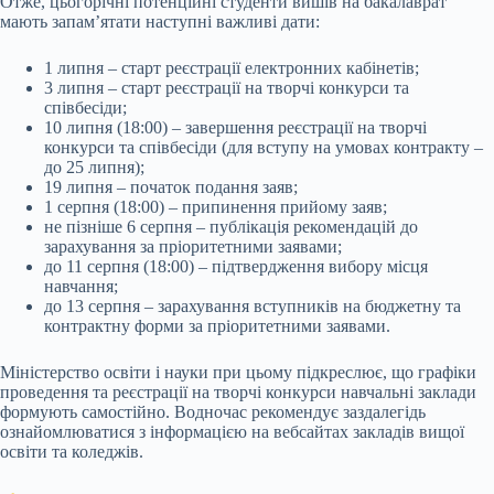
Отже, цьогорічні потенційні студенти вишів на бакалаврат
мають запам’ятати наступні важливі дати:
1 липня – старт реєстрації електронних кабінетів;
3 липня – старт реєстрації на творчі конкурси та
співбесіди;
10 липня (18:00) – завершення реєстрації на творчі
конкурси та співбесіди (для вступу на умовах контракту –
до 25 липня);
19 липня – початок подання заяв;
1 серпня (18:00) – припинення прийому заяв;
не пізніше 6 серпня – публікація рекомендацій до
зарахування за пріоритетними заявами;
до 11 серпня (18:00) – підтвердження вибору місця
навчання;
до 13 серпня – зарахування вступників на бюджетну та
контрактну форми за пріоритетними заявами.
Міністерство освіти і науки при цьому підкреслює, що графіки
проведення та реєстрації на творчі конкурси навчальні заклади
формують самостійно. Водночас рекомендує заздалегідь
ознайомлюватися з інформацією на вебсайтах закладів вищої
освіти та коледжів.