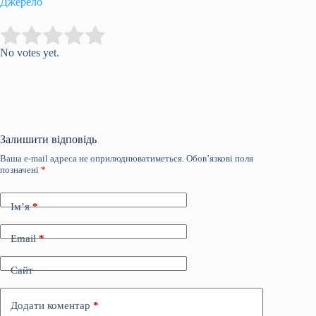
Джерело
Submit Rating
Rate this item:
No votes yet.
Залишити відповідь
Ваша e-mail адреса не оприлюднюватиметься.
Обов’язкові поля
позначені
*
Ім’я
*
Email
*
Сайт
Додати коментар
*