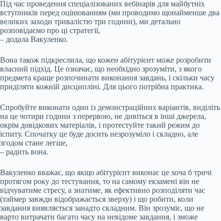
Під час проведення спеціалізованих вебінарів для майбутніх
вступників перед оцінюванням (ми проводимо щонайменше два
великих заходи тривалістю три години), ми детально
розповідаємо про ці стратегії,
– додала Вакуленко.
Вона також підкреслила, що кожен абітурієнт може розробити
власний підхід. Це означає, що необхідно зрозуміти, з якого
предмета краще розпочинати виконання завдань, і скільки часу
приділяти кожній дисципліні. Для цього потрібна практика.
Спробуйте виконати один із демонстраційних варіантів, виділіть
на це чотири години з перервою, не дивіться в інші джерела,
окрім довідкових матеріалів, і протестуйте такий режим до
іспиту. Спочатку це буде досить незрозуміло і складно, але
згодом стане легше,
– радить вона.
Вакуленко вважає, що якщо абітурієнт виконає це хоча б тричі
протягом року до тестування, то на самому екзамені він не
відчуватиме стресу, а знатиме, як ефективно розподіляти час
(таймер завжди відображається зверху) і що робити, коли
завдання виявляється занадто складним. Він зрозуміє, що не
варто витрачати багато часу на невідоме завдання, і зможе