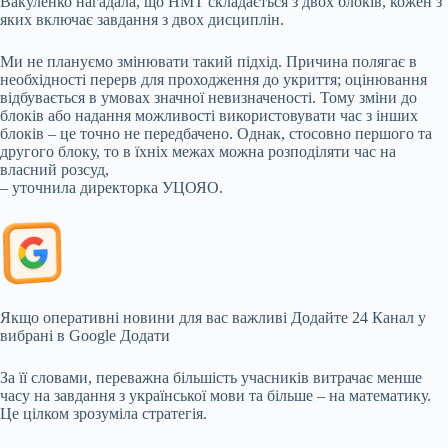
Вакуленко нагадала, що НМТ складається з двох блоків, кожен з
яких включає завдання з двох дисциплін.
Ми не плануємо змінювати такий підхід. Причина полягає в
необхідності перерв для проходження до укриття; оцінювання
відбувається в умовах значної невизначеності. Тому зміни до
блоків або надання можливості використовувати час з інших
блоків – це точно не передбачено. Однак, стосовно першого та
другого блоку, то в їхніх межах можна розподіляти час на
власний розсуд,
– уточнила директорка УЦОЯО.
Якщо оперативні новини для вас важливі
Додайте 24 Канал у
вибрані в Google
Додати
За її словами, переважна більшість учасників витрачає менше
часу на завдання з української мови та більше – на математику.
Це цілком зрозуміла стратегія.