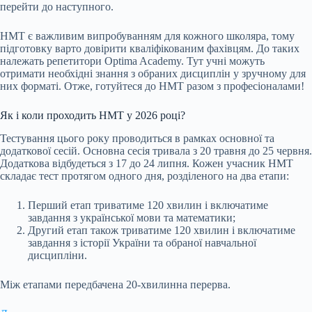
перейти до наступного.
НМТ є важливим випробуванням для кожного школяра, тому
підготовку варто довірити кваліфікованим фахівцям. До таких
належать репетитори Optima Academy. Тут учні можуть
отримати необхідні знання з обраних дисциплін у зручному для
них форматі. Отже, готуйтеся до НМТ разом з професіоналами!
Як і коли проходить НМТ у 2026 році?
Тестування цього року проводиться в рамках основної та
додаткової сесій. Основна сесія тривала з 20 травня до 25 червня.
Додаткова відбудеться з 17 до 24 липня. Кожен учасник НМТ
складає тест протягом одного дня, розділеного на два етапи:
Перший етап триватиме 120 хвилин і включатиме
завдання з української мови та математики;
Другий етап також триватиме 120 хвилин і включатиме
завдання з історії України та обраної навчальної
дисципліни.
Між етапами передбачена 20-хвилинна перерва.