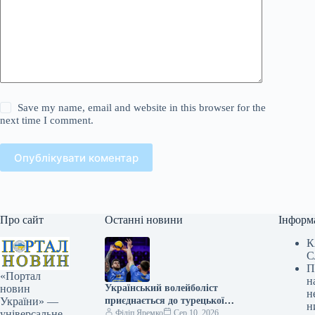
Save my name, email and website in this browser for the
next time I comment.
Опублікувати коментар
Про сайт
Останні новини
Інформ
К
С
П
«Портал
н
Український волейболіст
новин
н
приєднається до турецької
України» —
н
команди.
Філіп Яремко
Сер 10, 2026
універсальне