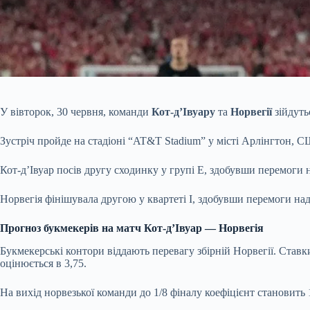
У вівторок, 30 червня, команди
Кот-д’Івуару
та
Норвегії
зійдуть
Зустріч пройде на стадіоні “AT&T Stadium” у місті Арлінгтон, С
Кот-д’Івуар посів другу сходинку у групі E, здобувши перемоги н
Норвегія фінішувала другою у квартеті I, здобувши перемоги над І
Прогноз букмекерів на матч Кот-д’Івуар — Норвегія
Букмекерські контори віддають перевагу збірній Норвегії. Ставк
оцінюється в 3,75.
На вихід норвезької команди до 1/8 фіналу коефіцієнт становить 