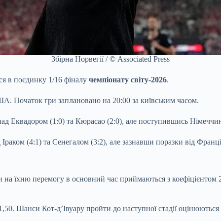
Збірна Норвегії / © Associated Press
ся в поєдинку 1/16 фіналу
чемпіонату світу-2026
.
ША. Початок гри заплановано на 20:00 за київським часом.
ад Еквадором (1:0) та Кюрасао (2:0), але поступившись Німеччині
раком (4:1) та Сенегалом (3:2), але зазнавши поразки від Франції
и на їхню перемогу в основний час приймаються з коефіцієнтом 2
1,50. Шанси Кот-д’Івуару пройти до наступної стадії оцінюються 