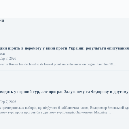
ни
яни вірять в перемогу у війні проти України: результати опитуванн
див
Сер 7, 2026
war in Russia has declined to its lowest point since the invasion began. Kremlin / ©…
оходить у перший тур, але програє Залужному та Федорову в другому
я
Сер 7, 2026
их президентських виборів, що відбулися б найближчим часом, Володимир Зеленський зд
шому турі, проте програв би у другому турі Валерію Залужному, Михайлу…