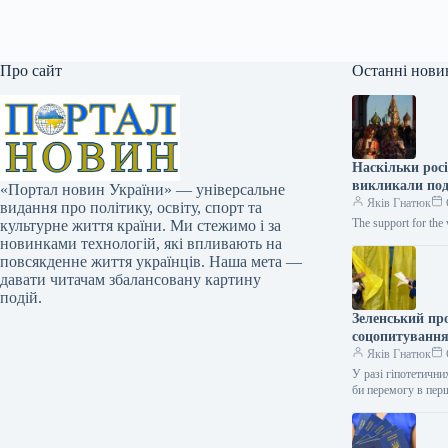
Про сайт
Останні нови
Наскільки росі
викликали по
«Портал новин України» — універсальне
Яків Гнатюк
видання про політику, освіту, спорт та
The support for the 
культурне життя країни. Ми стежимо і за
новинками технологій, які впливають на
повсякденне життя українців. Наша мета —
давати читачам збалансовану картину
подій.
Зеленський пр
соцопитуванн
Яків Гнатюк
У разі гіпотетичн
би перемогу в пер