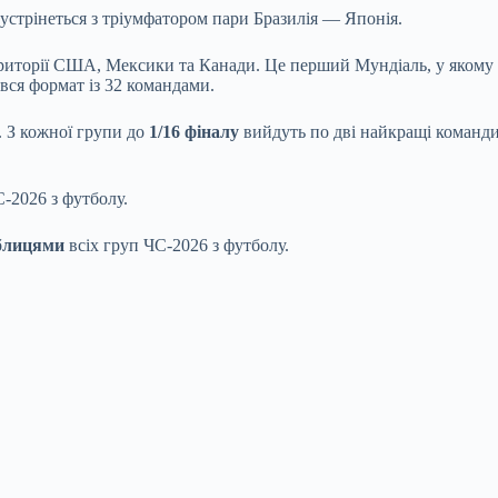
стрінеться з тріумфатором пари Бразилія — ​​Японія.
риторії США, Мексики та Канади. Це перший Мундіаль, у якому бр
ався формат із 32 командами.
. З кожної групи до
1/16 фіналу
вийдуть по дві найкращі команди т
С-2026 з футболу.
блицями
всіх груп ЧС-2026 з футболу.