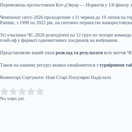
Переможець протистояння Кот-д’Івуар — Норвегія у 1/8 фіналу зу
Чемпіонат світу-2026 проходитиме з 11 червня до 19 липня на те
Раніше, з 1998 по 2022 рік, на світових першостях використовув
Усі учасники ЧС-2026 розподілені на 12 груп по чотири команди
плей-оф у форматі одноматчевих поєдинків на вибування.
Представляємо вашій увазі
розклад та результати
всіх матчів Ч
Також на нашому ресурсі можна ознайомитися з
турнірними та
Коментарі Сортувати: Нові Старі Популярні Надіслати
Submit Rating
Rate this item:
No votes yet.