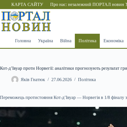
Перейти
КАРТА САЙТУ
Про нас: незалежний ПОРТАЛ новин 
до
вмісту
Головна
Україна
Війна
Політика
Економіка
Кот-д’Івуар проти Норвегії: аналітики прогнозують результат гри
Яків Гнатюк
27.06.2026
Політика
Переможець протистояння Кот-д’Івуар — Норвегія в 1/8 фіналу зу