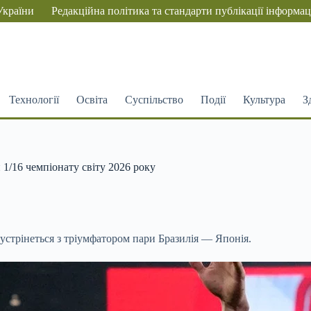
України
Редакційна політика та стандарти публікації інформац
Технології
Освіта
Суспільство
Події
Культура
З
 1/16 чемпіонату світу 2026 року
стрінеться з тріумфатором пари Бразилія — ​​Японія.