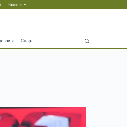
і
Більше
доров’я
Спорт