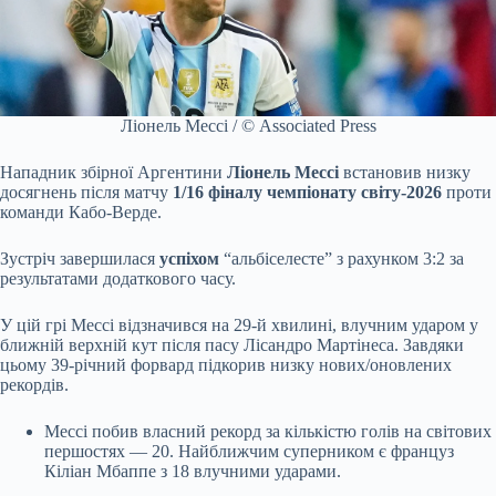
Ліонель Мессі / © Associated Press
Нападник збірної Аргентини
Ліонель Мессі
встановив низку
досягнень після матчу
1/16 фіналу чемпіонату світу-2026
проти
команди Кабо-Верде.
Зустріч завершилася
успіхом
“альбіселесте” з рахунком 3:2 за
результатами додаткового часу.
У цій грі Мессі відзначився на 29-й хвилині, влучним ударом у
ближній верхній кут після пасу Лісандро Мартінеса. Завдяки
цьому 39-річний форвард підкорив низку нових/оновлених
рекордів.
Мессі побив власний рекорд за кількістю голів на світових
першостях — 20. Найближчим суперником є француз
Кіліан Мбаппе з 18 влучними ударами.