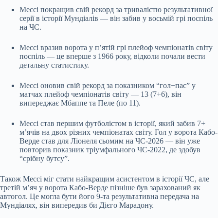
Мессі покращив свій рекорд за тривалістю результативної
серії в історії Мундіалів — він забив у восьмій грі поспіль
на ЧС.
Мессі вразив ворота у п’ятій грі плейоф чемпіонатів світу
поспіль — це вперше з 1966 року, відколи почали вести
детальну статистику.
Мессі оновив свій рекорд за показником “гол+пас” у
матчах плейоф чемпіонатів світу — 13 (7+6), він
випереджає Мбаппе та Пеле (по 11).
Мессі став першим футболістом в історії, який забив 7+
м’ячів на двох різних чемпіонатах світу. Гол у ворота Кабо-
Верде став для Ліонеля сьомим на ЧС-2026 — він уже
повторив показник тріумфального ЧС-2022, де здобув
“срібну бутсу”.
Також Мессі міг стати найкращим асистентом в історії ЧС, але
третій м’яч у ворота Кабо-Верде пізніше був зарахований як
автогол. Це могла бути його 9-та результативна передача на
Мундіалях, він випередив би Дієго Марадону.