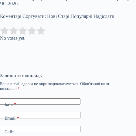
ЧС-2026.
Коментарі Сортувати: Нові Старі Популярні Надіслати
Submit Rating
Rate this item:
No votes yet.
Залишити відповідь
Ваша e-mail адреса не оприлюднюватиметься.
Обов’язкові поля
позначені
*
Ім’я
*
Email
*
Сайт