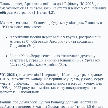
Таким чином, Аргентина вийшла до 1/8 фіналу ЧС-2026, де
змагатиметься з Єгиптом, який на старті плейоф у серії пенальті
обіграв
Австралію (1:1, пен. 4:2).
Матч Аргентина — Єгипет відбудеться у вівторок, 7 липня, о
19:00 за київським часом.
Аргентинці посіли перше місце у групі J, розгромивши
Алжир (3:0), обігравши Австрію (2:0) та здолавши
Йорданію (3:1).
Збірна Кабо-Верде сенсаційно фінішувала другою у
квартеті H, зігравши внічию з Іспанією (0:0), Уругваєм
(2:2) та Саудівською Аравією (0:0).
ЧС-2026
триватиме від 11 червня до 19 липня у трьох країнах —
США, Мексиці та Канаді. Це перший Мундіаль, у якому беруть
участь 48 збірних — найбільша кількість в історії турніру. Від
1998 до 2022 року на чемпіонатах світу використовувався
формат із 32 командами.
Раніше повідомлялося, що гол Роналду допоміг Португалії
здійснити поворот
у матчі з Хорватією та вийти до 1/8 фіналу