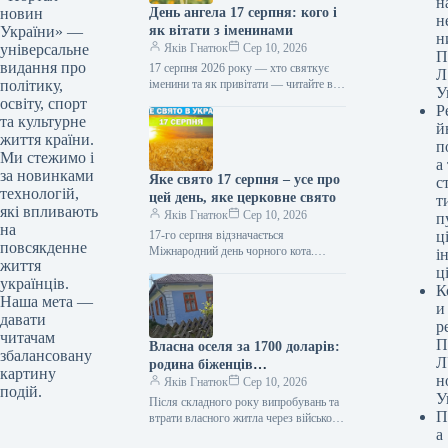
н
День ангела 17 серпня: кого і
новин
н
як вітати з іменинами
України» —
н
Яків Гнатюк
Сер 10, 2026
універсальне
П
видання про
17 серпня 2026 року — хто святкує
Л
іменини та як привітати — читайте в
політику,
У
статті ТСН.ua. Який день ангела 17…
освіту, спорт
Р
та культурне
й
життя країни.
п
Ми стежимо і
а
за новинками
Яке свято 17 серпня – усе про
с
технологій,
цей день, яке церковне свято
т
які впливають
Яків Гнатюк
Сер 10, 2026
п
на
17-го серпня відзначається
ці
повсякденне
Міжнародний день чорного кота.
і
життя
Віряни вшановують пам’ять святого
ц
українців.
мученика Мирона. До кінця року
К
залишається 141 день. Яке свято
Наша мета —
и
17 серпня…
давати
р
читачам
П
Власна оселя за 1700 доларів:
збалансовану
Л
родина біженців
картину
н
продемонструвала будинок,
Яків Гнатюк
Сер 10, 2026
подій.
У
який вони купили на Одещині
Після складного року випробувань та
П
втрати власного житла через військові
а
дії, родина переселенців з Херсонської