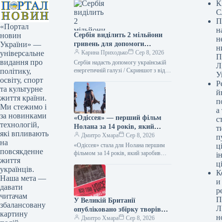
К
С
П
«Портал
н
Сербія виділить 2 мільйони
новин
н
гривень для допомоги
України» —
н
українській енергетичній
Карина Приходько
Сер 8, 2026
універсальне
П
галузі, – Зеленський
видання про
Сербія надасть допомогу українській
Л
енергетичній галузі / Скриншот з відео
політику,
У
ОП Сербія надасть підтримку
освіту, спорт
Р
українській енергетиці, виділивши для
та культурне
й
цього два…
життя країни.
п
Ми стежимо і
а
за новинками
«Одіссея» — перший фільм
с
технологій,
Нолана за 14 років, який
т
які впливають
подолав позначку у 1 мільярд
Дмитро Хмара
Сер 8, 2026
п
на
доларів.
«Одіссея» стала для Нолана першим
ці
повсякденне
фільмом за 14 років, який заробив
і
життя
понад $1 мільярд 08.08.2026 14:27
ц
українців.
Укрінформ Стрічка Крістофера
К
Нолана…
Наша мета —
и
давати
р
читачам
П
У Великій Британії
збалансовану
Л
опубліковано збірку творів
картину
н
дванадцяти українських
Дмитро Хмара
Сер 8, 2026