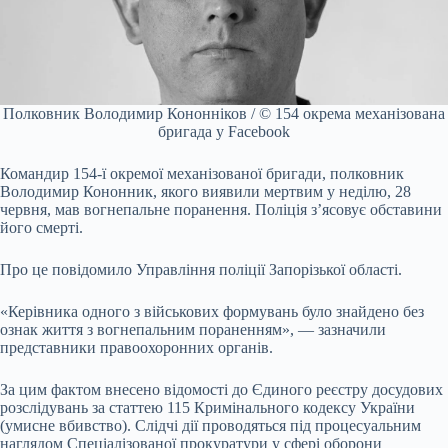
Полковник Володимир Кононніков / © 154 окрема механізована
бригада у Facebook
Командир 154-ї окремої механізованої бригади, полковник
Володимир Кононник, якого виявили мертвим у неділю, 28
червня, мав вогнепальне поранення. Поліція з’ясовує обставини
його смерті.
Про це повідомило Управління поліції Запорізької області.
«Керівника одного з військових формувань було знайдено без
ознак життя з вогнепальним пораненням», — зазначили
представники правоохоронних органів.
За цим фактом внесено відомості до Єдиного реєстру досудових
розслідувань за статтею 115 Кримінального кодексу України
(умисне вбивство). Слідчі дії проводяться під процесуальним
наглядом Спеціалізованої прокуратури у сфері оборони