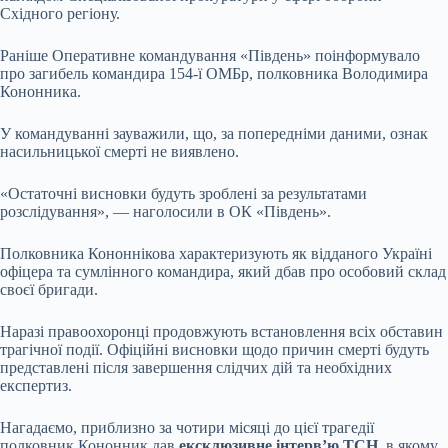
Східного регіону.
Раніше Оперативне командування «Південь» поінформувало
про загибель командира 154-ї ОМБр, полковника Володимира
Кононника.
У командуванні зауважили, що, за попередніми даними, ознак
насильницької смерті не виявлено.
«Остаточні висновки будуть зроблені за результатами
розслідування», — наголосили в ОК «Південь».
Полковника Кононнікова характеризують як відданого Україні
офіцера та сумлінного командира, який дбав про особовий склад
своєї бригади.
Наразі правоохоронці продовжують встановлення всіх обставин
трагічної події. Офіційні висновки щодо причин смерті будуть
представлені після завершення слідчих дій та необхідних
експертиз.
Нагадаємо, приблизно за чотири місяці до цієї трагедії
полковник Кононник дав
ексклюзивне інтерв’ю ТСН
, в якому