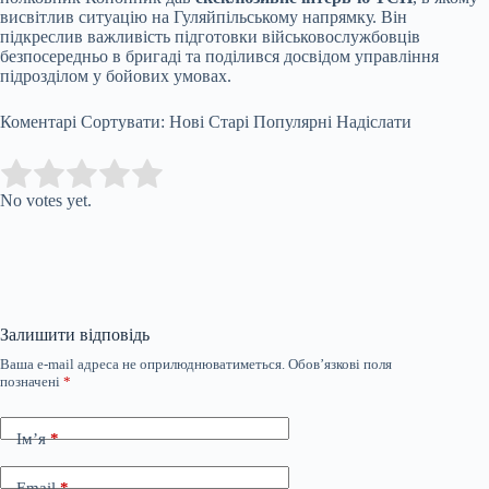
висвітлив ситуацію на Гуляйпільському напрямку. Він
підкреслив важливість підготовки військовослужбовців
безпосередньо в бригаді та поділився досвідом управління
підрозділом у бойових умовах.
Коментарі Сортувати: Нові Старі Популярні Надіслати
Submit Rating
Rate this item:
No votes yet.
Залишити відповідь
Ваша e-mail адреса не оприлюднюватиметься.
Обов’язкові поля
позначені
*
Ім’я
*
Email
*