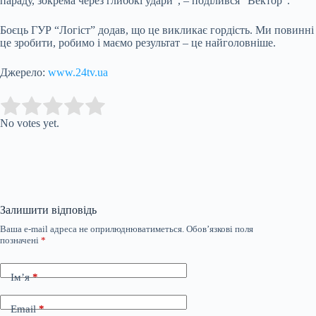
параду, зокрема через глибокі удари”, – поділився “Вектор”.
Боєць ГУР “Логіст” додав, що це викликає гордість. Ми повинні
це зробити, робимо і маємо результат – це найголовніше.
Джерело:
www.24tv.ua
Submit Rating
Rate this item:
No votes yet.
Залишити відповідь
Ваша e-mail адреса не оприлюднюватиметься.
Обов’язкові поля
позначені
*
Ім’я
*
Email
*