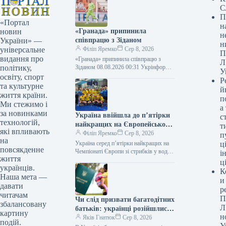
С
П
«Портал
н
«Гранада» припинила
новин
н
співпрацю з Зіданом
України» —
н
Філіп Яремко
Сер 8, 2026
універсальне
П
видання про
«Гранада» припинила співпрацю з
Л
Зіданом 08.08.2026 00:31 Укрінформ
політику,
У
Іспанський футбольний клуб
освіту, спорт
Р
«Гранада» повідомив про припинення
та культурне
й
угоди з 28-річним голкіпером
життя країни.
п
Лукою…
Ми стежимо і
а
за новинками
Україна ввійшла до п’ятірки
с
технологій,
найкращих на Європейському
т
які впливають
чемпіонаті з водних стрибків
Філіп Яремко
Сер 8, 2026
п
на
Україна серед п’ятірки найкращих на
ці
повсякденне
Чемпіонаті Європи зі стрибків у воду
і
життя
08.08.2026 01:39 Укрінформ
ц
українців.
Національна збірна України зі стрибків
К
у…
Наша мета —
и
давати
р
читачам
П
Чи слід призвати багатодітних
збалансовану
Л
батьків: українці розійшлися
картину
н
у своїх дискусіях
Яків Гнатюк
Сер 8, 2026
подій.
У