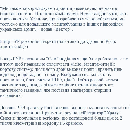
“Ми також використовуємо дрони-приманки, які не мають
бойової частини. Постійно комбінуємо. Немає жодної місії, яка
повторюється. Усе нове, що розробляється та виробляється, ми
тестуємо для подальшого масштабування в інших підрозділах
української армії”, – додав “Вектор”.
Бійці ГУР розкрили секрети підготовки до ударів по Росії:
дивіться відео
Боєць ГУР з позивним “Сем” поділився, що їхня робота полягає
в тому, щоб правильно спланувати місію, завантажити її в
бортову систему, після чого дрон виконає політ і вразить ціль
відповідно до заданого плану. Відбувається аналіз стану
противника, його систем ППО, цілей. Тобто розробляється
тактичне завдання, далі вже технічне питання щодо того
тактичного завдання, яке поставив і затвердив старший
начальник.
До слова! 29 травня у Росії вперше від початку повномасштабної
війни оголосили повітряну тривогу на всій території Уралу.
Сирени пролунали в регіонах, що розташовані більш ніж за 2
тисячі кілометрів від кордону з Україною.