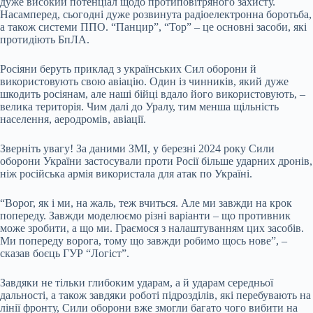
дуже високий потенціал щодо протиповітряного захисту.
Насамперед, сьогодні дуже розвинута радіоелектронна боротьба,
а також системи ППО. “Панцир”, “Тор” – це основні засоби, які
протидіють БпЛА.
Росіяни беруть приклад з українських Сил оборони й
використовують свою авіацію. Один із чинників, який дуже
шкодить росіянам, але наші бійці вдало його використовують, –
велика територія. Чим далі до Уралу, тим менша щільність
населення, аеродромів, авіації.
Зверніть увагу! За даними ЗМІ, у березні 2024 року Сили
оборони України застосували проти Росії більше ударних дронів,
ніж російська армія використала для атак по Україні.
“Ворог, як і ми, на жаль, теж вчиться. Але ми завжди на крок
попереду. Завжди моделюємо різні варіанти – що противник
може зробити, а що ми. Граємося з налаштуванням цих засобів.
Ми попереду ворога, тому що завжди робимо щось нове”, –
сказав боєць ГУР “Логіст”.
Завдяки не тільки глибоким ударам, а й ударам середньої
дальності, а також завдяки роботі підрозділів, які перебувають на
лінії фронту, Сили оборони вже змогли багато чого вибити на