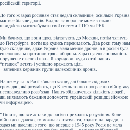
російській території.
До того ж зараз росіянам стає дедалі складніше, оскільки Україна
має все більше дронів. Водночас ворог не може з такою
швидкістю масштабувати свої системи ППО чи РЕБ.
Ми бачимо, що вони щось відтягують до Москви, потім тягнуть
до Петербурга, потім ще кудись перекидають. Два роки тому нам
було складніше, адже Україна мала менше дронів, а в росіян була
ешелонована протиповітряна оборона. Зараз ця ешелонованість
порушена: є великі вікна й коридори, куди сотні наших
“пташок” летять і успішно вражають цілі,
– запевнив керівник групи далекобійних дронів.
На цьому тлі в Росії з’являється дедалі більше свідомих
громадян, які розуміють, що Кремль точно програє цю війну, яку
несправедливо розв’язав. Навіть збільшується кількість людей,
які виявляють бажання допомогти українській розвідці зйомкою
чи інформацією.
“Тішить, що все ж таки до росіян приходить розуміння. Коли
війна десь далеко, то можна фантазувати, ходити на паради, а
зараз ми щасливі з того, що вперше з 1945 року Росія не мала