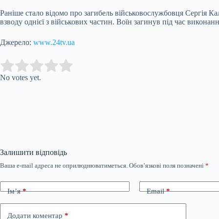
Раніше стало відомо про загибель військовослужбовця Сергія К
взводу однієї з військових частин. Воїн загинув під час виконан
Джерело:
www.24tv.ua
Submit Rating
Rate this item:
No votes yet.
Залишити відповідь
Ваша e-mail адреса не оприлюднюватиметься.
Обов’язкові поля позначені
*
Ім’я
*
Email
*
Додати коментар
*