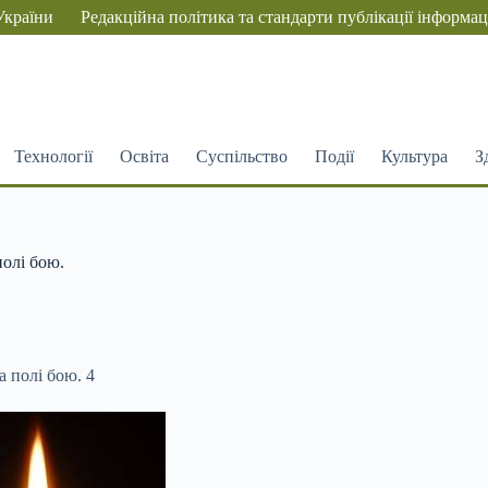
України
Редакційна політика та стандарти публікації інформац
Технології
Освіта
Суспільство
Події
Культура
З
олі бою.