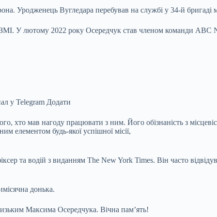
на. Уродженець Вугледара перебував на службі у 34-й бригаді мор
 ЗМІ. У лютому 2022 року Осередчук став членом команди ABC N
ал у Telegram Додати
о, хто мав нагоду працювати з ним. Його обізнаність з місцевіс
им елементом будь-якої успішної місії,
р та водій з виданням The New York Times. Він часто відвідував
имісячна донька.
лизьким Максима Осередчука. Вічна пам’ять!