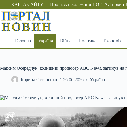
Перейти
КАРТА САЙТУ
Про нас: незалежний ПОРТАЛ новин 
до
вмісту
Головна
Україна
Війна
Політика
Економіка
Максим Осередчук, колишній продюсер ABC News, загинув на п
Карина Остапенко
26.06.2026
Україна