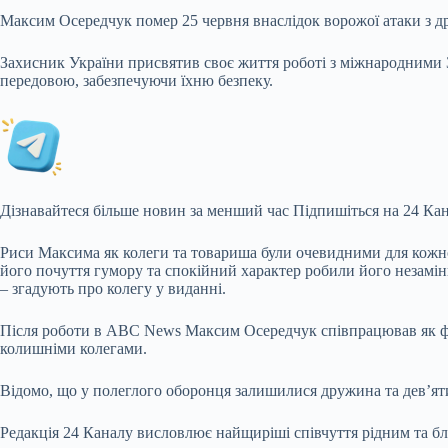
Максим Осередчук помер 25 червня внаслідок ворожої атаки з дро
Захисник
України присвятив своє життя роботі з міжнародними
передовою, забезпечуючи їхню безпеку.
Дізнавайтеся більше новин за менший час Підпишіться на 24 Кан
Риси Максима як колеги та товариша були очевидними для кожног
його почуття гумору та спокійний характер робили його незамінн
– згадують про колегу у виданні.
Після роботи в ABC News Максим Осередчук співпрацював як фіксе
колишніми колегами.
Відомо, що у полеглого оборонця залишилися дружина та дев’ят
Редакція 24 Каналу висловлює найщиріші співчуття рідним та б