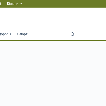
і
Більше
доров’я
Спорт