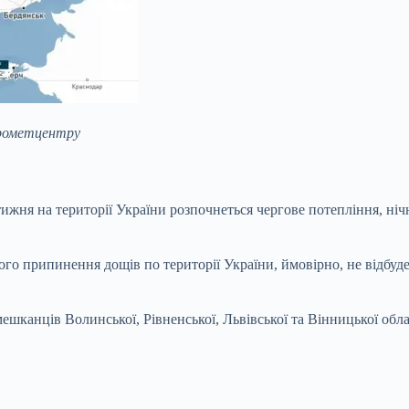
дрометцентру
ижня на території України розпочнеться чергове потепління, ні
го припинення дощів по території України, ймовірно, не відбуд
шканців Волинської, Рівненської, Львівської та Вінницької обла