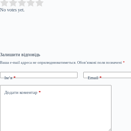
Submit Rating
Rate this item:
No votes yet.
Залишити відповідь
Ваша e-mail адреса не оприлюднюватиметься.
Обов’язкові поля позначені
*
Ім’я
*
Email
*
Додати коментар
*