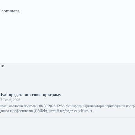
 I comment.
ни
tival представив свою програму
Сер 6, 2026
иваль оголосив програму 06.08.2026 12:56 Укрінформ Організатори оприлюднили прог
дного кінофестивалю (ОМКФ), котрий відбудеться у Києві з…