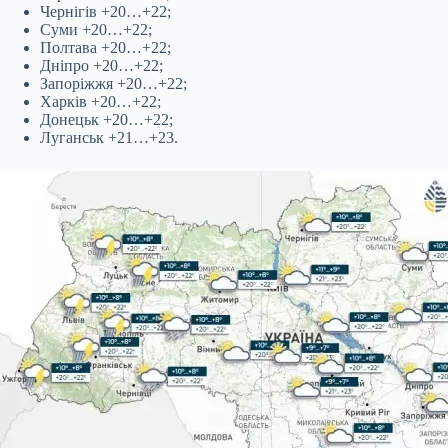
Чернігів +20…+22;
Суми +20…+22;
Полтава +20…+22;
Дніпро +20…+22;
Запоріжжя +20…+22;
Харків +20…+22;
Донецьк +20…+22;
Луганськ +21…+23.