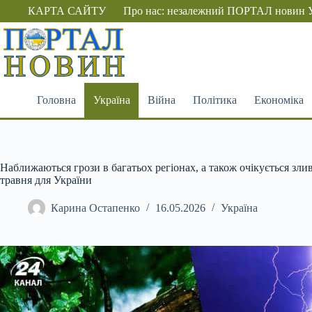
Перейти
КАРТА САЙТУ
Про нас: незалежний ПОРТАЛ новин 
до
вмісту
Головна
Україна
Війна
Політика
Економіка
Наближаються грози в багатьох регіонах, а також очікується зли
травня для України
Карина Остапенко
16.05.2026
Україна