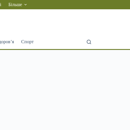
і
Більше
доров’я
Спорт