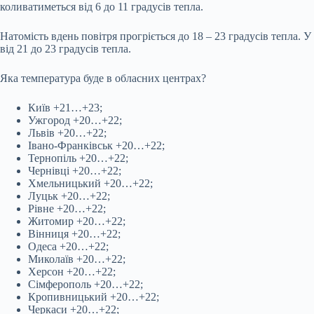
коливатиметься від 6 до 11 градусів тепла.
Натомість вдень повітря прогріється до 18 – 23 градусів тепла. У
від 21 до 23 градусів тепла.
Яка температура буде в обласних центрах?
Київ +21…+23;
Ужгород +20…+22;
Львів +20…+22;
Івано-Франківськ +20…+22;
Тернопіль +20…+22;
Чернівці +20…+22;
Хмельницький +20…+22;
Луцьк +20…+22;
Рівне +20…+22;
Житомир +20…+22;
Вінниця +20…+22;
Одеса +20…+22;
Миколаїв +20…+22;
Херсон +20…+22;
Сімферополь +20…+22;
Кропивницький +20…+22;
Черкаси +20…+22;