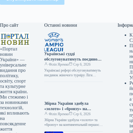
Про сайт
Останні новини
Інформ
К
С
П
«Портал
н
Українські судді
новин
н
обслуговуватимуть поєдинок
України» —
н
жіночої Ліги чемпіонів
Філіп Яремко
Сер 6, 2026
універсальне
П
видання про
Українські рефері обслуговуватимуть
Л
поєдинок жіночого турніру Ліги
політику,
У
чемпіонів 06.08.2026 17:48 Укрінформ
освіту, спорт
Р
Українські судді будуть залучені до
та культурне
й
обслуговування футбольного матчу
життя країни.
п
другого…
Ми стежимо і
а
за новинками
Збірна України здобула
с
технологій,
«золото» і «бронзу» на
т
які впливають
континентальній першості з
Філіп Яремко
Сер 6, 2026
п
на
хейболу
Збірна України здобула «золото» та
ці
повсякденне
«бронзу» на континентальній першості
і
життя
з хейболу 06.08.2026 22:06 Укрінформ
ц