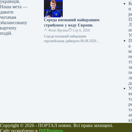
українців.
У польському місті Кельце завершився
К
чемпіонат…
Наша мета —
и
давати
р
читачам
П
Середа визнаний найкращим
збалансовану
Л
стрибуном у воду Європи.
картину
н
Філіп Яремко
Сер 6, 2026
подій.
У
Середа визнаний найкращим
П
європейським дайвером 06.08.2026
а
23:38 Укрінформ У столиці Франції, де
проходить чемпіонат Європи з водних
к
видів спорту, відбулася…
н
ті
з
п
л
д
У
в
т
р
т
а
к
Copyright © 2026 - ПОРТАЛ новин. Всі права захищені.
Сайт розроблено в
INFBusiness