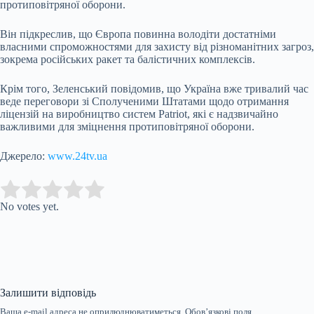
протиповітряної оборони.
Він підкреслив, що Європа повинна володіти достатніми
власними спроможностями для захисту від різноманітних загроз,
зокрема російських ракет та балістичних комплексів.
Крім того, Зеленський повідомив, що Україна вже тривалий час
веде переговори зі Сполученими Штатами щодо отримання
ліцензій на виробництво систем Patriot, які є надзвичайно
важливими для зміцнення протиповітряної оборони.
Джерело:
www.24tv.ua
Submit Rating
Rate this item:
No votes yet.
Залишити відповідь
Ваша e-mail адреса не оприлюднюватиметься.
Обов’язкові поля