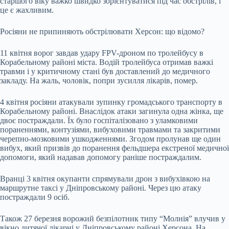
старшого віку важко швидко зорієнтуватися під час обстрілів, і
це є жахливим.
Росіяни не припиняють обстрілювати Херсон: що відомо?
11 квітня ворог завдав удару FPV-дроном по тролейбусу в
Корабельному районі міста. Водій тролейбуса отримав важкі
травми і у критичному стані був доставлений до медичного
закладу. На жаль, чоловік, попри зусилля лікарів, помер.
4 квітня росіяни атакували зупинку громадського транспорту в
Корабельному районі. Внаслідок атаки загинула одна жінка, ще
двоє постраждали. Їх було госпіталізовано з уламковими
пораненнями, контузіями, вибуховими травмами та закритими
черепно-мозковими ушкодженнями. Згодом пролунав ще один
вибух, який призвів до поранення фельдшера екстреної медичної
допомоги, який надавав допомогу раніше постраждалим.
Вранці 3 квітня окупанти спрямували дрон з вибухівкою на
маршрутне таксі у Дніпровському районі. Через цю атаку
постраждали 9 осіб.
Також 27 березня ворожий безпілотник типу “Молнія” влучив у
вікно дитячої лікарні у Дніпровському районі Херсона. На