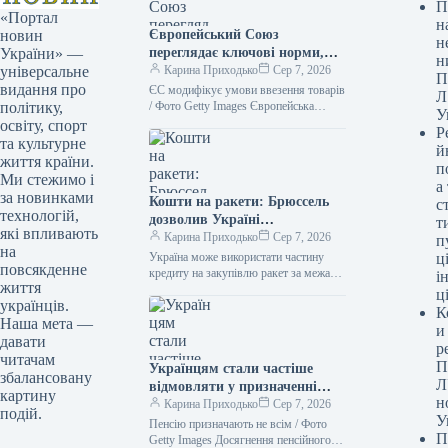
П
«Портал
н
Європейський Союз
новин
н
переглядає ключові норми,
України» —
н
що стануть дійсними з 12
Карина Приходько
Сер 7, 2026
універсальне
П
серпня.
видання про
ЄС модифікує умови ввезення товарів
Л
/ Фото Getty Images Європейська
політику,
У
спільнота вводить удосконалені норми
освіту, спорт
Р
щодо ввезення. Ці зміни
та культурне
й
торкнутимуться живих…
життя країни.
п
Ми стежимо і
а
за новинками
Кошти на ракети: Брюссель
с
технологій,
дозволив Україні
т
які впливають
озброюватися не тільки в
Карина Приходько
Сер 7, 2026
п
на
країнах ЄС
Україна може використати частину
ці
повсякденне
кредиту на закупівлю ракет за межами
і
життя
ЄС / Рexels Частина фінансової
ц
українців.
допомоги, яку Євросоюз надає в…
К
Наша мета —
и
давати
р
читачам
П
Українцям стали частіше
збалансовану
Л
відмовляти у призначенні
картину
н
пенсії: хто може залишитися
Карина Приходько
Сер 7, 2026
подій.
У
без грошового забезпечення
Пенсію призначають не всім / Фото
П
Getty Images Досягнення пенсійного