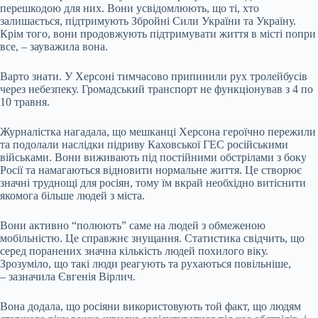
перешкодою для них. Вони усвідомлюють, що ті, хто
залишається, підтримують Збройні Сили України та Україну.
Крім того, вони продовжують підтримувати життя в місті попри
все, – зауважила вона.
Варто знати. У Херсоні тимчасово припинили рух тролейбусів
через небезпеку. Громадський транспорт не функціонував з 4 по
10 травня.
Журналістка нагадала, що мешканці Херсона героїчно пережили
та подолали наслідки підриву Каховської ГЕС російськими
військами. Вони виживають під постійними обстрілами з боку
Росії та намагаються відновити нормальне життя. Це створює
значні труднощі для росіян, тому їм вкрай необхідно витіснити
якомога більше людей з міста.
Вони активно “полюють” саме на людей з обмеженою
мобільністю. Це справжнє знущання. Статистика свідчить, що
серед поранених значна кількість людей похилого віку.
Зрозуміло, що такі люди реагують та рухаються повільніше,
– зазначила Євгенія Вірлич.
Вона додала, що росіяни використовують той факт, що людям