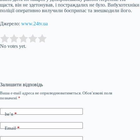
щастя, він не здетонував, і постраждалих не було. Вибухотехніки
поліції оперативно вилучили боєприпас та знешкодили його.
Джерело:
www.24tv.ua
Submit Rating
Rate this item:
No votes yet.
Залишити відповідь
Ваша e-mail адреса не оприлюднюватиметься.
Обов’язкові поля
позначені
*
Ім’я
*
Email
*