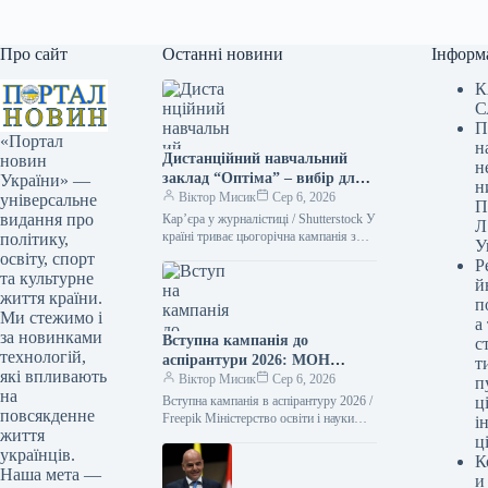
Про сайт
Останні новини
Інформ
К
С
П
«Портал
н
Дистанційний навчальний
новин
н
заклад “Оптіма” – вибір для
України» —
н
майбутніх журналістів після 9
Віктор Мисик
Сер 6, 2026
універсальне
П
класу
видання про
Кар’єра у журналістиці / Shutterstock У
Л
країні триває цьогорічна кампанія з
політику,
У
вступу до вищих навчальних закладів.
освіту, спорт
Р
Серед популярних напрямів
та культурне
й
підготовки…
життя країни.
п
Ми стежимо і
а
за новинками
Вступна кампанія до
с
технологій,
аспірантури 2026: МОН
т
які впливають
скоригувало терміни прийому
Віктор Мисик
Сер 6, 2026
п
на
Вступна кампанія в аспірантуру 2026 /
ці
повсякденне
Freepik Міністерство освіти і науки
і
життя
України внесло коригування до
ц
українців.
термінів проведення вступу до
К
аспірантури…
Наша мета —
и