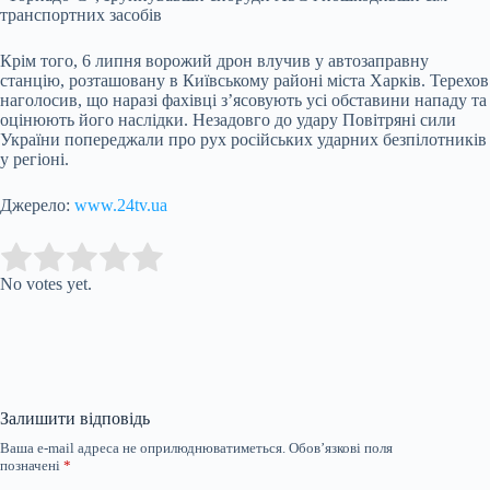
транспортних засобів
Крім того, 6 липня ворожий дрон влучив у автозаправну
станцію, розташовану в Київському районі міста Харків. Терехов
наголосив, що наразі фахівці з’ясовують усі обставини нападу та
оцінюють його наслідки. Незадовго до удару Повітряні сили
України попереджали про рух російських ударних безпілотників
у регіоні.
Джерело:
www.24tv.ua
Submit Rating
Rate this item:
No votes yet.
Залишити відповідь
Ваша e-mail адреса не оприлюднюватиметься.
Обов’язкові поля
позначені
*