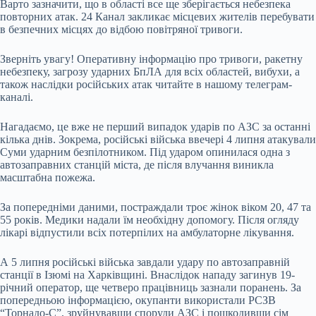
Варто зазначити, що в області все ще зберігається небезпека
повторних атак. 24 Канал закликає місцевих жителів перебувати
в безпечних місцях до відбою повітряної тривоги.
Зверніть увагу! Оперативну інформацію про тривоги, ракетну
небезпеку, загрозу ударних БпЛА для всіх областей, вибухи, а
також наслідки російських атак читайте в нашому телеграм-
каналі.
Нагадаємо, це вже не перший випадок ударів по АЗС за останні
кілька днів. Зокрема, російські війська ввечері 4 липня атакували
Суми ударним безпілотником. Під ударом опинилася одна з
автозаправних станцій міста, де після влучання виникла
масштабна пожежа.
За попередніми даними, постраждали троє жінок віком 20, 47 та
55 років. Медики надали їм необхідну допомогу. Після огляду
лікарі відпустили всіх потерпілих на амбулаторне лікування.
А 5 липня російські війська завдали удару по автозаправній
станції в Ізюмі на Харківщині. Внаслідок нападу загинув 19-
річний оператор, ще четверо працівниць зазнали поранень. За
попередньою інформацією, окупанти використали РСЗВ
“Торнадо-С”, зруйнувавши споруди АЗС і пошкодивши сім