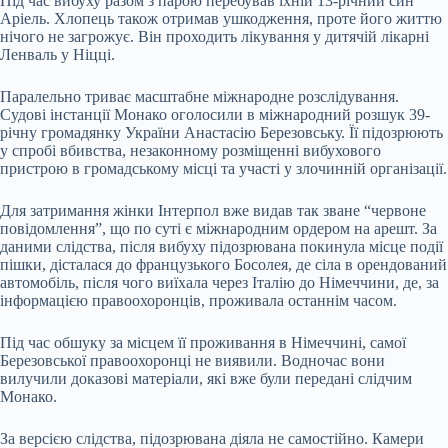
Під час вибуху разом з парою перебував їхній 13-річний син
Аріель. Хлопець також отримав ушкодження, проте його життю
нічого не загрожує. Він проходить лікування у дитячій лікарні
Ленваль у Ніцці.
Паралельно триває масштабне міжнародне розслідування.
Судові інстанції Монако оголосили в міжнародний розшук 39-
річну громадянку України Анастасію Березовську. Її підозрюють
у спробі вбивства, незаконному розміщенні вибухового
пристрою в громадському місці та участі у злочинній організації.
Для затримання жінки Інтерпол вже видав так зване “червоне
повідомлення”, що по суті є міжнародним ордером на арешт. За
даними слідства, після вибуху підозрювана покинула місце події
пішки, дісталася до французького Босолея, де сіла в орендований
автомобіль, після чого виїхала через Італію до Німеччини, де, за
інформацією правоохоронців, проживала останнім часом.
Під час обшуку за місцем її проживання в Німеччині, самої
Березовської правоохоронці не виявили. Водночас вони
вилучили доказові матеріали, які вже були передані слідчим
Монако.
За версією слідства, підозрювана діяла не самостійно. Камери