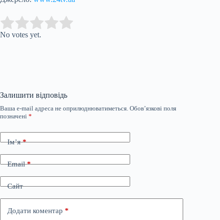
Submit Rating
Rate this item:
No votes yet.
Залишити відповідь
Ваша e-mail адреса не оприлюднюватиметься.
Обов’язкові поля
позначені
*
Ім’я
*
Email
*
Сайт
Додати коментар
*