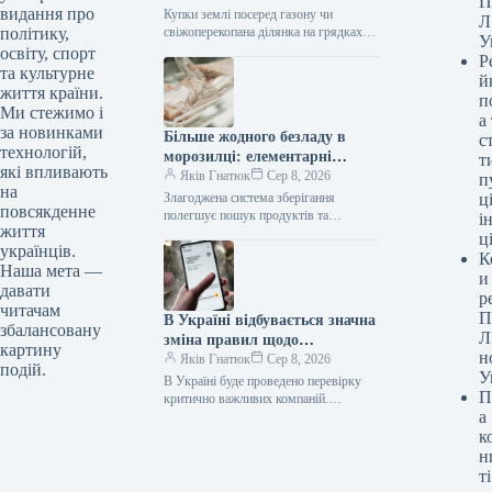
П
видання про
Купки землі посеред газону чи
Л
свіжоперекопана ділянка на грядках
політику,
У
можуть значно зіпсувати вигляд
освіту, спорт
Р
доглянутого обійстя. Якщо кроти
та культурне
й
почали активно прокладати…
життя країни.
п
Ми стежимо і
а
за новинками
Більше жодного безладу в
с
технологій,
морозилці: елементарні
т
які впливають
поради щодо правильного
Яків Гнатюк
Сер 8, 2026
п
на
зберігання продуктів.
Злагоджена система зберігання
ці
повсякденне
полегшує пошук продуктів та
і
життя
запобігає марнуванню коштів на
ц
українців.
непотрібні запаси. Морозильна камера
К
/ © pexels.com Наведення ладу…
Наша мета —
и
давати
р
читачам
П
В Україні відбувається значна
збалансовану
Л
зміна правил щодо
картину
н
бронювання: хто і з яких
Яків Гнатюк
Сер 8, 2026
подій.
У
причин може позбутися цього
В Україні буде проведено перевірку
П
статусу з 1 вересня.
критично важливих компаній.
а
Бронювання. / © ТСН.ua В Україні
ініційовано масштабний перегляд
к
статусу підприємств, які…
н
ті