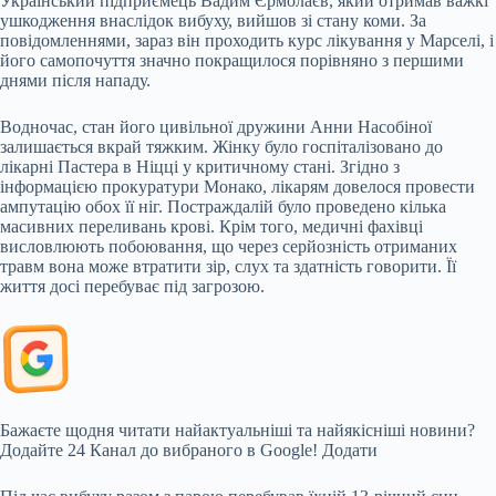
Український підприємець Вадим Єрмолаєв, який отримав важкі
ушкодження внаслідок вибуху, вийшов зі стану коми. За
повідомленнями, зараз він проходить курс лікування у Марселі, і
його самопочуття значно покращилося порівняно з першими
днями після нападу.
Водночас, стан його цивільної дружини Анни Насобіної
залишається вкрай тяжким. Жінку було госпіталізовано до
лікарні Пастера в Ніцці у критичному стані. Згідно з
інформацією прокуратури Монако, лікарям довелося провести
ампутацію обох її ніг. Постраждалій було проведено кілька
масивних переливань крові. Крім того, медичні фахівці
висловлюють побоювання, що через серйозність отриманих
травм вона може втратити зір, слух та здатність говорити. Її
життя досі перебуває під загрозою.
Бажаєте щодня читати найактуальніші та найякісніші новини?
Додайте 24 Канал до вибраного в Google! Додати