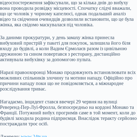
відеоспостереження зафіксували, що за кілька днів до вибуху
вона проводила розвідку місцевості. Спочатку слідчі вважали,
що це чоловік у чорному капелюсі, однак подальший аналіз
відео та свідчення очевидців дозволили встановити, що це була
жінка, яка свідомо маскувалася під чоловіка.
За даними прокуратури, у день замаху жінка принесла
вибуховий пристрій у пакеті для покупок, залишила його біля
входу до будівлі, а коли Вадим Єрмолаєв разом із цивільною
дружиною та сином повертався з ресторану, дистанційно
активувала вибухівку за допомогою пульта.
Наразі правоохоронці Монако продовжують встановлювати всіх
можливих спільників злочину та мотиви нападу. Офіційно про
причини нападу поки що не повідомляється, а міжнародне
розслідування триває.
Нагадаємо, інцидент стався ввечері 29 червня на вулиці
Реверенд-Пер-Луї-Фролла, безпосередньо на кордоні Монако та
Франції. Потужний вибух прогримів саме в той момент, коли до
будівлі заходила родина підприємця. Внаслідок теракту серйозно
постраждали троє осіб.
Джерело:
www.24tv.ua