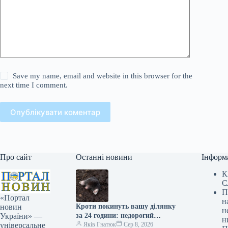
Save my name, email and website in this browser for the
next time I comment.
Опублікувати коментар
Про сайт
Останні новини
Інформ
К
С
П
«Портал
н
Кроти покинуть вашу ділянку
новин
н
за 24 години: недорогий
України» —
н
метод, що дійсно ефективний
Яків Гнатюк
Сер 8, 2026
універсальне