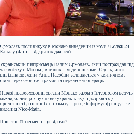
Єрмолаєв після вибуху в Монако виведений із коми / Колаж 24
Каналу (Фото з відкритих джерел)
Український підприємець Вадим Єрмолаєв, який постраждав під
час вибуху в Монако, вийшов із медичної коми. Однак, його
цивільна дружина Анна Насобіна залишається у критичному
стані через серйозні травми та перенесені операції.
Наразі правоохоронні органи Монако разом з Інтерполом ведуть
міжнародний розшук щодо українки, яку підозрюють у
причетності до організації замаху. Про це інформує французьке
видання Nice-Matin.
Про стан бізнесмена: що відомо?