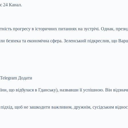
є 24 Канал.
ність прогресу в історичних питаннях на зустрічі. Однак, през
ли безпека та економічна сфера. Зеленський підкреслив, що Вар
 Telegram Додати
, що відбулася в Гданську), назвавши її успішною. Він відзначи
 підхід, щоб не зашкодити важливим, дружнім, сусідським відн