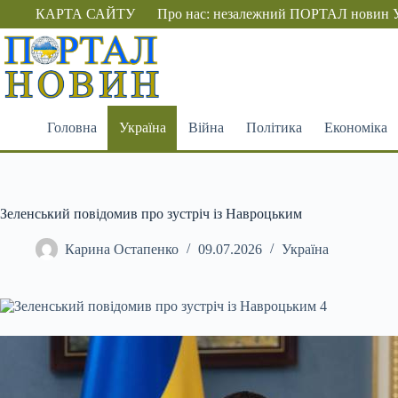
Перейти
КАРТА САЙТУ
Про нас: незалежний ПОРТАЛ новин 
до
вмісту
Головна
Україна
Війна
Політика
Економіка
Зеленський повідомив про зустріч із Навроцьким
Карина Остапенко
09.07.2026
Україна