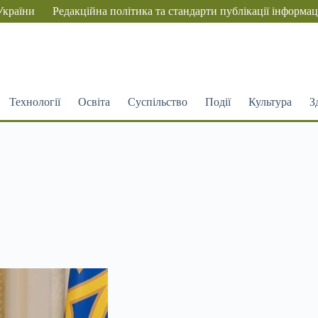
України
Редакційна політика та стандарти публікації інформац
Технології
Освіта
Суспільство
Події
Культура
З