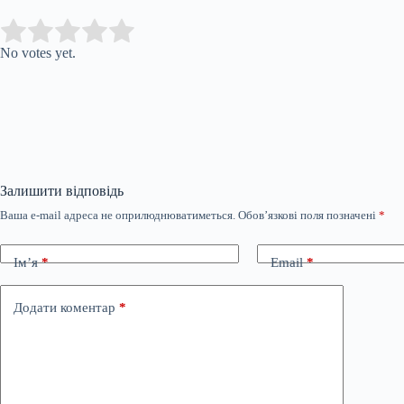
Submit Rating
Rate this item:
No votes yet.
Залишити відповідь
Ваша e-mail адреса не оприлюднюватиметься.
Обов’язкові поля позначені
*
Ім’я
*
Email
*
Додати коментар
*