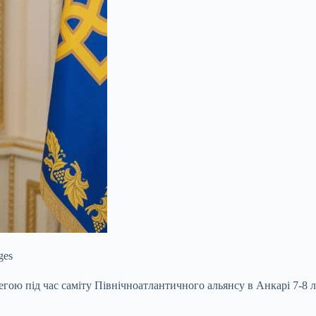
ges
егою під час саміту Північноатлантичного альянсу в Анкарі 7-8 л