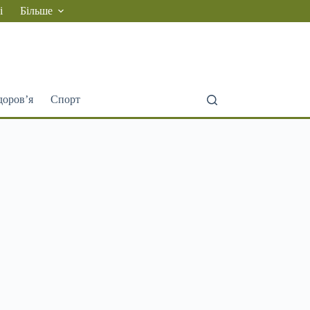
і
Більше
доров’я
Спорт