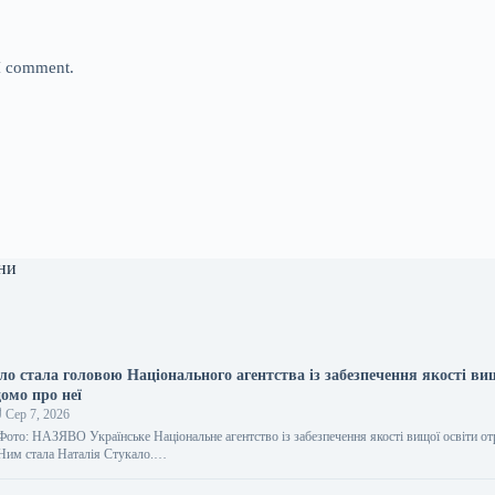
 I comment.
ни
ло стала головою Національного агентства із забезпечення якості ви
домо про неї
Сер 7, 2026
 Фото: НАЗЯВО Українське Національне агентство із забезпечення якості вищої освіти о
 Ним стала Наталія Стукало.…