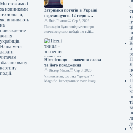
п
Ми стежимо і
а
за новинками
Затримки потягів в Україні
с
технологій,
перевищують 12 годин:
т
які впливають
список рейсів, рух яких
Яків Гнатюк
Сер 8, 2026
п
на
зупинено.
Пасажирів було повідомлено про
ці
повсякденне
значні затримки поїздів по всій
і
життя
території країни. Потяг УЗ. / ©
ц
українців.
"Укрзалізниця" У суботу, 8 серпня,…
К
Наша мета —
и
давати
р
читачам
П
Нісенітниця – значення слова
збалансовану
Л
та його походження
картину
н
Віктор Мисик
Сер 8, 2026
подій.
У
Чи знаєте ви, що таке “єрунда”? /
П
Magnific. Ілюстративне фото Іноді
а
походження слова є більш
захопливим, ніж його значення.
к
Адже…
н
ті
з
п
л
д
У