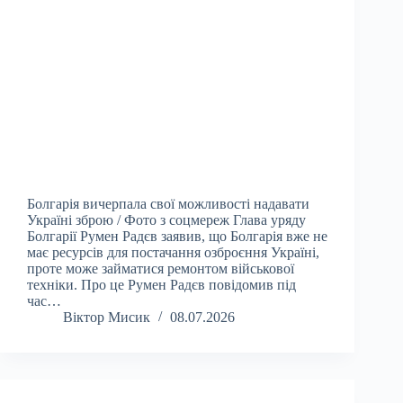
Болгарія вичерпала свої можливості надавати
Україні зброю / Фото з соцмереж Глава уряду
Болгарії Румен Радєв заявив, що Болгарія вже не
має ресурсів для постачання озброєння Україні,
проте може займатися ремонтом військової
техніки. Про це Румен Радєв повідомив під
час…
Віктор Мисик
08.07.2026