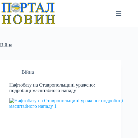
Перейти
до
вмісту
Війна
Війна
Нафтобазу на Ставропольщині уражено:
подробиці масштабного нападу