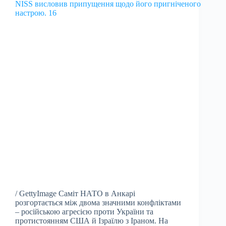
/ GettyImage Саміт НАТО в Анкарі
розгортається між двома значними конфліктами
– російською агресією проти України та
протистоянням США й Ізраїлю з Іраном. На