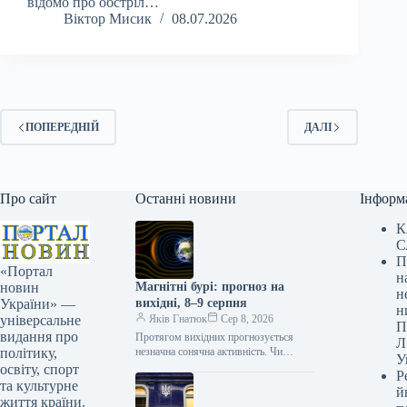
відомо про обстріл…
Віктор Мисик
08.07.2026
ПОПЕРЕДНІЙ
ДАЛІ
Про сайт
Останні новини
Інформ
К
С
П
«Портал
н
Магнітні бурі: прогноз на
новин
н
вихідні, 8–9 серпня
України» —
н
Яків Гнатюк
Сер 8, 2026
універсальне
П
видання про
Протягом вихідних прогнозується
Л
незначна сонячна активність. Чи
політику,
У
очікуються магнітні бурі на цих
освіту, спорт
Р
вихідних? / © www.credits Оцінка
та культурне
й
сонячної та геомагнітної активності…
життя країни.