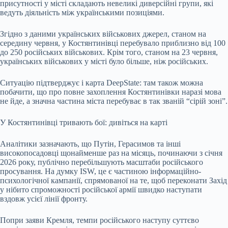
присутності у місті складають невеликі диверсійні групи, які
ведуть діяльність між українськими позиціями.
Згідно з даними українських військових джерел, станом на
середину червня, у Костянтинівці перебувало приблизно від 100
до 250 російських військових. Крім того, станом на 23 червня,
українських військових у місті було більше, ніж російських.
Ситуацію підтверджує і карта DeepState: там також можна
побачити, що про повне захоплення Костянтинівки наразі мова
не йде, а значна частина міста перебуває в так званій “сірій зоні”.
У Костянтинівці тривають бої: дивіться на карті
Аналітики зазначають, що Путін, Герасимов та інші
високопосадовці щонайменше раз на місяць, починаючи з січня
2026 року, публічно перебільшують масштаби російського
просування. На думку ISW, це є частиною інформаційно-
психологічної кампанії, спрямованої на те, щоб переконати Захід
у нібито спроможності російської армії швидко наступати
вздовж усієї лінії фронту.
Попри заяви Кремля, темпи російського наступу суттєво