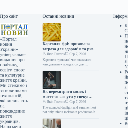
Про сайт
Останні новини
Інформ
К
С
П
«Портал
н
Картопля фрі: прихована
новин
н
загроза для здоров’я та ризик
України» —
н
розвитку діабету
Яків Гнатюк
Сер 7, 2026
універсальне
П
видання про
Картопля тривалий час вважалася
Л
«шкідливим» продуктом для
політику,
У
здоров’я, але нове масштабне
освіту, спорт
Р
дослідження виявило, що справа не
та культурне
й
лише в самій картоплі,…
життя країни.
п
Ми стежимо і
а
за новинками
Як перехитрити мозок і
с
технологій,
миттєво заснути у спеку:
т
які впливають
вражаючий лайфхак із
Яків Гнатюк
Сер 7, 2026
п
на
наволочкою
The extended daylight and summer heat
ці
повсякденне
not only inhibit melatonin production but
і
життя
also provoke psychological anxiety,
ц
українців.
which prevents the body…
К
Наша мета —