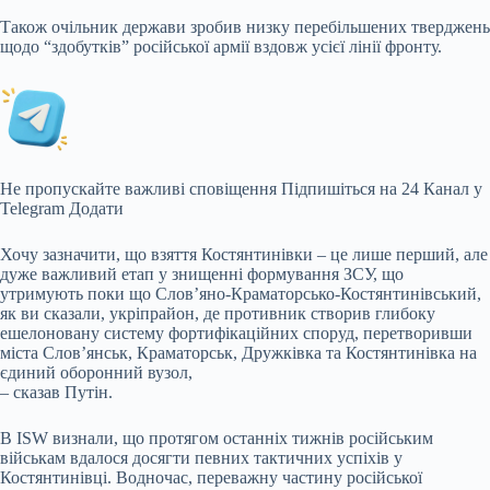
Також очільник держави зробив низку перебільшених тверджень
щодо “здобутків” російської армії вздовж усієї лінії фронту.
Не пропускайте важливі сповіщення Підпишіться на 24 Канал у
Telegram Додати
Хочу зазначити, що взяття Костянтинівки – це лише перший, але
дуже важливий етап у знищенні формування ЗСУ, що
утримують поки що Слов’яно-Краматорсько-Костянтинівський,
як ви сказали, укріпрайон, де противник створив глибоку
ешелоновану систему фортифікаційних споруд, перетворивши
міста Слов’янськ, Краматорськ, Дружківка та Костянтинівка на
єдиний оборонний вузол,
– сказав Путін.
В ISW визнали, що протягом останніх тижнів російським
військам вдалося досягти певних тактичних успіхів у
Костянтинівці. Водночас, переважну частину російської