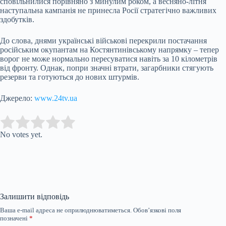
сповільнилися порівняно з минулим роком, а весняно-літня
наступальна кампанія не принесла Росії стратегічно важливих
здобутків.
До слова, днями українські військові перекрили постачання
російським окупантам на Костянтинівському напрямку – тепер
ворог не може нормально пересуватися навіть за 10 кілометрів
від фронту. Однак, попри значні втрати, загарбники стягують
резерви та готуються до нових штурмів.
Джерело:
www.24tv.ua
Submit Rating
Rate this item:
No votes yet.
Залишити відповідь
Ваша e-mail адреса не оприлюднюватиметься.
Обов’язкові поля
позначені
*