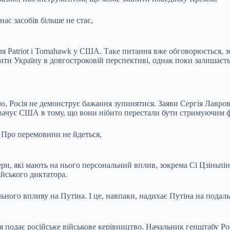
нас засобів більше не стає,
я Patriot і Tomahawk у США. Таке питання вже обговорюється, зо
нити Україну в довгостроковій перспективі, однак поки залишаєт
бою, Росія не демонструє бажання зупинятися. Заяви Сергія Лавро
вачує США в тому, що вони нібито перестали бути стримуючим ф
. Про перемовини не йдеться,
ери, які мають на нього персональний вплив, зокрема Сі Цзіньпін
ійського диктатора.
ного впливу на Путіна. І це, навпаки, надихає Путіна на подаль
 подає російське військове керівництво. Начальник генштабу Росі