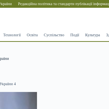
України
Редакційна політика та стандарти публікації інформац
Технології
Освіта
Суспільство
Події
Культура
З
країни