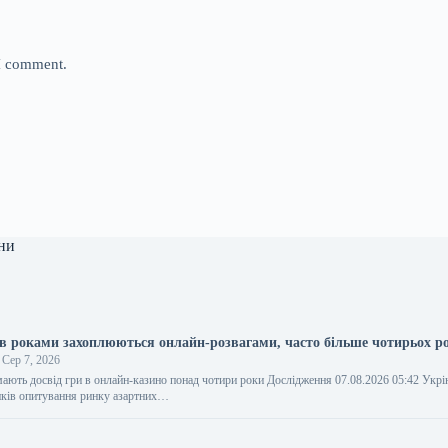
 I comment.
ни
ів роками захоплюються онлайн-розвагами, часто більше чотирьох ро
Сер 7, 2026
 мають досвід гри в онлайн-казино понад чотири роки Дослідження 07.08.2026 05:42 Укр
ків опитування ринку азартних…