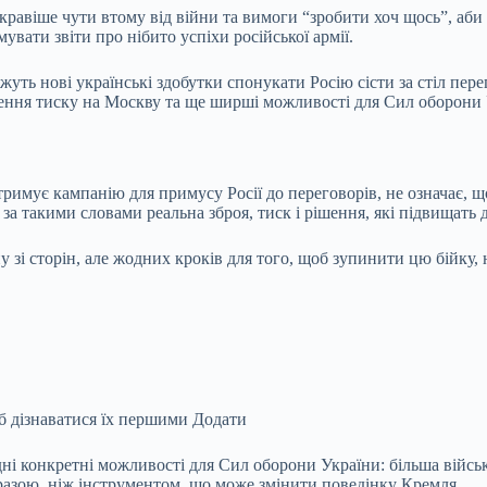
яскравіше чути втому від війни та вимоги “зробити хоч щось”, аб
вати звіти про нібито успіхи російської армії.
уть нові українські здобутки спонукати Росію сісти за стіл пере
лення тиску на Москву та ще ширші можливості для Сил оборони 
тримує кампанію для примусу Росії до переговорів, не означає, 
 за такими словами реальна зброя, тиск і рішення, які підвищать
зі сторін, але жодних кроків для того, щоб зупинити цю бійку, 
б дізнаватися їх першими Додати
і конкретні можливості для Сил оборони України: більша військо
разою, ніж інструментом, що може змінити поведінку Кремля.