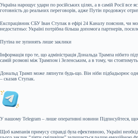
Україна нарощує удари по російських цілях, а в самій Росії все 
готовність до реальних переговорів, адже Путін продовжує отриму
Експрацівник СБУ Іван Ступак в ефірі 24 Каналу пояснив, чи мож
недостатньо:
Україні потрібна більша допомога партнерів, поси
Путіна не зупинять лише заклики
Інформація про те, що адміністрація Дональда Трампа нібито під
самій розмові між Трампом і Зеленським, а в тому, чи стоятимуть
Дональд Трамп може ляпнути будь-що. Він ніби підбадьорює одну 
– сказав Ступак.
У нашому Telegram – лише оперативні новини Підписуйтеся, що
Щоб кампанія примусу справді була ефективною, Україні необхідн
цього заклик “діяти сміливіше” залишається радше емоційною ф