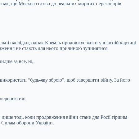
 ознак, що Москва готова до реальних мирних переговорів.
пільні наслідки, однак Кремль продовжує жити у власній картині
снаження не стають для нього причиною зупинятися.
идше за все, ні,
використати “будь-яку зброю”, щоб завершити війну. За його
 перспективі,
 лише тоді, коли продовження війни стане для Росії гіршим
га Силам оборони України.