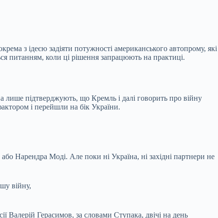
крема з ідеєю задіяти потужності американського автопрому, які
ься питанням, коли ці рішення запрацюють на практиці.
ва лише підтверджують, що Кремль і далі говорить про війну
актором і перейшли на бік України.
 або Нарендра Моді. Але поки ні Україна, ні західні партнери не
шу війну,
ї Валерій Герасимов, за словами Ступака, двічі на день