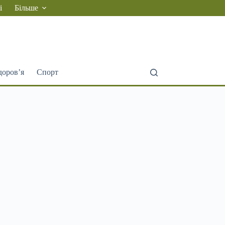
і
Більше
доров’я
Спорт