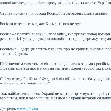
доповідає йому про нібито просування, успіхи та втрати України
Ступак пояснив, чи готова Росія до переговорів: дивіться відео
Росіяни втомлюються, але Кремль цього не чує
Росія вже платить високу ціну за війну, яка триває понад чотири
реальності. Путіну регулярно доповідають про підтримку, ситуац
Російська Федерація летить у канаву, про це кричать з кожної пра
– сказав Ступак.
Небезпечним симптомом він назвав і дописи в окремих російських
словами, йдеться про натяки на тактичну ядерну зброю, які показ
Я бачу втому Російської Федерації від війни, але не бачу жодних
– зазначив експрацівник СБУ.
Тож найближчим часом Україні не варто розраховувати, що Путін
варіантом, ніж її завершення. Для цього Україні потрібні сильн
Джерело:
www.24tv.ua