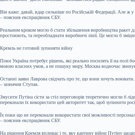
Він каже: давай, вдар сильніше по Російській Федерації. Але ж у 
– пояснив експрацівник СБУ.
Реальним кроком могло б стати збільшення виробництва ракет дл
простоюють, та переобладнати виробничі лінії. Це могло б зміц
Кремль не готовий зупиняти війну
Поки Україна потребує рішень, які реально посилять її на полі 
мовою власних умов, а не пошуку миру. Москва водночас звину
Останні заяви Лаврова свідчать про те, що вони хочуть воювати
– зазначив Ступак.
Змусити Путіна сісти за стіл переговорів теоретично могли б лід
переконали їх використати цей авторитет так, щоб зупинити рос
Їх поки що не переконали використати свої можливості персональ
– пояснив експрацівник СБУ.
На рішення Кремля впливає і те, яку картину війни Путіну щодня