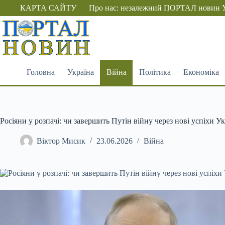
Перейти
КАРТА САЙТУ
Про нас: незалежний ПОРТАЛ новин 
до
вмісту
Головна
Україна
Війна
Політика
Економіка
Росіяни у розпачі: чи завершить Путін війну через нові успіхи У
Віктор Мисик
23.06.2026
Війна