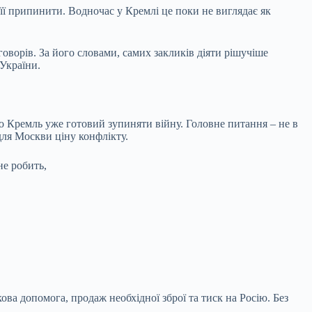
и її припинити. Водночас у Кремлі це поки не виглядає як
говорів. За його словами, самих закликів діяти рішучіше
України.
що Кремль уже готовий зупиняти війну. Головне питання – не в
 для Москви ціну конфлікту.
не робить,
ва допомога, продаж необхідної зброї та тиск на Росію. Без