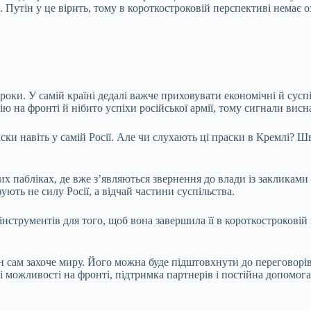
. Путін у це вірить, тому в короткостроковій перспективі немає
 роки. У самій країні дедалі важче приховувати економічні й сус
ію на фронті й нібито успіхи російської армії, тому сигнали ви
ски навіть у самій Росії. Але чи слухають ці праски в Кремлі? Шв
 пабліках, де вже з’являються звернення до влади із закликами 
ують не силу Росії, а відчай частини суспільства.
 інструментів для того, щоб вона завершила її в короткостроковій
 сам захоче миру. Його можна буде підштовхнути до переговорів
іші можливості на фронті, підтримка партнерів і постійна допомо