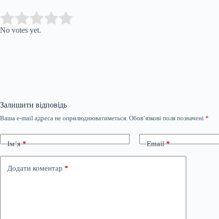
Submit Rating
Rate this item:
No votes yet.
Залишити відповідь
Ваша e-mail адреса не оприлюднюватиметься.
Обов’язкові поля позначені
*
Ім’я
*
Email
*
Додати коментар
*