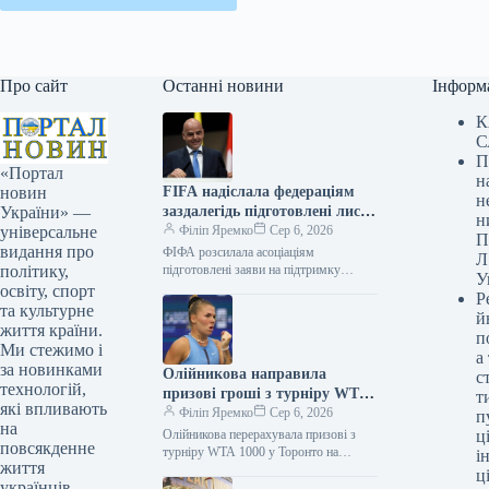
Про сайт
Останні новини
Інформ
К
С
П
«Портал
н
FIFA надіслала федераціям
новин
н
заздалегідь підготовлені листи
України» —
н
на підтримку переобрання
Філіп Яремко
Сер 6, 2026
універсальне
П
Інфантіно – Sky News
видання про
ФІФА розсилала асоціаціям
Л
підготовлені заяви на підтримку
політику,
У
переобрання Інфантіно – Sky News
освіту, спорт
Р
05.08.2026 22:33 Укрінформ
та культурне
й
Міжнародна федерація футболу
життя країни.
п
надсилала футбольним…
Ми стежимо і
а
за новинками
Олійникова направила
с
технологій,
призові гроші з турніру WTA
т
які впливають
1000 у Торонто на підтримку
Філіп Яремко
Сер 6, 2026
п
на
Збройних Сил України.
Олійникова перерахувала призові з
ці
повсякденне
турніру WTA 1000 у Торонто на
і
життя
підтримку ЗСУ 05.08.2026 23:01
ц
українців.
Укрінформ Українська ракетка