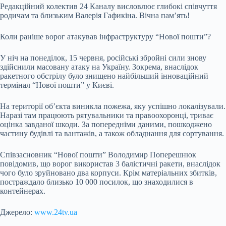
Редакційний колектив 24 Каналу висловлює глибокі співчуття
родичам та близьким Валерія Гафикіна. Вічна пам’ять!
Коли раніше ворог атакував інфраструктуру “Нової пошти”?
У ніч на понеділок, 15 червня, російські збройні сили знову
здійснили масовану атаку на Україну. Зокрема, внаслідок
ракетного обстрілу було знищено найбільший інноваційний
термінал “Нової пошти” у Києві.
На території об’єкта виникла пожежа, яку успішно локалізували.
Наразі там працюють рятувальники та правоохоронці, триває
оцінка завданої шкоди. За попередніми даними, пошкоджено
частину будівлі та вантажів, а також обладнання для сортування.
Співзасновник “Нової пошти” Володимир Поперешнюк
повідомив, що ворог використав 3 балістичні ракети, внаслідок
чого було зруйновано два корпуси. Крім матеріальних збитків,
постраждало близько 10 000 посилок, що знаходилися в
контейнерах.
Джерело:
www.24tv.ua