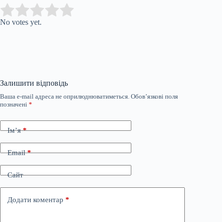
Submit Rating
Rate this item:
No votes yet.
Залишити відповідь
Ваша e-mail адреса не оприлюднюватиметься.
Обов’язкові поля
позначені
*
Ім’я
*
Email
*
Сайт
Додати коментар
*