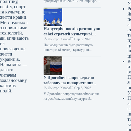
програму 06.08.2026 12:56 Укрінформ
політику,
У
Організатори оприлюднили програму
освіту, спорт
Р
XVII Одеського міжнародного
та культурне
й
кінофестивалю (ОМКФ), котрий
життя країни.
п
відбудеться у Києві з…
Ми стежимо і
а
за новинками
На зустрічі послів розглянули
с
технологій,
свіжі стратегії культурної
т
які впливають
дипломатії
Дмитро Хмара
Сер 6, 2026
п
на
На нараді послів було розглянуто
ці
повсякденне
новаторські методи культурної
і
життя
дипломатії Фото 06.08.2026 14:52
ц
українців.
Укрінформ Україна має намір
К
активніше застосовувати інструменти
Наша мета —
и
«м’якої…
давати
р
читачам
П
У Дрогобичі запроваджено
збалансовану
Л
заборону на використання
картину
н
російськомовного культурного
Дмитро Хмара
Сер 6, 2026
подій.
У
продукту
У Дрогобичі запровадили обмеження
П
на російськомовний культурний
а
контент 06.08.2026 14:54 Укрінформ
Дрогобицька міська рада в четвер, 6
к
серпня, одноголосно затвердила…
н
ті
з
п