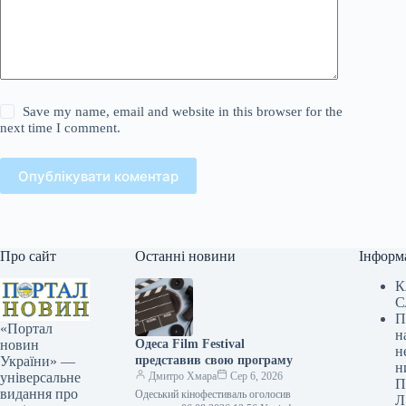
Save my name, email and website in this browser for the
next time I comment.
Опублікувати коментар
Про сайт
Останні новини
Інформ
К
С
П
«Портал
н
Одеса Film Festival
новин
н
представив свою програму
України» —
н
Дмитро Хмара
Сер 6, 2026
універсальне
П
видання про
Одеський кінофестиваль оголосив
Л