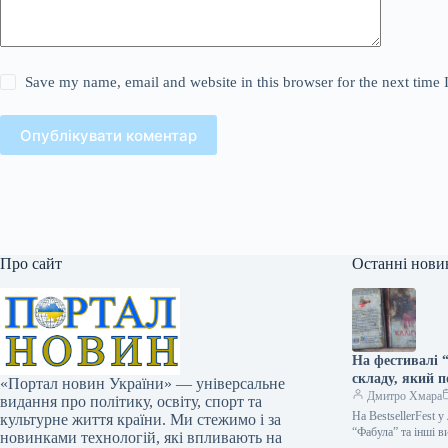
Save my name, email and website in this browser for the next time
Опублікувати коментар
Про сайт
Останні нови
На фестивалі “
складу, який п
«Портал новин України» — універсальне
Дмитро Хмара
видання про політику, освіту, спорт та
На BestsellerFest 
культурне життя країни. Ми стежимо і за
“Фабула” та інші 
новинками технологій, які впливають на