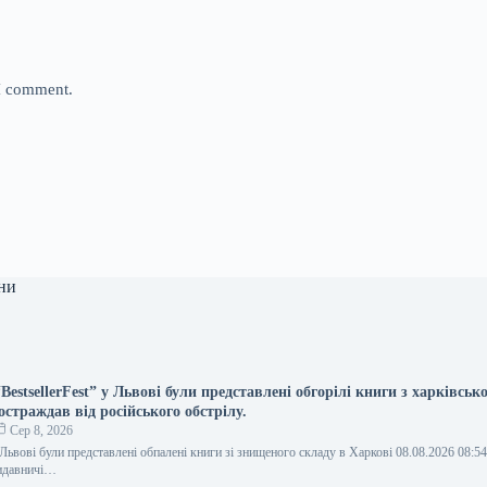
 I comment.
ни
BestsellerFest” у Львові були представлені обгорілі книги з харківськ
остраждав від російського обстрілу.
Сер 8, 2026
у Львові були представлені обпалені книги зі знищеного складу в Харкові 08.08.2026 08:
видавничі…