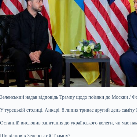
Зеленський надав відповідь Трампу щодо поїздки до Москви / Фо
У турецькій столиці, Анкарі, 8 липня триває другий день саміт
Останній висловив запитання до українського колеги, чи має нам
Що відповів Зеленський Трампу?