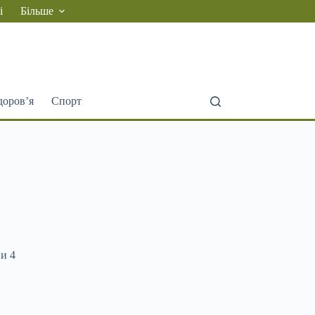
і
Більше
доров’я
Спорт