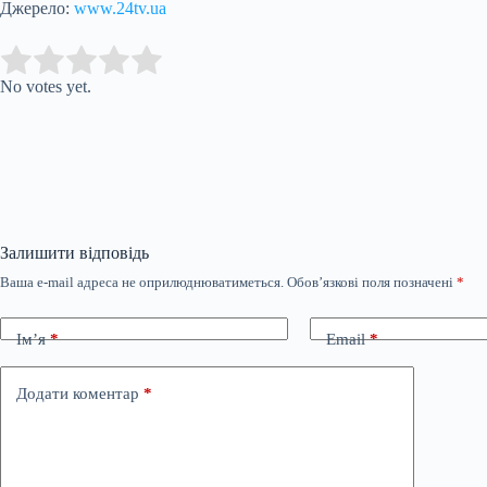
Джерело:
www.24tv.ua
Submit Rating
Rate this item:
No votes yet.
Залишити відповідь
Ваша e-mail адреса не оприлюднюватиметься.
Обов’язкові поля позначені
*
Ім’я
*
Email
*
Додати коментар
*