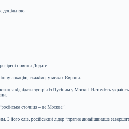
 є доцільною.
еревірені новини Додати
и іншу локацію, скажімо, у межах Європи.
иція відвідати зустріч із Путіним у Москві. Натомість українсь
яни.
 “російська столиця – це Москва”.
им. З його слів, російський лідер “прагне якнайшвидше завершит