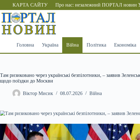
Перейти
КАРТА САЙТУ
Про нас: незалежний ПОРТАЛ новин 
до
вмісту
Головна
Україна
Війна
Політика
Економіка
Там ризиковано через українські безпілотники, – заявив Зеленс
щодо поїздки до Москви
Віктор Мисик
08.07.2026
Війна