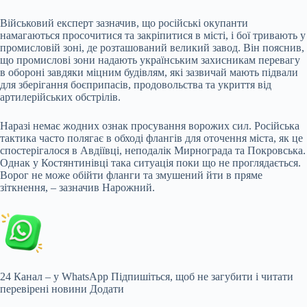
Військовий експерт зазначив, що російські окупанти
намагаються просочитися та закріпитися в місті, і бої тривають у
промисловій зоні, де розташований великий завод. Він пояснив,
що промислові зони надають українським захисникам перевагу
в обороні завдяки міцним будівлям, які зазвичай мають підвали
для зберігання боєприпасів, продовольства та укриття від
артилерійських обстрілів.
Наразі немає жодних ознак просування ворожих сил. Російська
тактика часто полягає в обході флангів для оточення міста, як це
спостерігалося в Авдіївці, неподалік Мирнограда та Покровська.
Однак у Костянтинівці така ситуація поки що не проглядається.
Ворог не може обійти фланги та змушений йти в пряме
зіткнення, – зазначив Нарожний.
24 Канал – у WhatsApp Підпишіться, щоб не загубити і читати
перевірені новини Додати