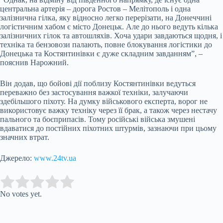
центральна артерія – дорога Ростов – Мелітополь і одна
залізнична гілка, яку відносно легко перерізати, на Донеччині
логістичним хабом є місто Донецьк. Але до нього ведуть кілька
залізничних гілок та автошляхів. Хоча удари завдаються щодня, і
техніка та бензовози палають, повне блокування логістики до
Донецька та Костянтинівки є дуже складним завданням”, –
пояснив Нарожний.
Він додав, що бойові дії поблизу Костянтинівки ведуться
переважно без застосування важкої техніки, залучаючи
здебільшого піхоту. На думку військового експерта, ворог не
використовує важку техніку через її брак, а також через нестачу
пального та боєприпасів. Тому російські війська змушені
вдаватися до постійних піхотних штурмів, зазнаючи при цьому
значних втрат.
Джерело:
www.24tv.ua
Submit Rating
Rate this item:
No votes yet.