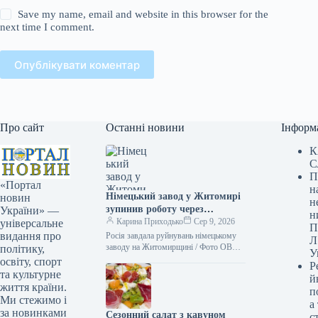
Save my name, email and website in this browser for the
next time I comment.
Опублікувати коментар
Про сайт
Останні новини
Інформ
К
С
П
«Портал
н
Німецький завод у Житомирі
новин
н
зупинив роботу через
України» —
н
російську атаку, що зачепило
Карина Приходько
Сер 9, 2026
універсальне
П
3500 працівників.
видання про
Росія завдала руйнувань німецькому
Л
заводу на Житомирщині / Фото ОВА
політику,
У
Ворог здійснив нічну масовану атаку
освіту, спорт
Р
на Житомир. Внаслідок обстрілу
та культурне
й
постраждало…
життя країни.
п
Ми стежимо і
а
за новинками
Сезонний салат з кавуном
с