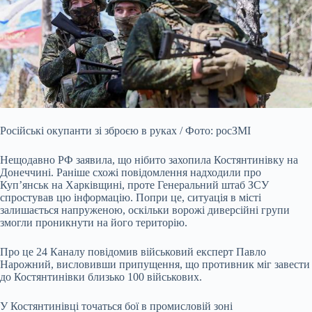
Російські окупанти зі зброєю в руках / Фото: росЗМІ
Нещодавно РФ заявила, що нібито захопила Костянтинівку на
Донеччині. Раніше схожі повідомлення надходили про
Куп’янськ на Харківщині, проте Генеральний штаб ЗСУ
спростував цю інформацію. Попри це, ситуація в місті
залишається напруженою, оскільки ворожі диверсійні групи
змогли проникнути на його територію.
Про це 24 Каналу повідомив військовий експерт Павло
Нарожний, висловивши припущення, що противник міг завести
до Костянтинівки близько 100
військових.
У Костянтинівці точаться бої в промисловій зоні