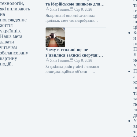
технологій,
та іберійською шинкою для
т
які впливають
цінителів вишуканих смаків
Яків Гнатюк
Сер 9, 2026
п
на
Якщо звичні овочеві салати вже
ці
повсякденне
приїлися, саме час випробувати
і
життя
поєднання, яке здобуло прихильність
ц
українців.
фудблогерів у всьому світі. Солодка
К
диня, вершковий сир…
Наша мета —
и
давати
р
читачам
П
Чому в столиці ще не
збалансовану
Л
з’явилися захисні споруди:
картину
н
відповідь спантеличить
Яків Гнатюк
Сер 9, 2026
подій.
У
За декілька років у місті з’явилися
П
лише два подібних об’єкти —
а
і їх розмістив бізнес. Укриття У Києві
досі практично відсутні мобільні
к
укриття, хоча ще минулого року…
н
ті
з
п
л
д
У
в
т