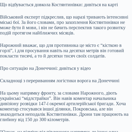
Що відбувається довкола Костянтинівки: дивіться на карті
Військовий експерт підкреслив, що наразі тривають інтенсивні
міські бої. За його словами, про захоплення Костянтинівки не
може бути й мови, і він не бачить перспектив такого розвитку
подій протягом найближчих місяців.
Нарожний вважає, що для противника це місто є “кісткою в
горлі”, і для просування навіть на десятки метрів він готовий
покласти тисячі, а то й десятки тисяч своїх солдатів.
Про ситуацію на Донеччині: дивіться у відео
Складнощі з перериванням логістики ворога на Донеччині
На цьому напрямку фронту, за словами Нарожного, діють
українські “мідлстрайки”. Він навів коментар начальника
дивізіону розвідки 147-ї окремої артилерійської бригади. Хоча
коментар стосувався іншої ділянки, Покровська, але він
знаходиться неподалік Костянтинівки. Дрони там працюють на
глибину від 150 до 300 кілометрів.
“Однак, на відміну від південного напрямку, де існує одна