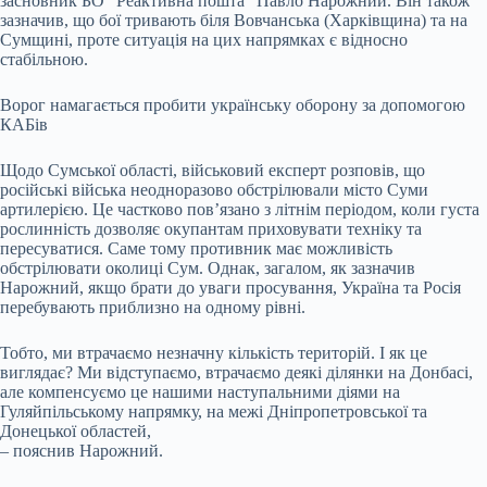
засновник БО “Реактивна пошта” Павло Нарожний.
Він також
зазначив, що бої тривають біля Вовчанська (Харківщина) та на
Сумщині, проте ситуація на цих напрямках є відносно
стабільною.
Ворог намагається пробити українську оборону за допомогою
КАБів
Щодо Сумської області, військовий експерт розповів, що
російські війська неодноразово обстрілювали місто Суми
артилерією. Це частково пов’язано з літнім періодом, коли густа
рослинність дозволяє окупантам приховувати техніку та
пересуватися. Саме тому противник має можливість
обстрілювати околиці Сум. Однак, загалом, як зазначив
Нарожний, якщо брати до уваги просування, Україна та Росія
перебувають приблизно на одному рівні.
Тобто, ми втрачаємо незначну кількість територій. І як це
виглядає? Ми відступаємо, втрачаємо деякі ділянки на Донбасі,
але компенсуємо це нашими наступальними діями на
Гуляйпільському напрямку, на межі Дніпропетровської та
Донецької областей,
– пояснив Нарожний.