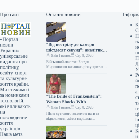
Про сайт
Останні новини
Інформ
К
С
П
«Портал
н
“Від пострілу до камери —
новин
н
шістдесят секунд”: аналітик
України» —
н
оборонної сфери попередив
Яків Гнатюк
Сер 8, 2026
універсальне
П
про смертельну загрозу
видання про
Військовий аналітик Богдан
Л
документування влучень
Мирошников висловив різку критику
політику,
У
щодо розміщення відео з наслідками
освіту, спорт
Р
російських ракетних ударів у мережі
та культурне
й
одразу після атак.…
життя країни.
п
Ми стежимо і
а
за новинками
“The Bride of Frankenstein”:
с
технологій,
Woman Shocks With
т
які впливають
Appearance After Dozens of
Яків Гнатюк
Сер 8, 2026
п
на
Plastic Surgeries (Photo)
Після суттєвого зниження ваги та
ці
повсякденне
відновлення, жінка вирішила
і
життя
докорінно змінити свій зовнішній
ц
українців.
вигляд. Протягом року вона пройшла
К
низку хірургічних втручань,…
Наша мета —
и