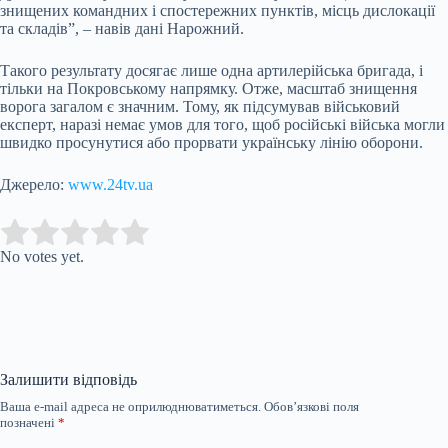
знищених командних і спостережних пунктів, місць дислокації
та складів”, – навів дані Нарожний.
Такого результату досягає лише одна артилерійська бригада, і
тільки на Покровському напрямку. Отже, масштаб знищення
ворога загалом є значним. Тому, як підсумував військовий
експерт, наразі немає умов для того, щоб російські війська могли
швидко просунутися або прорвати українську лінію оборони.
Джерело:
www.24tv.ua
Submit Rating
Rate this item:
No votes yet.
Залишити відповідь
Ваша e-mail адреса не оприлюднюватиметься.
Обов’язкові поля
позначені
*