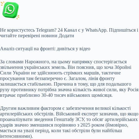
Не користуєтесь Telegram? 24 Канал є у WhatsApp. Підпишіться і
читайте перевірені новини Додати
Аналіз ситуації на фронті: дивіться у відео
За словами Нарожного, на цьому напрямку спостерігається
звільнення українських земель. Він пояснив, що хоча Збройні
Сили України не здійснюють стрімких маршів, тактичне
просування там беззаперечно є. Загалом, лінія фронту
залишається стабільною. Причина в тому, що для подальшого
руху противнику потрібна значна кількість живої сили, яку Росія
втрачає приблизно 30-40 тисяч військових щомісяця.
Другим важливим фактором є забезпечення великої кількості
артилерійських обстрілів. Військовий експерт зазначив, що якщо
проаналізувати зведення Генштабу ЗСУ, то обсяг артилерійських
ударів значно зменшився порівняно з 2025 роком (ймовірно,
мається на увазі період, коли такі обстріли були найбільш
інтенсивними).