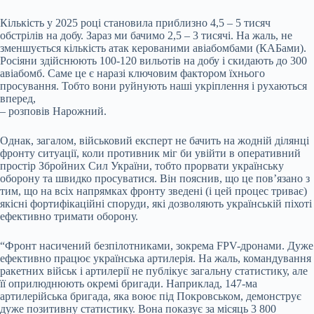
Кількість у 2025 році становила приблизно 4,5 – 5 тисяч
обстрілів на добу. Зараз ми бачимо 2,5 – 3 тисячі. На жаль, не
зменшується кількість атак керованими авіабомбами (КАБами).
Росіяни здійснюють 100-120 вильотів на добу і скидають до 300
авіабомб. Саме це є наразі ключовим фактором їхнього
просування. Тобто вони руйнують наші укріплення і рухаються
вперед,
– розповів Нарожний.
Однак, загалом, військовий експерт не бачить на жодній ділянці
фронту ситуації, коли противник міг би увійти в оперативний
простір Збройних Сил України, тобто прорвати українську
оборону та швидко просуватися. Він пояснив, що це пов’язано з
тим, що на всіх напрямках фронту зведені (і цей процес триває)
якісні фортифікаційні споруди, які дозволяють українській піхоті
ефективно тримати оборону.
“Фронт насичений безпілотниками, зокрема FPV-дронами. Дуже
ефективно працює українська артилерія. На жаль, командування
ракетних військ і артилерії не публікує загальну статистику, але
її оприлюднюють окремі бригади. Наприклад, 147-ма
артилерійська бригада, яка воює під Покровськом, демонструє
дуже позитивну статистику. Вона показує за місяць 3 800