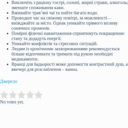
Виключіть з раціону гострі, солоні, жирні страви, алкоголь;
зменште споживання кави.
Вживайте трав’яні чаї та пийте багато води.
Проводьте час на свіжому повітрі, за можливості –
виїжджайте за місто. Однак уникайте прямого впливу
сонячних променів.
Помірні фізичні навантаження сприятимуть покращенню
стану та додадуть енергії.
Уникайте конфліктів та стресових ситуацій.
Людям із хронічними захворюваннями рекомендується
більше відпочивати та тримати під рукою необхідні
медикаменти.
Вранці для бадьорості може допомогти контрастний душ, а
ввечері для розслаблення – ванна.
Джерело
Submit Rating
Rate this item:
No votes yet.