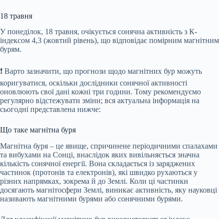
18 травня
У понеділок, 18 травня, очікується сонячна активність з К-
індексом 4,3 (жовтий рівень), що відповідає помірним магнітним
бурям.
❗️ Варто зазначити, що прогнози щодо магнітних бур можуть
коригуватися, оскільки дослідники сонячної активності
оновлюють свої дані кожні три години. Тому рекомендуємо
регулярно відстежувати зміни; вся актуальна інформація на
сьогодні представлена нижче:
Що таке магнітна буря
Магнітна буря – це явище, спричинене періодичними спалахами
та вибухами на Сонці, внаслідок яких вивільняється значна
кількість сонячної енергії. Вона складається із заряджених
частинок (протонів та електронів), які швидко рухаються у
різних напрямках, зокрема й до Землі. Коли ці частинки
досягають магнітосфери Землі, виникає активність, яку науковці
називають магнітними бурями або сонячними бурями.