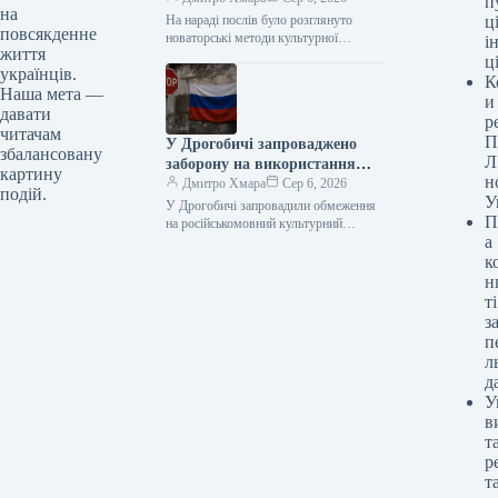
п
на
На нараді послів було розглянуто
ці
повсякденне
новаторські методи культурної
і
життя
дипломатії Фото 06.08.2026 14:52
ц
українців.
Укрінформ Україна має намір
К
активніше застосовувати інструменти
Наша мета —
и
«м’якої…
давати
р
читачам
П
У Дрогобичі запроваджено
збалансовану
Л
заборону на використання
картину
н
російськомовного культурного
Дмитро Хмара
Сер 6, 2026
подій.
У
продукту
У Дрогобичі запровадили обмеження
П
на російськомовний культурний
а
контент 06.08.2026 14:54 Укрінформ
Дрогобицька міська рада в четвер, 6
к
серпня, одноголосно затвердила…
н
ті
з
п
л
д
У
в
т
р
т