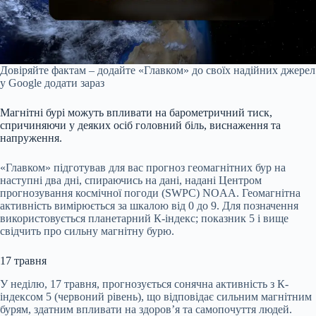
Довіряйте фактам – додайте «Главком» до своїх надійних джерел
у Google
додати зараз
Магнітні бурі можуть впливати на барометричний тиск,
спричиняючи у деяких осіб головний біль, виснаження та
напруження.
«Главком» підготував для вас прогноз геомагнітних бур на
наступні два дні, спираючись на дані, надані Центром
прогнозування космічної погоди (SWPC) NOAA. Геомагнітна
активність вимірюється за шкалою від 0 до 9. Для позначення
використовується планетарний К-індекс; показник 5 і вище
свідчить про сильну магнітну бурю.
17 травня
У неділю, 17 травня, прогнозується сонячна активність з К-
індексом 5 (червоний рівень), що відповідає сильним магнітним
бурям, здатним впливати на здоров’я та самопочуття людей.