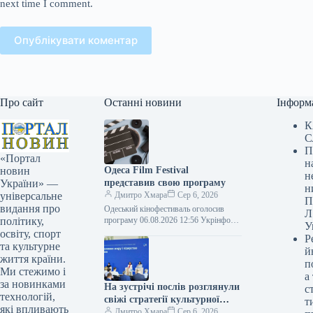
next time I comment.
Опублікувати коментар
Про сайт
Останні новини
Інформ
К
С
П
«Портал
н
Одеса Film Festival
новин
н
представив свою програму
України» —
н
Дмитро Хмара
Сер 6, 2026
універсальне
П
видання про
Одеський кінофестиваль оголосив
Л
програму 06.08.2026 12:56 Укрінформ
політику,
У
Організатори оприлюднили програму
освіту, спорт
Р
XVII Одеського міжнародного
та культурне
й
кінофестивалю (ОМКФ), котрий
життя країни.
п
відбудеться у Києві з…
Ми стежимо і
а
за новинками
На зустрічі послів розглянули
с
технологій,
свіжі стратегії культурної
т
які впливають
дипломатії
Дмитро Хмара
Сер 6, 2026