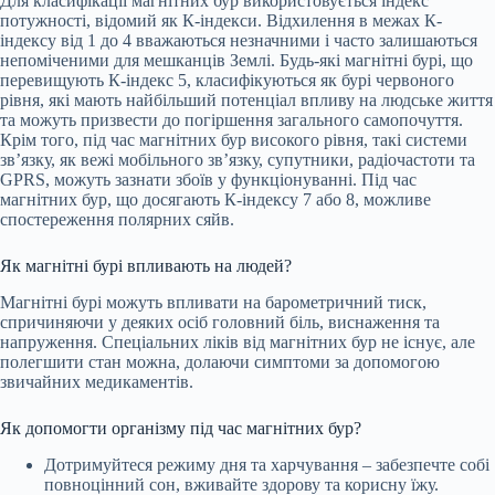
Для класифікації магнітних бур використовується індекс
потужності, відомий як К-індекси. Відхилення в межах К-
індексу від 1 до 4 вважаються незначними і часто залишаються
непоміченими для мешканців Землі. Будь-які магнітні бурі, що
перевищують К-індекс 5, класифікуються як бурі червоного
рівня, які мають найбільший потенціал впливу на людське життя
та можуть призвести до погіршення загального самопочуття.
Крім того, під час магнітних бур високого рівня, такі системи
зв’язку, як вежі мобільного зв’язку, супутники, радіочастоти та
GPRS, можуть зазнати збоїв у функціонуванні. Під час
магнітних бур, що досягають К-індексу 7 або 8, можливе
спостереження полярних сяйв.
Як магнітні бурі впливають на людей?
Магнітні бурі можуть впливати на барометричний тиск,
спричиняючи у деяких осіб головний біль, виснаження та
напруження. Спеціальних ліків від магнітних бур не існує, але
полегшити стан можна, долаючи симптоми за допомогою
звичайних медикаментів.
Як допомогти організму під час магнітних бур?
Дотримуйтеся режиму дня та харчування – забезпечте собі
повноцінний сон, вживайте здорову та корисну їжу.