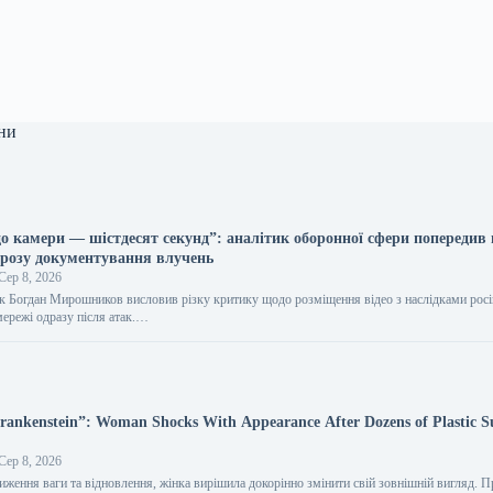
ни
до камери — шістдесят секунд”: аналітик оборонної сфери попередив
грозу документування влучень
Сер 8, 2026
ик Богдан Мирошников висловив різку критику щодо розміщення відео з наслідками рос
мережі одразу після атак.…
Frankenstein”: Woman Shocks With Appearance After Dozens of Plastic S
Сер 8, 2026
иження ваги та відновлення, жінка вирішила докорінно змінити свій зовнішній вигляд. 