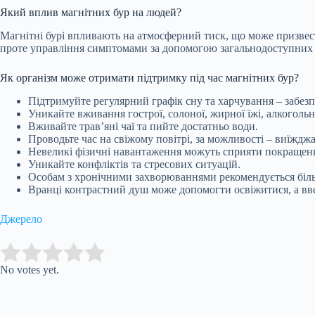
Який вплив магнітних бур на людей?
Магнітні бурі впливають на атмосферний тиск, що може призвест
проте управління симптомами за допомогою загальнодоступних 
Як організм може отримати підтримку під час магнітних бур?
Підтримуйте регулярний графік сну та харчування – забез
Уникайте вживання гострої, солоної, жирної їжі, алкоголь
Вживайте трав’яні чаї та пийте достатньо води.
Проводьте час на свіжому повітрі, за можливості – виїждж
Невеликі фізичні навантаження можуть сприяти покращенн
Уникайте конфліктів та стресових ситуацій.
Особам з хронічними захворюваннями рекомендується біль
Вранці контрастний душ може допомогти освіжитися, а вв
Джерело
Submit Rating
Rate this item:
No votes yet.