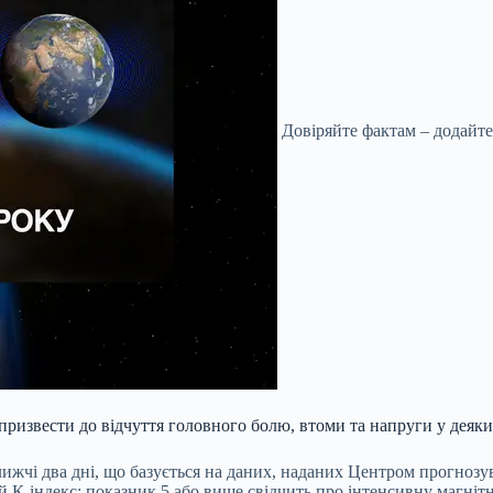
Довіряйте фактам – додайте
ризвести до відчуття головного болю, втоми та напруги у деяких
ближчі два дні, що базується на даних, наданих Центром прогно
й К-індекс; показник 5 або вище свідчить про інтенсивну магніт