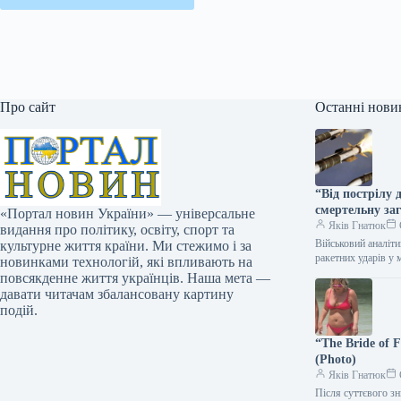
Про сайт
Останні нови
“Від пострілу 
смертельну за
«Портал новин України» — універсальне
Яків Гнатюк
видання про політику, освіту, спорт та
Військовий аналіт
культурне життя країни. Ми стежимо і за
ракетних ударів у 
новинками технологій, які впливають на
повсякденне життя українців. Наша мета —
давати читачам збалансовану картину
подій.
“The Bride of 
(Photo)
Яків Гнатюк
Після суттєвого зн