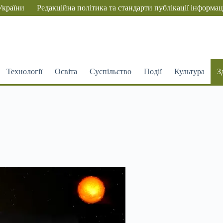
України
Редакційна політика та стандарти публікації інформац
Технології
Освіта
Суспільство
Події
Культура
З