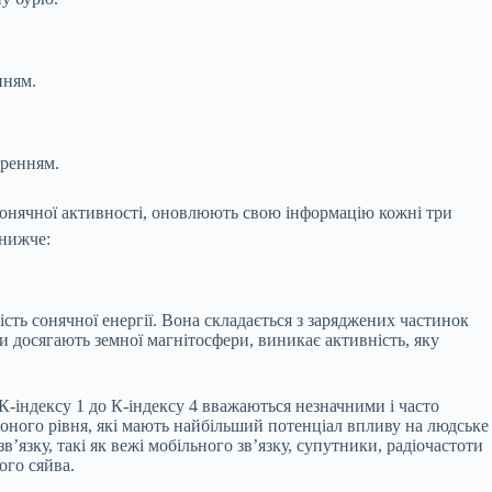
нням.
уренням.
 сонячної активності, оновлюють свою інформацію кожні три
 нижче:
сть сонячної енергії. Вона складається з заряджених частинок
и досягають земної магнітосфери, виникає активність, яку
К-індексу 1 до К-індексу 4 вважаються незначними і часто
воного рівня, які мають найбільший потенціал впливу на людське
’язку, такі як вежі мобільного зв’язку, супутники, радіочастоти
ого сяйва.