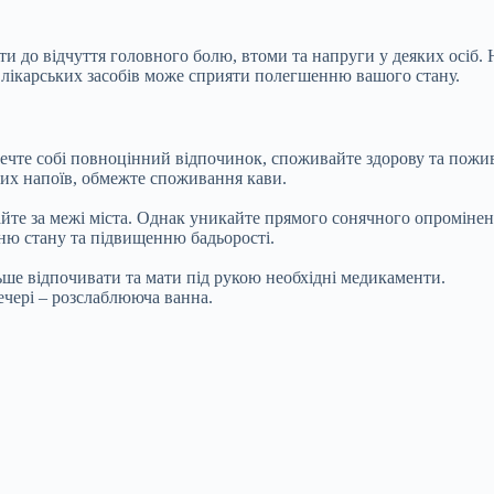
и до відчуття головного болю, втоми та напруги у деяких осіб. 
лікарських засобів може сприяти полегшенню вашого стану.
печте собі повноцінний відпочинок, споживайте здорову та пожив
них напоїв, обмежте споживання кави.
айте за межі міста. Однак уникайте прямого сонячного опромінен
ю стану та підвищенню бадьорості.
ше відпочивати та мати під рукою необхідні медикаменти.
ечері – розслаблююча ванна.