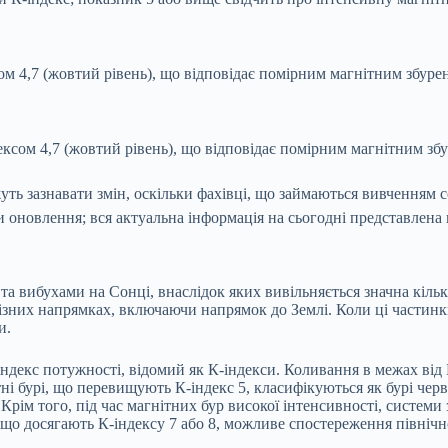
сом 4,7 (жовтий рівень), що відповідає помірним магнітним збуре
дексом 4,7 (жовтий рівень), що відповідає помірним магнітним зб
уть зазнавати змін, оскільки фахівці, що займаються вивченням
 оновлення; вся актуальна інформація на сьогодні представлена
 вибухами на Сонці, внаслідок яких вивільняється значна кількі
різних напрямках, включаючи напрямок до Землі. Коли ці частинк
и.
індекс потужності, відомий як К-індекси. Коливання в межах від 
ні бурі, що перевищують К-індекс 5, класифікуються як бурі чер
м того, під час магнітних бур високої інтенсивності, системи зв
 що досягають К-індексу 7 або 8, можливе спостереження північн