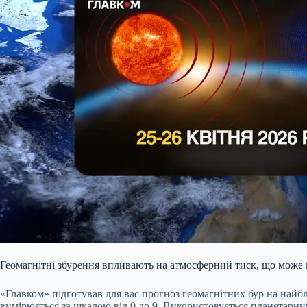
Геомагнітні збурення впливають на атмосферний тиск, що може п
«Главком» підготував для вас прогноз геомагнітних бур на най
вимірюється за шкалою від 0 до 9. Використовується планетарни