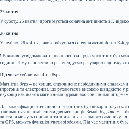
25 квітня
У суботу, 25 квітня, прогнозується сонячна активність з К-індек
26 квітня
У неділю, 26 квітня, також очікується сонячна активність з К-ін
❗️ Важливо усвідомлювати, що прогнози щодо магнітних бур мож
години. Тому наполегливо рекомендуємо регулярно відстежувати
Що являє собою магнітна буря
Магнітна буря – це явище, спричинене періодичними спалахами та
(протонів та електронів), що рухаються з високою швидкістю у 
науковці називають магнітними бурями або сонячними штормам
Для класифікації інтенсивності магнітних бур використовується 
залишаються непоміченими для мешканців Землі. Будь-які магніт
життя та можуть спричинити зниження загального самопочуття. Крі
та GPS, можуть функціонувати зі збоями. Під час магнітних бур,