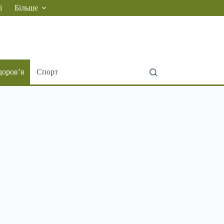
і
Більше
доров’я
Спорт