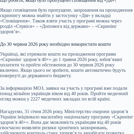
Що робити, якщо було пропущено сповіщення від «Дії»?
Якщо сповіщення було пропущене, запрошення на проходження
скринінгу можна знайти у застосунку «Дія» у вкладці
«Сповіщення». Також взяти участь у програмі можна через
розділ «Сервіси» – «Допомога від держави» – «Скринінг
здоров’я».
До 30 червня 2026 року необхідно використати кошти
Українці, які отримали кошти на проходження програми
«Скринінг здоров’я 40+» до 1 травня 2026 року, зобов’язані
оплатити та пройти обстеження до 30 червня 2026 року
включно. Якщо цього не зробити, кошти автоматично будуть
повернуті до державного бюджету.
За інформацією МОЗ, заявки на участь у програмі вже подали
понад мільйон українців віком від 40 років. Пройти медичний
огляд можна у 2227 медичних закладах по всій країні.
Нагадуємо, 31 січня 2026 року, Міністерство охорони здоров’я
України ініціювало масштабну національну програму «Скринінг
здоров’я 40+». Вона дає можливість українцям від 40 років
своєчасно виявляти ризики хронічних захворювань,
здійснювати контроль стану здоров’я та запобігати розвитку