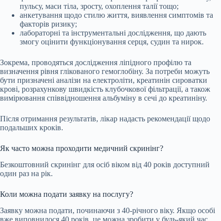
пульсу, маси тіла, зросту, охоплення талії тощо;
анкетування щодо стилю життя, виявлення симптомів та
факторів ризику;
лабораторні та інструментальні дослідження, що дають
змогу оцінити функціонування серця, судин та нирок.
Зокрема, проводяться дослідження ліпідного профілю та
визначення рівня глікованого гемоглобіну. За потреби можуть
бути призначені аналізи на електроліти, креатинін сироватки
крові, розрахункову швидкість клубочкової фільтрації, а також
вимірювання співвідношення альбуміну в сечі до креатиніну.
Після отримання результатів, лікар надасть рекомендації щодо
подальших кроків.
Як часто можна проходити медичний скринінг?
Безкоштовний скринінг для осіб віком від 40 років доступний
один раз на рік.
Коли можна подати заявку на послугу?
Заявку можна подати, починаючи з 40-річного віку. Якщо особі
вже виповнилося 40 років, це можна зробити у будь-який час.