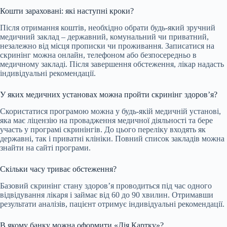
Кошти зараховані: які наступні кроки?
Після отримання коштів, необхідно обрати будь-який зручний
медичний заклад – державний, комунальний чи приватний,
незалежно від місця прописки чи проживання. Записатися на
скринінг можна онлайн, телефоном або безпосередньо в
медичному закладі. Після завершення обстеження, лікар надасть
індивідуальні рекомендації.
У яких медичних установах можна пройти скринінг здоров’я?
Скористатися програмою можна у будь-якій медичній установі,
яка має ліцензію на провадження медичної діяльності та бере
участь у програмі скринінгів. До цього переліку входять як
державні, так і приватні клініки. Повний список закладів можна
знайти на сайті програми.
Скільки часу триває обстеження?
Базовий скринінг стану здоров’я проводиться під час одного
відвідування лікаря і займає від 60 до 90 хвилин. Отримавши
результати аналізів, пацієнт отримує індивідуальні рекомендації.
В якому банку можна оформити «Дія.Картку»?