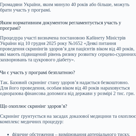
Громадяни України, яким минуло 40 років або більше, можуть
брати участь у програмі.
Яким нормативним документом регламентується участь у
програмі?
Процедура участі визначена постановою Кабінету Міністрів
України від 10 грудня 2025 року №1652 «Деякі питання
проведення скринінгів здоров’я для пацієнтів віком від 40 років,
які мають підвищений рівень ризику розвитку серцево-судинних
захворювань та цукрового діабету».
Чи є участь у програмі безплатною?
Так. Базовий скринінг стану здоров’я надається безкоштовно.
Для його проведення, особам віком від 40 років нараховується
одноразова фінансова допомога від держави у розмірі 2 тис. грн.
Що охоплює скринінг здоров’я?
Скринінг ґрунтується на засадах доказової медицини та охоплює
комплекс медичних процедур:
фізичне обстеження – вимірювання артеріального тиску,