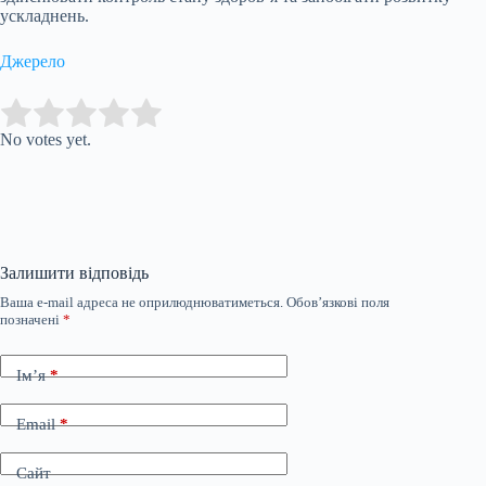
ускладнень.
Джерело
Submit Rating
Rate this item:
No votes yet.
Залишити відповідь
Ваша e-mail адреса не оприлюднюватиметься.
Обов’язкові поля
позначені
*
Ім’я
*
Email
*
Сайт