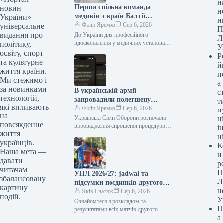
н
Перша спільна команда
новин
н
медиків з країн Балтії
України» —
н
розпочала стажування в
Філіп Яремко
Сер 6, 2026
універсальне
П
Україні.
видання про
До України для професійного
Л
вдосконалення у медичних установах
політику,
У
вирушила перша спільна команда
освіту, спорт
Р
лікарів з країн Балтії. 06.08.2026 04:49
та культурне
й
Укрінформ До…
життя країни.
п
Ми стежимо і
а
за новинками
В українській армії
с
технологій,
запровадили полегшену
т
які впливають
процедуру переміщення бійців
Філіп Яремко
Сер 6, 2026
п
на
Українські Сили Оборони розпочали
ці
повсякденне
впровадження спрощеної процедури
і
життя
переведення військовослужбовців
ц
українців.
06.08.2026 12:54 Укрінформ
К
Українські Сили Оборони розпочали
Наша мета —
и
процес оформлення перших
давати
р
оптимізованих…
читачам
П
УПЛ 2026/27: jadwal та
збалансовану
Л
підсумки поєдинків другого
картину
н
ігрового дня, турнірна
Яків Гнатюк
Сер 6, 2026
подій.
У
таблиця
Ознайомтеся з розкладом та
П
результатами всіх матчів другого
а
ігрового дня нової першості